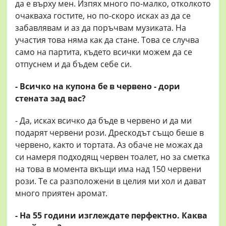
да е върху мен. Изпях много по-малко, отколкото
очакваха гостите, но по-скоро исках аз да се
забавлявам и аз да поръчвам музиката. На
участия това няма как да стане. Това се случва
само на партита, където всички можем да се
отпуснем и да бъдем себе си.
- Всичко на купона бе в червено - дори
стената зад вас?
- Да, исках всичко да бъде в червено и да ми
подарят червени рози. Дрескодът също беше в
червено, както и тортата. Аз обаче не можах да
си намеря подходящ червен тоалет, но за сметка
на това в момента вкъщи има над 150 червени
рози. Те са разположени в целия ми хол и дават
много приятен аромат.
- На 55 години изглеждате перфектно. Каква