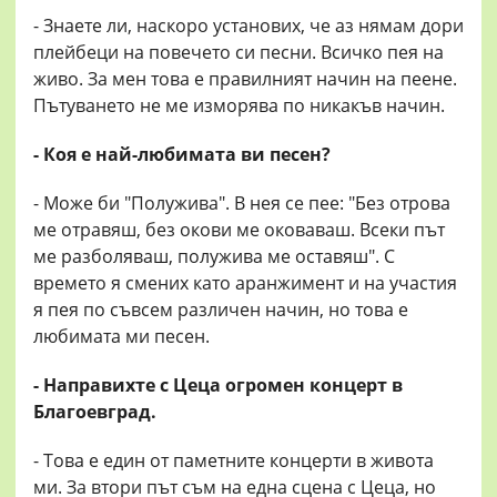
- Знаете ли, наскоро установих, че аз нямам дори
плейбеци на повечето си песни. Всичко пея на
живо. За мен това е правилният начин на пеене.
Пътуването не ме изморява по никакъв начин.
- Коя е най-любимата ви песен?
- Може би "Полужива". В нея се пее: "Без отрова
ме отравяш, без окови ме оковаваш. Всеки път
ме разболяваш, полужива ме оставяш". С
времето я смених като аранжимент и на участия
я пея по съвсем различен начин, но това е
любимата ми песен.
- Направихте с Цеца огромен концерт в
Благоевград.
- Това е един от паметните концерти в живота
ми. За втори път съм на една сцена с Цеца, но