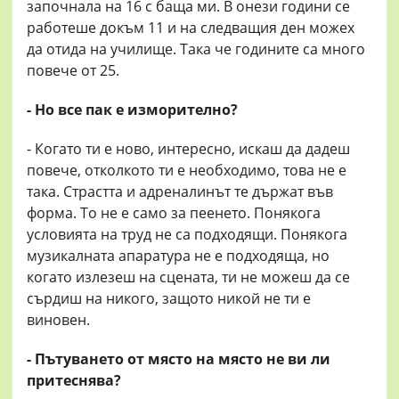
започнала на 16 с баща ми. В онези години се
работеше докъм 11 и на следващия ден можех
да отида на училище. Така че годините са много
повече от 25.
- Но все пак е изморително?
- Когато ти е ново, интересно, искаш да дадеш
повече, отколкото ти е необходимо, това не е
така. Страстта и адреналинът те държат във
форма. То не е само за пеенето. Понякога
условията на труд не са подходящи. Понякога
музикалната апаратура не е подходяща, но
когато излезеш на сцената, ти не можеш да се
сърдиш на никого, защото никой не ти е
виновен.
- Пътуването от място на място не ви ли
притеснява?