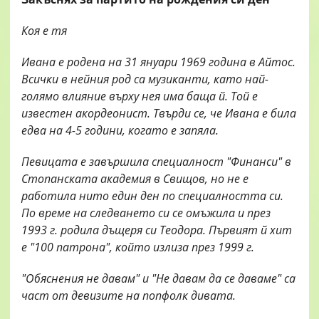
Коя е тя
Ивана е родена на 31 януари 1969 година в Айтос.
Всички в нейния род са музиканти, като най-
голямо влияние върху нея има баща й. Той е
известен акордеонист. Твърди се, че Ивана е била
едва на 4-5 години, когато е запяла.
Певицата е завършила специалност "Финанси" в
Стопанската академия в Свищов, но не е
работила нито един ден по специалността си.
По време на следването си се омъжила и през
1993 г. родила дъщеря си Теодора. Първият й хит
е "100 патрона", който излиза през 1999 г.
"Обяснения не давам" и "Не давам да се даваме" са
част от девизите на попфолк дивата.