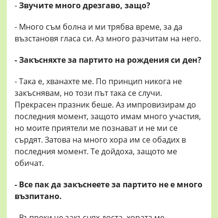
-
Звучите много дрезгаво, защо?
- Много съм болна и ми трябва време, за да
възстановя гласа си. Аз много разчитам на него.
- Закъсняхте за партито на рождения си ден?
- Така е, хванахте ме. По принцип никога не
закъснявам, но този път така се случи.
Прекрасен празник беше. Аз импровизирам до
последния момент, защото имам много участия,
но моите приятели ме познават и не ми се
сърдят. Затова на много хора им се обадих в
последния момент. Те дойдоха, защото ме
обичат.
- Все пак да закъснеете за партито не е много
възпитано.
- Въпреки че закъснях доста, хората ме