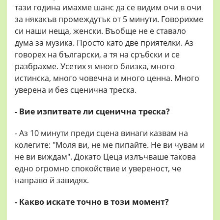
тази година имахме шанс да се видим очи в очи
за някакъв промеждутък от 5 минути. Говорихме
си наши неща, женски. Въобще не е ставало
дума за музика. Просто като две приятелки. Аз
говорех на български, а тя на сръбски и се
разбрахме. Усетих я много близка, много
истинска, много човечна и много ценна. Много
уверена и без сценична треска.
- Вие изпитвате ли сценична треска?
- Аз 10 минути преди сцена винаги казвам на
колегите: "Моля ви, не ме пипайте. Не ви чувам и
не ви виждам". Докато Цеца излъчваше такова
едно огромно спокойствие и увереност, че
направо й завидях.
- Какво искате точно в този момент?