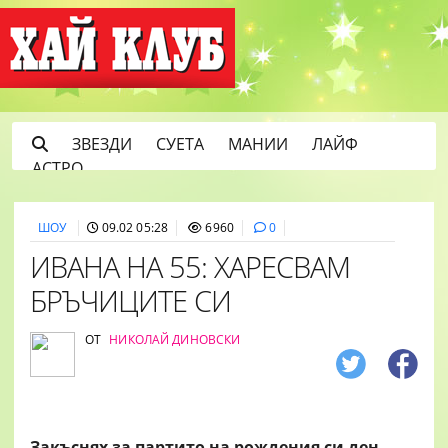
ЗВЕЗДИ
СУЕТА
МАНИИ
ЛАЙФ
АСТРО
ШОУ
09.02 05:28
6960
0
ИВАНА НА 55: ХАРЕСВАМ
БРЪЧИЦИТЕ СИ
ОТ
НИКОЛАЙ ДИНОВСКИ
Закъснях за партито на рождения си ден