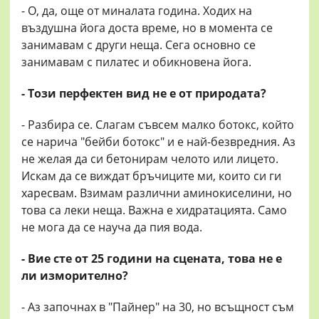
- О, да, още от миналата година. Ходих на
въздушна йога доста време, но в момента се
занимавам с други неща. Сега основно се
занимавам с пилатес и обикновена йога.
- Този перфектен вид не е от природата?
- Разбира се. Слагам съвсем малко ботокс, който
се нарича "бейби ботокс" и е най-безвредния. Аз
не желая да си бетонирам челото или лицето.
Искам да се виждат бръчиците ми, които си ги
харесвам. Взимам различни аминокиселини, но
това са леки неща. Важна е хидратацията. Само
не мога да се науча да пия вода.
- Вие сте от 25 години на сцената, това не е
ли изморително?
- Аз започнах в "Пайнер" на 30, но всъщност съм