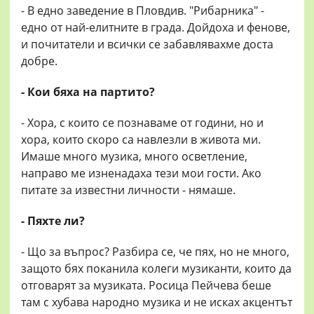
- В едно заведение в Пловдив. "Рибарника" -
едно от най-елитните в града. Дойдоха и фенове,
и почитатели и всички се забавлявахме доста
добре.
- Кои бяха на партито?
- Хора, с които се познаваме от години, но и
хора, които скоро са навлезли в живота ми.
Имаше много музика, много осветление,
направо ме изненадаха тези мои гости. Ако
питате за известни личности - нямаше.
- Пяхте ли?
- Що за въпрос? Разбира се, че пях, но не много,
защото бях поканила колеги музиканти, които да
отговарят за музиката. Росица Пейчева беше
там с хубава народно музика и не исках акцентът