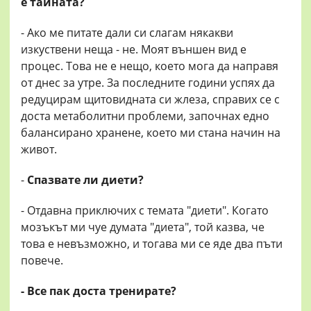
е тайната?
- Ако ме питате дали си слагам някакви
изкуствени неща - не. Моят външен вид е
процес. Това не е нещо, което мога да направя
от днес за утре. За последните години успях да
редуцирам щитовидната си жлеза, справих се с
доста метаболитни проблеми, започнах едно
балансирано хранене, което ми стана начин на
живот.
-
Спазвате ли диети?
- Отдавна приключих с темата "диети". Когато
мозъкът ми чуе думата "диета", той казва, че
това е невъзможно, и тогава ми се яде два пъти
повече.
- Все пак доста тренирате?