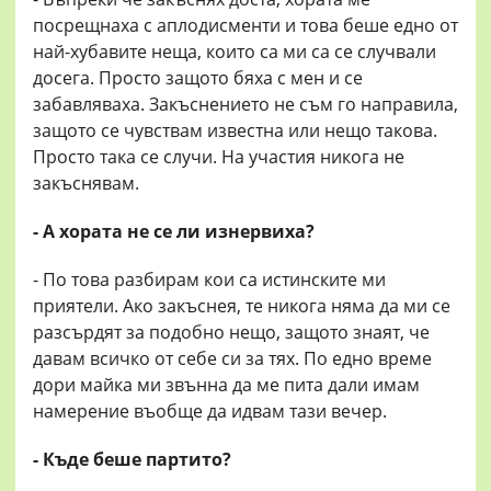
посрещнаха с аплодисменти и това беше едно от
най-хубавите неща, които са ми са се случвали
досега. Просто защото бяха с мен и се
забавляваха. Закъснението не съм го направила,
защото се чувствам известна или нещо такова.
Просто така се случи. На участия никога не
закъснявам.
- А хората не се ли изнервиха?
- По това разбирам кои са истинските ми
приятели. Ако закъснея, те никога няма да ми се
разсърдят за подобно нещо, защото знаят, че
давам всичко от себе си за тях. По едно време
дори майка ми звънна да ме пита дали имам
намерение въобще да идвам тази вечер.
- Къде беше партито?