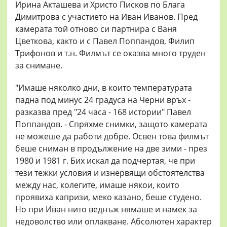
Ирина Акташева и Христо Писков по Блага
Димитрова с участието на Иван Иванов. Пред
камерата той отново си партнира с Ваня
Цветкова, както и с Павел Поппандов, Филип
Трифонов и т.н. Филмът се оказва много труден
за снимане.
"Имаше няколко дни, в които температурата
падна под минус 24 градуса на Черни връх -
разказва пред "24 часа - 168 истории" Павел
Поппандов. - Спряхме снимки, защото камерата
не можеше да работи добре. Освен това филмът
беше сниман в продължение на две зими - през
1980 и 1981 г. Бих искал да подчертая, че при
тези тежки условия и изнервящи обстоятелства
между нас, колегите, имаше някои, които
проявиха капризи, меко казано, беше студено.
Но при Иван нито веднъж нямаше и намек за
недоволство или оплакване. Абсолютен характер