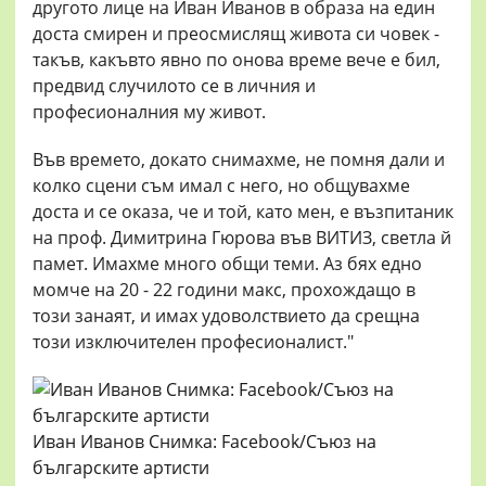
другото лице на Иван Иванов в образа на един
доста смирен и преосмислящ живота си човек -
такъв, какъвто явно по онова време вече е бил,
предвид случилото се в личния и
професионалния му живот.
Във времето, докато снимахме, не помня дали и
колко сцени съм имал с него, но общувахме
доста и се оказа, че и той, като мен, е възпитаник
на проф. Димитрина Гюрова във ВИТИЗ, светла й
памет. Имахме много общи теми. Аз бях едно
момче на 20 - 22 години макс, прохождащо в
този занаят, и имах удоволствието да срещна
този изключителен професионалист."
Иван Иванов Снимка: Facebook/Съюз на
българските артисти