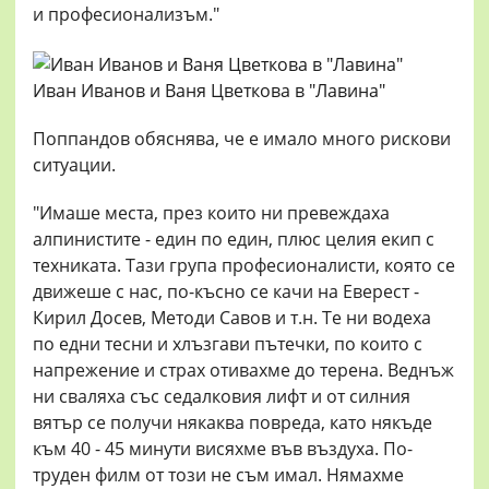
и професионализъм."
Иван Иванов и Ваня Цветкова в "Лавина"
Поппандов обяснява, че е имало много рискови
ситуации.
"Имаше места, през които ни превеждаха
алпинистите - един по един, плюс целия екип с
техниката. Тази група професионалисти, която се
движеше с нас, по-късно се качи на Еверест -
Кирил Досев, Методи Савов и т.н. Те ни водеха
по едни тесни и хлъзгави пътечки, по които с
напрежение и страх отивахме до терена. Веднъж
ни сваляха със седалковия лифт и от силния
вятър се получи някаква повреда, като някъде
към 40 - 45 минути висяхме във въздуха. По-
труден филм от този не съм имал. Нямахме