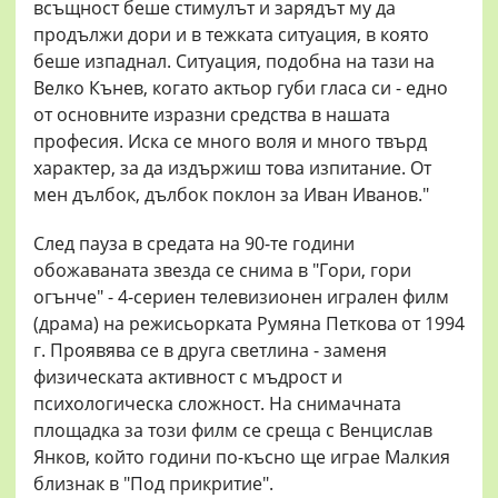
всъщност беше стимулът и зарядът му да
продължи дори и в тежката ситуация, в която
беше изпаднал. Ситуация, подобна на тази на
Велко Кънев, когато актьор губи гласа си - едно
от основните изразни средства в нашата
професия. Иска се много воля и много твърд
характер, за да издържиш това изпитание. От
мен дълбок, дълбок поклон за Иван Иванов."
След пауза в средата на 90-те години
обожаваната звезда се снима в "Гори, гори
огънче" - 4-сериен телевизионен игрален филм
(драма) на режисьорката Румяна Петкова от 1994
г. Проявява се в друга светлина - заменя
физическата активност с мъдрост и
психологическа сложност. На снимачната
площадка за този филм се среща с Венцислав
Янков, който години по-късно ще играе Малкия
близнак в "Под прикритие".