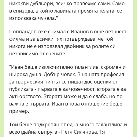
никакви дубльори, всичко правехме сами. Само
в епизода, в който лавината премята телата, се
използваха чучела."
Поппандов се е снимал с Иванов в още пет-шест
филма и за всички тях потвърждава, че той
никога не е използвал двойник за ролите си
независимо от сцените.
"Иван беше изключително талантлив, скромен и
широка душа. Добър човек. В нашата професия
за творческия ни път се пишат две оценки от
публиката - първата е за човечност, втората е за
актьорството. Втората може и да е слаба, но по-
важна е първата. Иван в това отношение беше
пример.
Той беше подкрепян от една много талантлива и
всеотдайна съпруга - Петя Силянова. Тя