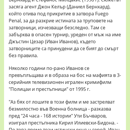
засяга агент Джон Келър (Даниел Бернхард),
който отива под прикритие в затвора Fuego
Penal, за да разкрие истината за труповете на
затворници, изчезващи безследно. Там се
забърква в опасен турнир, уреден от мъж на име
Джъстин Цезар (Иван Иванов), където
затворниците са принудени да се бият до смърт
без правила.
Няколко години по-рано Иванов се
превъплъщава и в образа на бос на мафията в 3-
серийния телевизионен игрален кримифилм
"Полицаи и престъпници" от 1995 г.
"Аз бях от лошите в този филм и ме застрелват
безмилостно във Военна болница - разказва
пред "24 часа - 168 истории" Ути Бъчваров,
изиграл престъпника Кирил Илиевски-Бидона. -
По това време този истински екшън герой, Иван