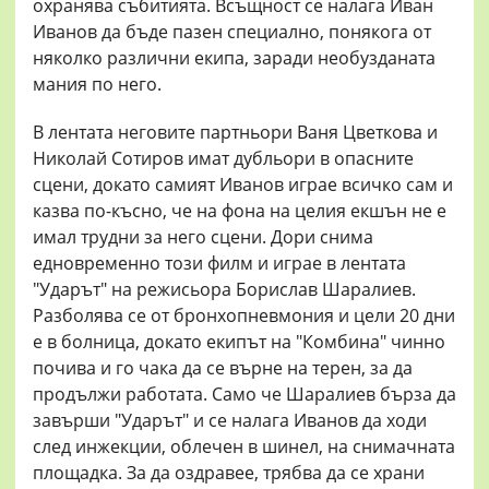
охранява събитията. Всъщност се налага Иван
Иванов да бъде пазен специално, понякога от
няколко различни екипа, заради необузданата
мания по него.
В лентата неговите партньори Ваня Цветкова и
Николай Сотиров имат дубльори в опасните
сцени, докато самият Иванов играе всичко сам и
казва по-късно, че на фона на целия екшън не е
имал трудни за него сцени. Дори снима
едновременно този филм и играе в лентата
"Ударът" на режисьора Борислав Шаралиев.
Разболява се от бронхопневмония и цели 20 дни
е в болница, докато екипът на "Комбина" чинно
почива и го чака да се върне на терен, за да
продължи работата. Само че Шаралиев бърза да
завърши "Ударът" и се налага Иванов да ходи
след инжекции, облечен в шинел, на снимачната
площадка. За да оздравее, трябва да се храни