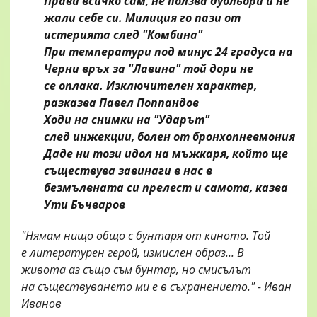
Прави всичко сам, не ползва дубльори
и не
жали себе си. Милиция
го пази от
истерията след "Комбина"
При температури под минус 24 градуса
на
Черни връх за "Лавина" той дори не
се оплака. Изключителен характер,
разказва Павел Поппандов
Ходи на снимки на "Ударът"
след
инжекции, болен от бронхопневмония
Даде ни този идол на мъжкаря, който
ще
съществува завинаги в нас в
безмълвната
си прелест и самота, казва
Ути Бъчваров
"Нямам нищо общо с бунтаря от киното. Той
е литературен герой, измислен образ... В
живота аз също съм бунтар, но смисълът
на съществуването ми е в съхранението." - Иван
Иванов