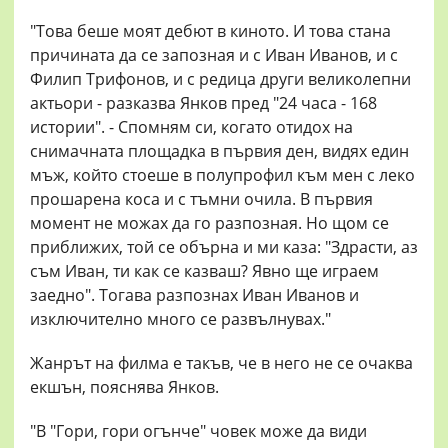
"Това беше моят дебют в киното. И това стана
причината да се запозная и с Иван Иванов, и с
Филип Трифонов, и с редица други великолепни
актьори - разказва Янков пред "24 часа - 168
истории". - Спомням си, когато отидох на
снимачната площадка в първия ден, видях един
мъж, който стоеше в полупрофил към мен с леко
прошарена коса и с тъмни очила. В първия
момент не можах да го разпозная. Но щом се
приближих, той се обърна и ми каза: "Здрасти, аз
съм Иван, ти как се казваш? Явно ще играем
заедно". Тогава разпознах Иван Иванов и
изключително много се развълнувах."
Жанрът на филма е такъв, че в него не се очаква
екшън, пояснява Янков.
"В "Гори, гори огънче" човек може да види