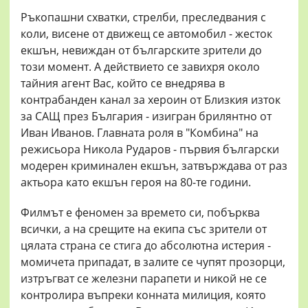
Ръкопашни схватки, стрелби, преследвания с
коли, висене от движещ се автомобил - жесток
екшън, невиждан от българските зрители до
този момент. А действието се завихря около
тайния агент Вас, който се внедрява в
контрабанден канал за хероин от Близкия изток
за САЩ през България - изигран брилянтно от
Иван Иванов. Главната роля в "Комбина" на
режисьора Никола Рударов - първия български
модерен криминален екшън, затвърждава от раз
актьора като екшън героя на 80-те години.
Филмът е феномен за времето си, побърква
всички, а на срещите на екипа със зрители от
цялата страна се стига до абсолютна истерия -
момичета припадат, в залите се чупят прозорци,
изтръгват се железни парапети и никой не се
контролира въпреки конната милиция, която