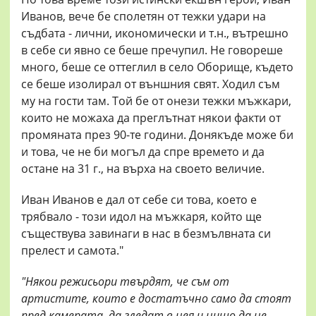
Иванов, вече бе сполетян от тежки удари на
съдбата - лични, икономически и т.н., вътрешно
в себе си явно се беше пречупил. Не говореше
много, беше се оттеглил в село Оборище, където
се беше изолирал от външния свят. Ходил съм
му на гости там. Той бе от онези тежки мъжкари,
които не можаха да преглътнат някои факти от
промяната през 90-те години. Донякъде може би
и това, че не би могъл да спре времето и да
остане на 31 г., на върха на своето величие.
Иван Иванов е дал от себе си това, което е
трябвало - този идол на мъжкаря, който ще
съществува завинаги в нас в безмълвната си
прелест и самота."
"Някои режисьори твърдят, че съм
от
артистите, които е
достатъчно само да стоят
пред
камерата, да гледат в нея и
нищо да не