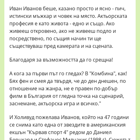
Иван Иванов беше, казано просто и ясно - пич,
истински мъжкар и човек на място. Актьорската
професия е като живота - едно и също. Ако
живееш откровено, ако не живееш подло и
посредствено, по същия начин ти ще
съществуваш пред камерата и на сцената.
Благодаря за възможността да го срещна!
А кога за първи път го гледах? В "Комбина", как!
Бях фен и смея да твърдя, че до ден днешен, по
отношение на жанра, не е правен по-добър
филм в България от гледна точка на сценарий,
заснемане, актьорска игра и всичко."
И Холивуд пожелава Иванов, който на 47 години
се снима като една от звездите в американския
екшън "Кървав спорт 4" редом до Даниел
Бернхард и Стефанос Милцакис (1998 г). Сюжетът