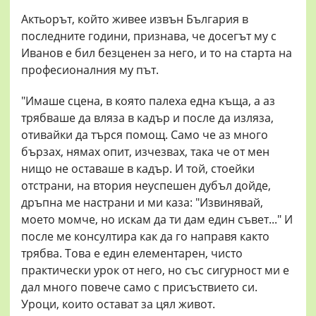
Актьорът, който живее извън България в
последните години, признава, че досегът му с
Иванов е бил безценен за него, и то на старта на
професионалния му път.
"Имаше сцена, в която палеха една къща, а аз
трябваше да вляза в кадър и после да изляза,
отивайки да търся помощ. Само че аз много
бързах, нямах опит, изчезвах, така че от мен
нищо не оставаше в кадър. И той, стоейки
отстрани, на втория неуспешен дубъл дойде,
дръпна ме настрани и ми каза: "Извинявай,
моето момче, но искам да ти дам един съвет..." И
после ме консултира как да го направя както
трябва. Това е един елементарен, чисто
практически урок от него, но със сигурност ми е
дал много повече само с присъствието си.
Уроци, които остават за цял живот.