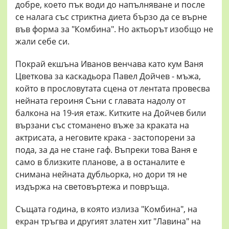
добре, което пък води до напълняване и после
се налага със стриктна диета бързо да се върне
във форма за "Комбина". Но актьорът изобщо не
жали себе си.
Покрай екшъна Иванов венчава като кум Ваня
Цветкова за каскадьора Павел Дойчев - мъжа,
който в прословутата сцена от лентата провесва
нейната героиня Съни с главата надолу от
балкона на 19-ия етаж. Китките на Дойчев били
вързани със стоманено въже за краката на
актрисата, а неговите крака - застопорени за
пода, за да не стане гаф. Въпреки това Ваня е
само в близките планове, а в останалите е
снимана нейната дубльорка, но дори тя не
издържа на световъртежа и повръща.
Същата година, в която излиза "Комбина", на
екран тръгва и другият златен хит "Лавина" на