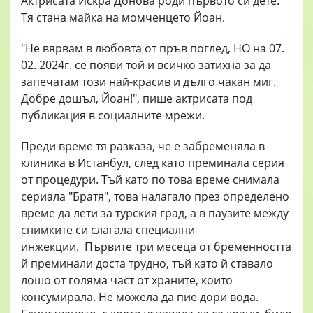
Актрисата Искра Донова роди първото си дете.
Тя стана майка на момченцето Йоан.
"Не вярвам в любовта от пръв поглед, НО на 07.
02. 2024г. се появи той и всичко затихна за да
запечатам този най-красив и дълго чакан миг.
Добре дошъл, Йоан!", пише актрисата под
публикация в социалните мрежи.
Преди време тя разказа, че е забременяла в
клиника в Истанбул, след като преминала серия
от процедури. Тъй като по това време снимала
сериала "Братя", това налагало през определено
време да лети за турския град, а в паузите между
снимките си слагала специални
инжекции. Първите три месеца от бременността
й преминали доста трудно, тъй като й ставало
лошо от голяма част от храните, които
консумирала. Не можела да пие дори вода.