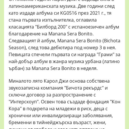
латиноамериканската музика. Две години след
като издаде албума си KG0516 през 2021 г., тя
стана първата изпълнителка, оглавила
класацията "Билборд 200" с испаноезичен албум
благодарение на Manana Sera Bonito.
Следващият й албум, Manana Sera Bonito (Bichota
Season), след това дебютира под номер 3 в нея.
Певицата спечели първата си награда "Грами" за
най-добър албум в жанра музика урбана (латино
ърбан) за Manana Sera Bonito в неделя.
Миналото лято Карол Джи основа собствена
звукозаписна компания "Бичота рекърдс" и
сключи договор за разпространение с
"Интерскоуп". Освен това създаде фондация "Кон
Кора" в подкрепа на младежи в риск, деца с
хронични или инвалидизиращи заболявания,
бременни в тийнейджърска възраст, жени,