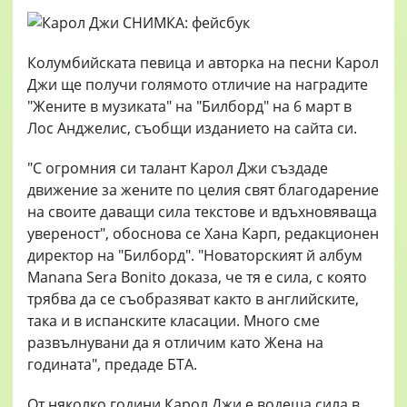
Колумбийската певица и авторка на песни Карол
Джи ще получи голямото отличие на наградите
"Жените в музиката" на "Билборд" на 6 март в
Лос Анджелис, съобщи изданието на сайта си.
"С огромния си талант Карол Джи създаде
движение за жените по целия свят благодарение
на своите даващи сила текстове и вдъхновяваща
увереност", обоснова се Хана Карп, редакционен
директор на "Билборд". "Новаторският й албум
Manana Sera Bonito доказа, че тя е сила, с която
трябва да се съобразяват както в английските,
така и в испанските класации. Много сме
развълнувани да я отличим като Жена на
годината", предаде БТА.
От няколко години Карол Джи е водеща сила в