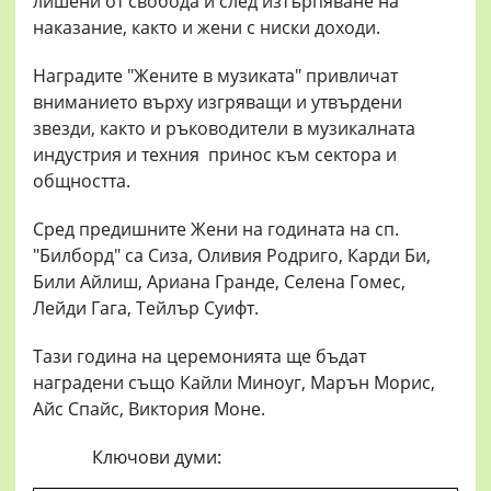
лишени от свобода и след изтърпяване на
наказание, както и жени с ниски доходи.
Наградите "Жените в музиката" привличат
вниманието върху изгряващи и утвърдени
звезди, както и ръководители в музикалната
индустрия и техния принос към сектора и
общността.
Сред предишните Жени на годината на сп.
"Билборд" са Сиза, Оливия Родриго, Карди Би,
Били Айлиш, Ариана Гранде, Селена Гомес,
Лейди Гага, Тейлър Суифт.
Тази година на церемонията ще бъдат
наградени също Кайли Миноуг, Марън Морис,
Айс Спайс, Виктория Моне.
Ключови думи: