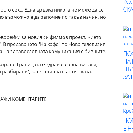
КО
СК
осто секс. Една връзка никога не може да се
но възможно е да започне по такъв начин, но
оворейки за новия си филмов проект, чието
". В предаването "На кафе" по Нова телевизия
та на здравословната комуникация с бившите.
ПО
НА
хората. Границата е здравословна винаги,
ПЪ
 разбиране", категорична е артистката.
ЗА
АЖИ КОМЕНТАРИТЕ
НО
Е 