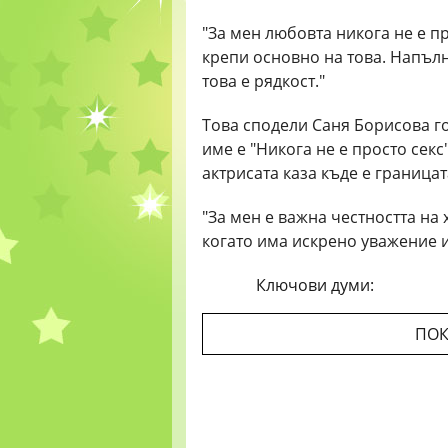
"За мен любовта никога не е пр
крепи основно на това. Напъл
това е рядкост."
Това сподели Саня Борисова г
име е "Никога не е просто секс
актрисата каза къде е граница
"За мен е важна честността на 
когато има искрено уважение и
Ключови думи:
ПОК