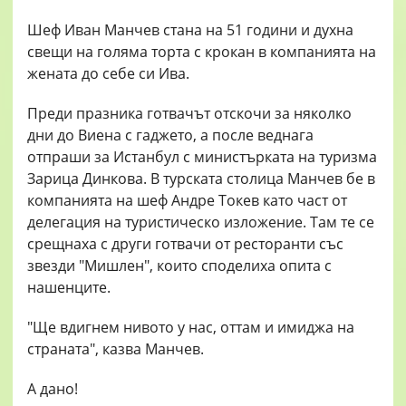
Шеф Иван Манчев стана на 51 години и духна
свещи на голяма торта с крокан в компанията на
жената до себе си Ива.
Преди празника готвачът отскочи за няколко
дни до Виена с гаджето, а после веднага
отпраши за Истанбул с министърката на туризма
Зарица Динкова. В турската столица Манчев бе в
компанията на шеф Андре Токев като част от
делегация на туристическо изложение. Там те се
срещнаха с други готвачи от ресторанти със
звезди "Мишлен", които споделиха опита с
нашенците.
"Ще вдигнем нивото у нас, оттам и имиджа на
страната", казва Манчев.
А дано!