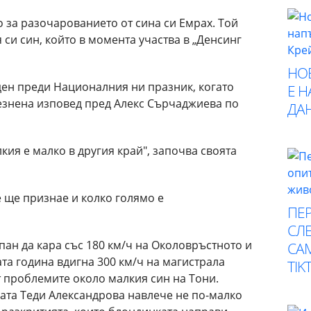
 за разочарованието от сина си Емрах. Той
си син, който в момента участва в „Денсинг
НО
 ден преди Националния ни празник, когато
Е 
езнена изповед пред Алекс Сърчаджиева по
ДА
лкия е малко в другия край", започва своята
 ще признае и колко голямо е
ПЕР
СЛЕ
ан да кара със 180 км/ч на Околовръстното и
СА
ата година вдигна 300 км/ч на магистрала
TIK
от проблемите около малкия син на Тони.
цата Теди Александрова навлече не по-малко