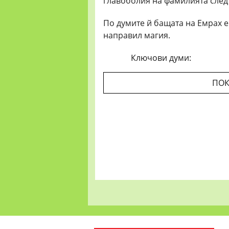
главоболия на фамилията след
По думите й бащата на Емрах е
направил магия.
Ключови думи:
ПОК