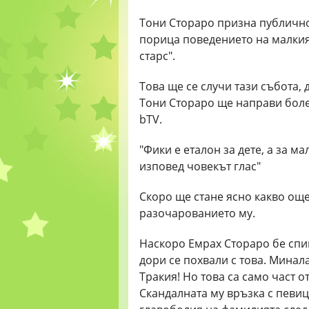
Тони Стораро призна публично
порица поведението на малкия 
старс".
Това ще се случи тази събота,
Тони Стораро ще направи бол
bTV.
"Фики е еталон за дете, а за ма
изповед човекът глас"
Скоро ще стане ясно какво още
разочарованието му.
Наскоро Емрах Стораро бе спип
дори се похвали с това. Минал
Тракия! Но това са само част 
Скандалната му връзка с певи