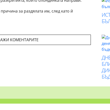
 разкритията, които блондинката направи.
 причина за раздялата им, след като й
ИСТ
БЪ
АЖИ КОМЕНТАРИТЕ
ДН
БЛИ
ДИ
БЪ