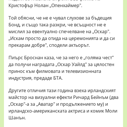
Кристофър Нолан „Опенхаймер".
Той обясни, че не е чувал слухове за бъдещия
Бонд, и също така разкри, че всъщност не е
мислил за евентуално спечелване на „Оскар".
„Искам просто да отида на церемонията и да си
прекарам добре", сподели актьорът.
Пиърс Броснан каза, че за него е „голяма чест"
да получи наградата „Оскар Уайлд" за цялостен
принос към филмовата и телевизионната
индустрия, предаде БТА.
Другите отличия тази година взеха ирландският
майстор на визуални ефекти Ричард Бейнъм (два
„Оскар"-а за „Аватар" и продължението му) и
ирландско-американската актриса и комик Моли
Шанън.