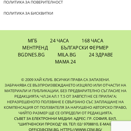
ПОЛИТИКА ЗА ПОВЕРИТЕЛНОСТ
ПОЛИТИКА ЗА БИСКВИТКИ
МГБ
24 ЧАСА
168 ЧАСА
МЕНТРЕНД
БЪЛГАРСКИ ФЕРМЕР
BGDNES.BG
MILA.BG
24 ЗДРАВЕ
МАМА 24
© 2009 ХАЙ КЛУБ. ВСИЧКИ ПРАВА СА ЗАПАЗЕНИ.
ЗАБРАНЯВА СЕ ВЪЗПРОИЗВЕЖДАНЕТО ИЗЦЯЛО ИЛИ ОТЧАСТИ НА
МАТЕРИАЛИ И ПУБЛИКАЦИИ, БЕЗ ПРЕДВАРИТЕЛНО СЪГЛАСИЕ НА
РЕДАКЦИЯТА; ЧЛ.24 АЛ.1 Т.5 ОТ ЗАВПСП НЕ СЕ ПРИЛАГА;
НЕРАЗРЕШЕНОТО ПОЛЗВАНЕ Е СВЪРЗАНО СЪС ЗАПЛАЩАНЕ НА
КОМПЕНСАЦИЯ ОТ ПОЛЗВАТЕЛЯ ЗА НАРУШЕНО АВТОРСКО ПРАВО,
ЧИЙТО РАЗМЕР ЩЕ СЕ ОПРЕДЕЛИ ОТ РЕДАКЦИЯТА.
СЪВЕТ ЗА ЕЛЕКТРОННИ МЕДИИ: АДРЕС: ГР. СОФИЯ, БУЛ.
"ШИПЧЕНСКИ ПРОХОД" 69, ТЕЛ: 02/ 9708810,
E-MAIL:
OFFICE@CEM.BG
,
HTTPS://WWW.CEM.BG/