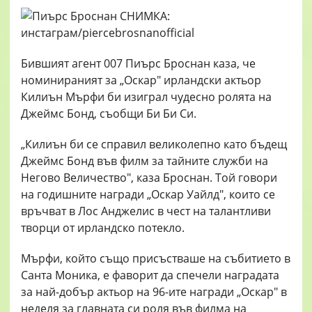
Бившият агент 007 Пиърс Броснан каза, че
номинираният за „Оскар" ирландски актьор
Килиън Мърфи би изиграл чудесно ролята на
Джеймс Бонд, съобщи Би Би Си.
„Килиън би се справил великолепно като бъдещ
Джеймс Бонд във филм за тайните служби на
Негово Величество", каза Броснан. Той говори
на годишните награди „Оскар Уайлд", които се
връчват в Лос Анджелис в чест на талантливи
творци от ирландско потекло.
Мърфи, който също присъстваше на събитието в
Санта Моника, е фаворит да спечели наградата
за най-добър актьор на 96-ите награди „Оскар" в
неделя за главната си роля във филма на