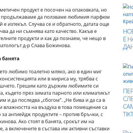
зметичен продукт е посочен на опаковката, но
 и продължаваме да ползваме любимия парфюм
ой е изтекъл. Случва се и обратното, датата още
НО
чва да ни съмнява като качество. Какъв е
Е 
телните продукти и как да познаем, че нещо в
рматологът д-р Слава Божинова.
ДА
в банята
ето любимо тоалетно мляко, ако в един миг
консистенцията или в мириса му, трябва с
кошчето. Грешим като държим любимите си
ПЕР
та, където през зимата парното или климатикът
СЛЕ
им и да последва „сбогом”. „Не бива и да са в
СА
и влажността на въздуха в това помещение са
TIK
о за антиейдж продуктите – против бръчки, с
жинова. Ако стоят в банята, срокът им на
, а включените в състава им активни съставки