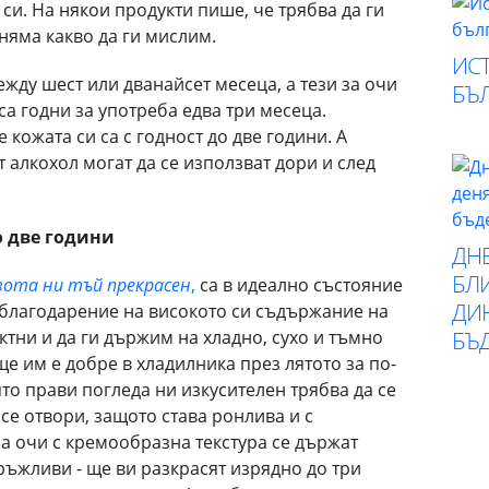
си. На някои продукти пише, че трябва да ги
 няма какво да ги мислим.
ИСТ
ежду шест или дванайсет месеца, а тези за очи
БЪ
са годни за употреба едва три месеца.
 кожата си са с годност до две години. А
 алкохол могат да се използват дори и след
о две години
ДН
БЛИ
ота ни тъй прекрасен
,
са в идеално състояние
ДИ
 благодарение на високото си съдържание на
ктни и да ги държим на хладно, сухо и тъмно
БЪ
ще им е добре в хладилника през лятото за по-
ято прави погледа ни изкусителен трябва да се
се отвори, защото става ронлива и с
а очи с кремообразна текстура се държат
дръжливи - ще ви разкрасят изрядно до три