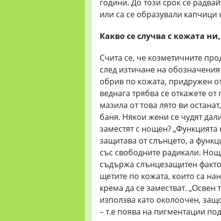
години. До този срок се радва
или са се образували капчици 
Какво се случва с кожата ни
Счита се, че козметичните про
след изтичане на обозначения 
обрив по кожата, придружен от
веднага трябва се откажете от
мазила от това лято ви останат
баня. Някои жени се чудят дал
заместят с нощен? „Функцията 
защитава от слънцето, а функц
със свободните радикали. Нощ
съдържа слънцезащитен фактор
щетите по кожата, които са нан
крема да се заместват. „Освен 
използва като околоочен, защ
– т.е поява на пигментации по