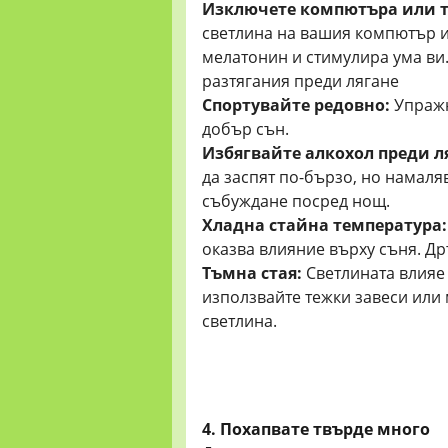
Изключете компютъра или т
светлина на вашия компютър и
мелатонин и стимулира ума ви.
разтягания преди лягане
Спортувайте редовно:
Упражн
добър сън.
Избягвайте алкохол преди л
да заспят по-бързо, но намаля
събуждане посред нощ.
Хладна стайна температура:
оказва влияние върху съня. Дръ
Тъмна стая:
Светлината влияе
използвайте тежки завеси или 
светлина.
4. Похапвате твърде много