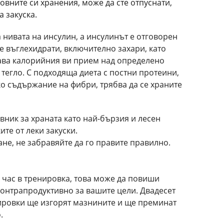
овните си хранения, може да сте отпуснати,
а закуска.
нивата на инсулин, а инсулинът е отговорен
е въглехидрати, включително захари, като
ава калорийния ви прием над определено
 тегло. С подходяща диета с постни протеини,
о съдържание на фибри, трябва да се храните
ник за храната като най-бързия и лесен
те от леки закуски.
ане, не забравяйте да го правите правилно.
 час в тренировка, това може да повиши
 контрапродуктивно за вашите цели. Двадесет
ировки ще изгорят мазнините и ще преминат
.