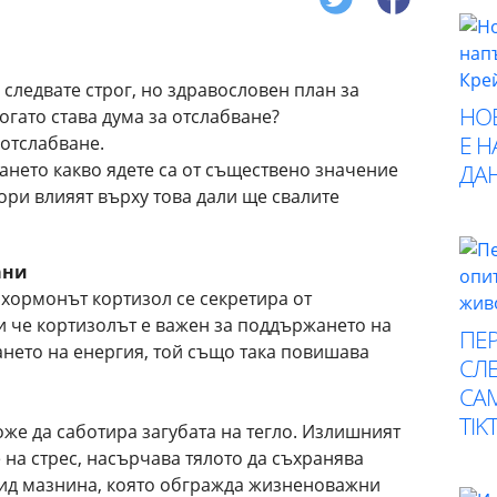
 следвате строг, но здравословен план за
НО
когато става дума за отслабване?
Е 
 отслабване.
ането какво ядете са от съществено значение
ДА
тори влияят върху това дали ще свалите
ани
 хормонът кортизол се секретира от
 че кортизолът е важен за поддържането на
ПЕР
ането на енергия, той също така повишава
СЛЕ
СА
TIK
же да саботира загубата на тегло. Излишният
 на стрес, насърчава тялото да съхранява
вид мазнина, която обгражда жизненоважни