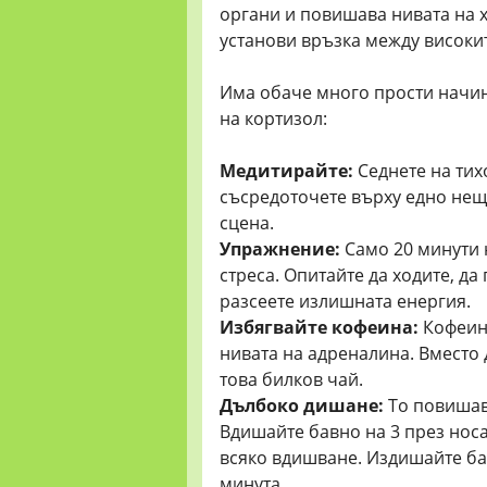
органи и повишава нивата на 
установи връзка между високит
Има обаче много прости начини
на кортизол:
Медитирайте:
Седнете на тих
съсредоточете върху едно нещ
сцена.
Упражнение:
Само 20 минути 
стреса. Опитайте да ходите, да 
разсеете излишната енергия.
Избягвайте кофеина:
Кофеинъ
нивата на адреналина. Вместо 
това билков чай.
Дълбоко дишане:
То повишава
Вдишайте бавно на 3 през носа,
всяко вдишване. Издишайте бав
минута.