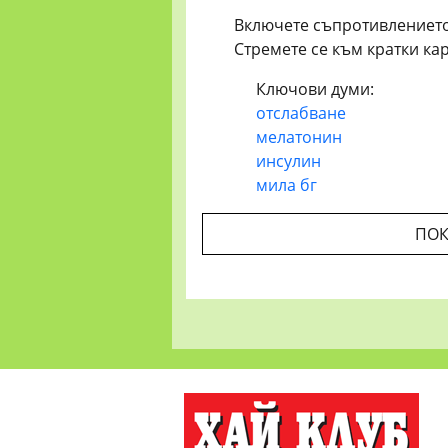
Включете съпротивлението
Стремете се към кратки ка
Ключови думи:
отслабване
мелатонин
инсулин
мила бг
ПОК