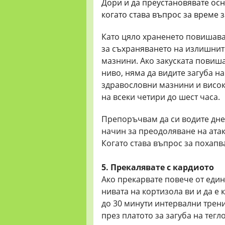
Дори и да преустановявате осн
когато става въпрос за време з
Като цяло храненето повишава 
за съхраняването на излишнит
мазнини. Ако закуската повиш
ниво, няма да видите загуба на
здравословни мазнини и висок
на всеки четири до шест часа.
Препоръчвам да си водите днев
начин за преодоляване на атаки
Когато става въпрос за похапв
5. Прекалявате с кардиото
Ако прекарвате повече от един
нивата на кортизола ви и да е
до 30 минути интервални трен
през платото за загуба на тегло