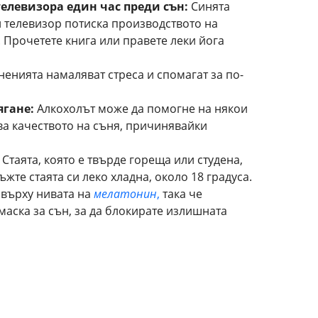
елевизора един час преди сън:
Синята
 телевизор потиска производството на
 Прочетете книга или правете леки йога
енията намаляват стреса и спомагат за по-
ягане:
Алкохолът може да помогне на някои
ва качеството на съня, причинявайки
Стаята, която е твърде гореща или студена,
жте стаята си леко хладна, около 18 градуса.
 върху нивата на
мелатонин
,
така че
маска за сън, за да блокирате излишната