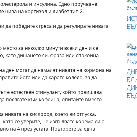
холестерола и инсулина. Едно проучване
е нива на кортизол и диабет тип 2.
ИСТ
БЪ
 да победите стреса и да регулирате нивата
о място за няколко минути всеки ден и се
о, като дишането си, фраза или спокойна
на ден могат да намалят нивата на хормона на
ДН
правите йога или да карате колело, за да
БЛИ
ДИ
т е естествен стимулант, който повишава
БЪ
да посягате към кофеина, опитайте вместо
 нивата на кислород, което ви отпуска.
 като се уверите, че изпълвате корема си с
но на 4 през устата. Повторете за една