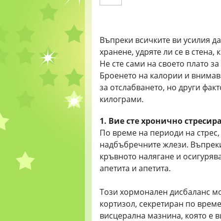
Въпреки всичките ви усилия да
хранене, удряте ли се в стена, 
Не сте сами на своето плато за
Броенето на калории и внимав
за отслабването, но други фак
килограми.
1. Вие сте хронично стресир
По време на периоди на стрес,
надбъбречните жлези. Въпреки
кръвното налягане и осигуряв
апетита и апетита.
Този хормонален дисбаланс мо
кортизол, секретиран по време
висцерална мазнина, която е 