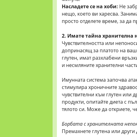
Насладете се на хоби:
Не забр
нещо, което ви харесва. Занима
просто отделете време, за да 
2. Имате тайна хранителна
Чувствителността или непонос
допринасящ за платото на ваше
глутен, имат разхлабени връзк
и несмляните хранителни части
Имунната система започва атак
стимулира хроничните здравос
чувствителни към глутен или 
продукти, опитайте диета с п
тялото си. Може да откриете, ч
Борбата с хранителната непон
Премахнете глутена или други 