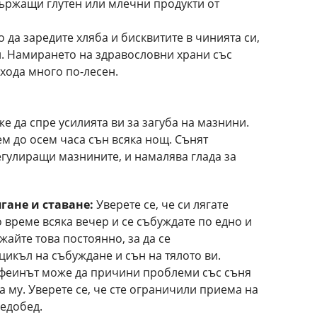
ържащи глутен или млечни продукти от
 да заредите хляба и бисквитите в чинията си,
и. Намирането на здравословни храни със
хода много по-лесен.
е да спре усилията ви за загуба на мазнини.
ем до осем часа сън всяка нощ. Сънят
гулиращи мазнините, и намалява глада за
гане и ставане:
Уверете се, че си лягате
време всяка вечер и се събуждате по едно и
айте това постоянно, за да се
цикъл на събуждане и сън на тялото ви.
феинът може да причини проблеми със съня
а му. Уверете се, че сте ограничили приема на
ледобед.