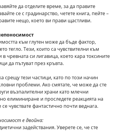
авяйте да отделите време, за да правите
вайте се с градинарство, четете книга, пейте –
правите нещо, което ви прави щастливи.
 непоносимост
имостта към глутен може да бъде фактор,
то тегло. Тези, които са чувствителни към
и в чревната си лигавица, което кара токсините
ци да пътуват през кръвта.
а срещу тези частици, като по този начин
ловни проблеми. Ако смятате, че може да сте
други възпалителни храни като млечни
ълно елиминиране и проследете реакцията на
е се чувствате фантастично почти веднага.
осимост е двойна:
диетични задействания. Уверете се, че сте