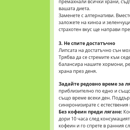
премахнали всички храни, съд
вашата диета.
Заменете с алтернативи. Вместо
заложете на киноа и зеленчуц
страхотен вкус ще направи пре
3. Не спите достатъчно
Липсата на достатъчно сън мож
Трябва да се стремите към сед
балансира нашите хормони, ре
храна през деня.
Задайте редовно време за ля
приблизително по едно и също 
също време всеки ден. Поддърж
синхронизирате с естествения 
Без кофеин преди лягане:
Ко
дори 10 часа след консумацият
кофеин и го спрете в ранния с