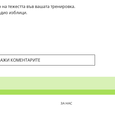
 на тежестта във вашата тренировка.
рдио изблици.
АЖИ КОМЕНТАРИТЕ
ЗА НАС