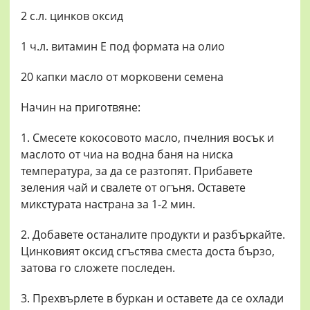
2 с.л. цинков оксид
1 ч.л. витамин Е под формата на олио
20 капки масло от морковени семена
Начин на приготвяне:
1. Смесете кокосовото масло, пчелния восък и
маслото от чиа на водна баня на ниска
температура, за да се разтопят. Прибавете
зеления чай и свалете от огъня. Оставете
микстурата настрана за 1-2 мин.
2. Добавете останалите продукти и разбъркайте.
Цинковият оксид сгъстява сместа доста бързо,
затова го сложете последен.
3. Прехвърлете в буркан и оставете да се охлади