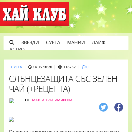
ЗВЕЗДИ
СУЕТА
МАНИИ
ЛАЙФ
АСТРО
СУЕТА
14.05 18:28
116752
0
СЛЪНЦЕЗАЩИТА СЪС ЗЕЛЕН
ЧАЙ (+РЕЦЕПТА)
ОТ
МАРТА КРАСИМИРОВА
От доста години вече дерматолозите размахват