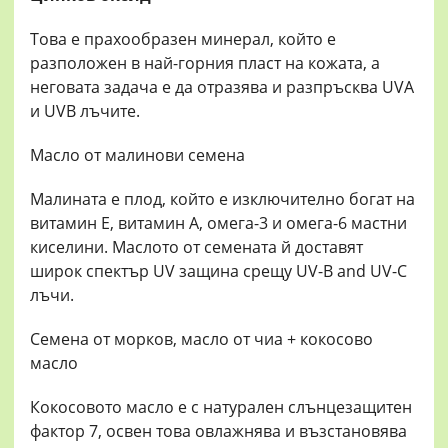
Това е прахообразен минерал, който е
разположен в най-горния пласт на кожата, а
неговата задача е да отразява и разпръсква UVA
и UVB лъчите.
Масло от малинови семена
Малината е плод, който е изключително богат на
витамин Е, витамин А, омега-3 и омега-6 мастни
киселини. Маслото от семената й доставят
широк спектър UV защина срещу UV-B and UV-C
лъчи.
Семена от морков, масло от чиа + кокосово
масло
Кокосовото масло е с натурален слънцезащитен
фактор 7, освен това овлажнява и възстановява