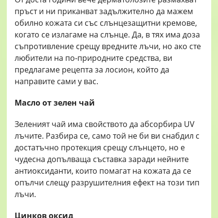
пръст и ни приканват задължително да мажем
обилно кожата си със слънцезащитни кремове,
когато се излагаме на слънце. Да, в тях има доза
съпротивление срещу вредните лъчи, но ако сте
любители на по-природните средства, ви
предлагаме рецепта за лосион, който да
направите сами у вас.
Масло от зелен чай
Зеленият чай има свойството да абсорбира UV
лъчите. Разбира се, само той не би ви снабдил с
достатъчно протекция срещу слънцето, но е
чудесна допълваща съставка заради нейните
антиоксиданти, които помагат на кожата да се
опълчи слещу разрушителния ефект на този тип
лъчи.
Цинков оксид