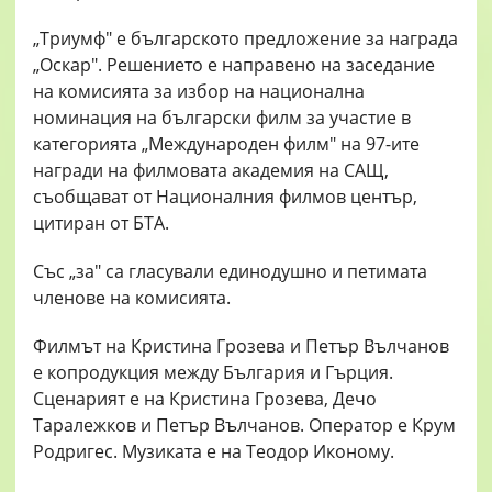
„Триумф" е българското предложение за награда
„Оскар". Решението е направено на заседание
на комисията за избор на национална
номинация на български филм за участие в
категорията „Международен филм" на 97-ите
награди на филмовата академия на САЩ,
съобщават от Националния филмов център,
цитиран от БТА.
Със „за" са гласували единодушно и петимата
членове на комисията.
Филмът на Кристина Грозева и Петър Вълчанов
е копродукция между България и Гърция.
Сценарият е на Кристина Грозева, Дечо
Таралежков и Петър Вълчанов. Оператор е Крум
Родригес. Музиката е на Теодор Иконому.