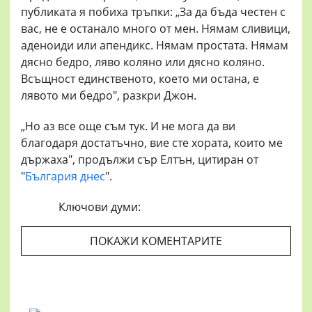
публиката я побиха тръпки: „За да бъда честен с
вас, не е останало много от мен. Нямам сливици,
аденоиди или апендикс. Нямам простата. Нямам
дясно бедро, ляво коляно или дясно коляно.
Всъщност единственото, което ми остана, е
лявото ми бедро", разкри Джон.
„Но аз все още съм тук. И не мога да ви
благодаря достатъчно, вие сте хората, които ме
държаха", продължи сър Елтън, цитиран от
"
България днес
".
Ключови думи:
ПОКАЖИ КОМЕНТАРИТЕ