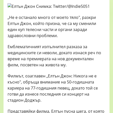
„Не е останало много от моето тяло", разкри
Елтън Джон, който призна, че са му сменили
един куп телесни части и органи заради
здравословни проблеми.
Емблематичният изпълнител разказа за
медицинските си неволи, докато изнася реч по
време на премиерата на нов документален
филм, посветен на живота му.
Филмът, озаглавен „Елтън Джон: Никога не е
късно", обръща внимание на 50-годишната
кариера на 77-годишния певец, докато той се
готви да изнесе последния си концерт на
стадион Доджър.
Представяйки филма, Елтън пусна шега, от която