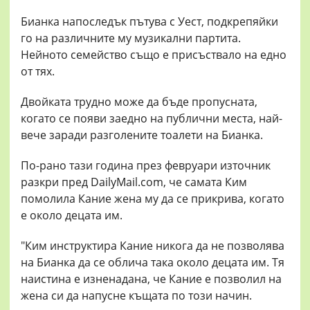
Бианка напоследък пътува с Уест, подкрепяйки
го на различните му музикални партита.
Нейното семейство също е присъствало на едно
от тях.
Двойката трудно може да бъде пропусната,
когато се появи заедно на публични места, най-
вече заради разголените тоалети на Бианка.
По-рано тази година през февруари източник
разкри пред DailyMail.com, че самата Ким
помолила Кание жена му да се прикрива, когато
е около децата им.
"Ким инструктира Кание никога да не позволява
на Бианка да се облича така около децата им. Тя
наистина е изненадана, че Кание е позволил на
жена си да напусне къщата по този начин.