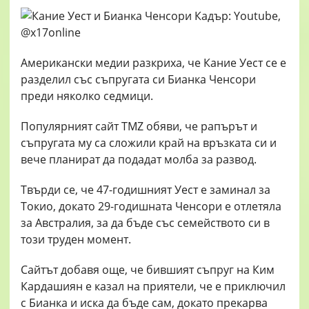
Американски медии разкриха, че Кание Уест се е
разделил със съпругата си Бианка Ченсори
преди няколко седмици.
Популярният сайт TMZ обяви, че рапърът и
съпругата му са сложили край на връзката си и
вече планират да подадат молба за развод.
Твърди се, че 47-годишният Уест е заминал за
Токио, докато 29-годишната Ченсори е отлетяла
за Австралия, за да бъде със семейството си в
този труден момент.
Сайтът добавя още, че бившият съпруг на Ким
Кардашиян е казал на приятели, че е приключил
с Бианка и иска да бъде сам, докато прекарва