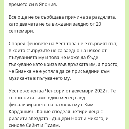
времето си в Япония.
Все още не се съобщава причина за раздялата,
като двамата не са виждани заедно от 20
септември.
Според феновете на Уест това не е първият път,
в който съпрузите не са заедно на някое от
пътуванията му и това не може да бъде
тълкувано като криза във връзката им, а просто,
че Бианка не е успяла да се присъедини към
музиканта в пътуването му.
Уест е женен за Ченсори от декември 2022 г. Те
се ожениха само един месец след
финализирането на развода му с Ким
Кардашиян. Кание споделя четири деца с
риалити звездата - дъщери Норт и Чикаго, и
синове Сейнт и Псалм.