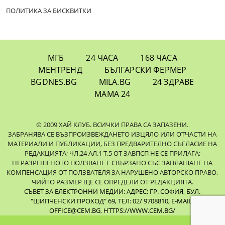
ПОЛИТИКА ЗА БИСКВИТКИ
МГБ
24 ЧАСА
168 ЧАСА
МЕНТРЕНД
БЪЛГАРСКИ ФЕРМЕР
BGDNES.BG
MILA.BG
24 ЗДРАВЕ
МАМА 24
© 2009 ХАЙ КЛУБ. ВСИЧКИ ПРАВА СА ЗАПАЗЕНИ.
ЗАБРАНЯВА СЕ ВЪЗПРОИЗВЕЖДАНЕТО ИЗЦЯЛО ИЛИ ОТЧАСТИ НА
МАТЕРИАЛИ И ПУБЛИКАЦИИ, БЕЗ ПРЕДВАРИТЕЛНО СЪГЛАСИЕ НА
РЕДАКЦИЯТА; ЧЛ.24 АЛ.1 Т.5 ОТ ЗАВПСП НЕ СЕ ПРИЛАГА;
НЕРАЗРЕШЕНОТО ПОЛЗВАНЕ Е СВЪРЗАНО СЪС ЗАПЛАЩАНЕ НА
КОМПЕНСАЦИЯ ОТ ПОЛЗВАТЕЛЯ ЗА НАРУШЕНО АВТОРСКО ПРАВО,
ЧИЙТО РАЗМЕР ЩЕ СЕ ОПРЕДЕЛИ ОТ РЕДАКЦИЯТА.
СЪВЕТ ЗА ЕЛЕКТРОННИ МЕДИИ: АДРЕС: ГР. СОФИЯ, БУЛ.
"ШИПЧЕНСКИ ПРОХОД" 69, ТЕЛ: 02/ 9708810,
E-MAIL:
OFFICE@CEM.BG
,
HTTPS://WWW.CEM.BG/