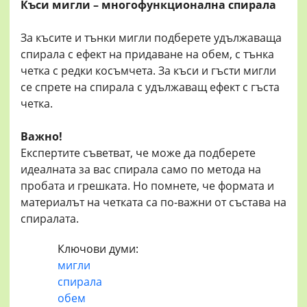
Къси мигли – многофункционална спирала
За късите и тънки мигли подберете удължаваща
спирала с ефект на придаване на обем, с тънка
четка с редки косъмчета. За къси и гъсти мигли
се спрете на спирала с удължаващ ефект с гъста
четка.
Важно!
Експертите съветват, че може да подберете
идеалната за вас спирала само по метода на
пробата и грешката. Но помнете, че формата и
материалът на четката са по-важни от състава на
спиралата.
Ключови думи:
мигли
спирала
обем