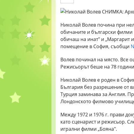
Николай Волев почина при нел
обичаните и български филми ка
обичаш на инат" и „Маргарит и
помещение в София, съобщи
N
Волев починал на място. Все о
Режисьорът беше на 78 години
Николай Волев е роден в София 
България без разрешение от вл
Турция заминава за Англия. Пр
Лондонското филмово училищ
Между 1972 и 1976 г. прави до
като сценарист и режисьор. Сле
игрални филми „Бояна".