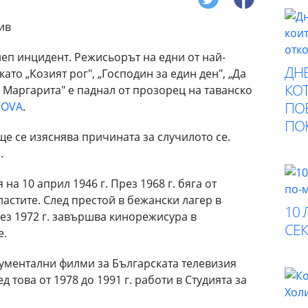
еп инцидент. Режисьорът на едни от най-
ДНЕ
то „Козият рог", „Господин за един ден", „Да
КОТ
 Маргарита" е паднал от прозорец на таванско
ПО
OVA
.
ПО
ще се изяснява причината за случилото се.
.
на 10 април 1946 г. През 1968 г. бяга от
астите. След престой в бежански лагер в
10 
ез 1972 г. завършва кинорежисура в
СЕК
е.
кументални филми за Българската телевизия
д това от 1978 до 1991 г. работи в Студията за