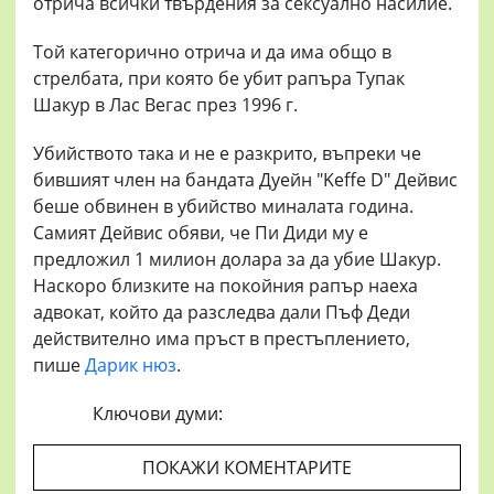
отрича всички твърдения за сексуално насилие.
Той категорично отрича и да има общо в
стрелбата, при която бе убит рапъра Тупак
Шакур в Лас Вегас през 1996 г.
Убийството така и не е разкрито, въпреки че
бившият член на бандата Дуейн "Keffe D" Дейвис
беше обвинен в убийство миналата година.
Самият Дейвис обяви, че Пи Диди му е
предложил 1 милион долара за да убие Шакур.
Наскоро близките на покойния рапър наеха
адвокат, който да разследва дали Пъф Деди
действително има пръст в престъплението,
пише
Дарик нюз
.
Ключови думи:
ПОКАЖИ КОМЕНТАРИТЕ