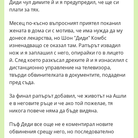
Диди чул димите й и я предупредил, че ще си
плати за тях.
Месец по-късно въпросният приятел поканил
жената в дома си с мотива, че има нужда да му
донесе лекарства, но Шон "Диди" Комбс
изненадващо се оказал там. Рапърът извадил
нож и я заплашил с него, опирайки го в лицето
й. След което разкъсал дрехите й и я изнасилил с
дистанционно управление на телевизора,
твърди обвинителката в документите, подадени
пред съда.
За финал рапърът добавил, че животът на Ашли
е в неговите ръце и че ако той пожелае, тя
никога повече няма да бъде видяна.
Пъф Деди все още не е коментирал новите
обвинения срещу него, но последователно