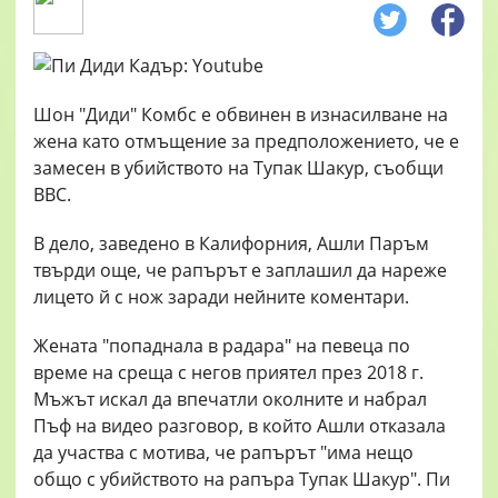
Шон "Диди" Комбс е обвинен в изнасилване на
жена като отмъщение за предположението, че е
замесен в убийството на Тупак Шакур, съобщи
BBC.
В дело, заведено в Калифорния, Ашли Паръм
твърди oще, че рапърът е заплашил да нареже
лицето й с нож заради нейните коментари.
Жената "попаднала в радара" на певеца по
време на среща с негов приятел през 2018 г.
Мъжът искал да впечатли околните и набрал
Пъф на видео разговор, в който Ашли отказала
да участва с мотива, че рапърът "има нещо
общо с убийството на рапъра Тупак Шакур". Пи