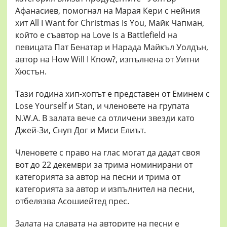
Афанасиев, помогнал на Марая Кери с нейния
хит All I Want for Christmas Is You, Майк Чапман,
който е съавтор на Love Is a Battlefield на
певицата Пат Бенатар и Нарада Майкъл Уолдън,
автор на How Will I Know?, изпълнена от Уитни
Хюстън.
Тази година хип-хопът е представен от Еминем с
Lose Yourself и Stan, и членовете на групата
N.W.A. В залата вече са отличени звезди като
Джей-Зи, Снуп Дог и Миси Елиът.
Членовете с право на глас могат да дадат своя
вот до 22 декември за трима номинирани от
категорията за автор на песни и трима от
категорията за автор и изпълнител на песни,
отбелязва Асошиейтед прес.
Залата на славата на авторите на песни е