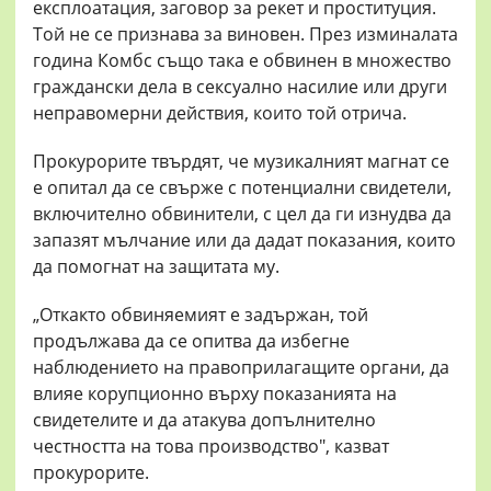
експлоатация, заговор за рекет и проституция.
Той не се признава за виновен. През изминалата
година Комбс също така е обвинен в множество
граждански дела в сексуално насилие или други
неправомерни действия, които той отрича.
Прокурорите твърдят, че музикалният магнат се
е опитал да се свърже с потенциални свидетели,
включително обвинители, с цел да ги изнудва да
запазят мълчание или да дадат показания, които
да помогнат на защитата му.
„Откакто обвиняемият е задържан, той
продължава да се опитва да избегне
наблюдението на правоприлагащите органи, да
влияе корупционно върху показанията на
свидетелите и да атакува допълнително
честността на това производство", казват
прокурорите.