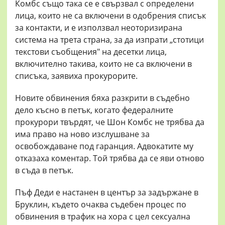
Комбс също така се е свързвал с определени
лица, които не са включени в одобрения списък
за контакти, и е използвал неоторизирана
система на трета страна, за да изпрати „стотици
текстови съобщения" на десетки лица,
включително такива, които не са включени в
списъка, заявиха прокурорите.
Новите обвинения бяха разкрити в съдебно
дело късно в петък, когато федералните
прокурори твърдят, че Шон Комбс не трябва да
има право на ново изслушване за
освобождаване под гаранция. Адвокатите му
отказаха коментар. Той трябва да се яви отново
в съда в петък.
Пъф Деди е настанен в център за задържане в
Бруклин, където очаква съдебен процес по
обвинения в трафик на хора с цел сексуална