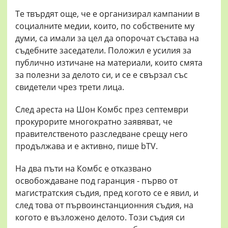
Те твърдят още, че е организирал кампании в
социалните медии, които, по собствените му
думи, са имали за цел да опорочат състава на
съдебните заседатели. Положил е усилия за
публично изтичане на материали, които смята
за полезни за делото си, и се е свързал със
свидетели чрез трети лица.
След ареста на Шон Комбс през септември
прокурорите многократно заявяват, че
правителственото разследване срещу него
продължава и е активно, пише bTV.
На два пъти на Комбс е отказвано
освобождаване под гаранция - първо от
магистратския съдия, пред когото се е явил, и
след това от първоинстанционния съдия, на
когото е възложено делото. Този съдия си