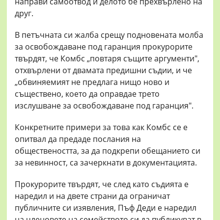
направи самоотвод и делото бе прехвърлено на
друг.
В петъчната си жалба срещу подновената молба
за освобождаване под гаранция прокурорите
твърдят, че Комбс „повтаря същите аргументи",
отхвърлени от двамата предишни съдии, и че
„обвиняемият не предлага нищо ново и
съществено, което да оправдае трето
изслушване за освобождаване под гаранция".
Конкретните примери за това как Комбс се е
опитвал да предаде послания на
обществеността, за да подкрепи обещанието си
за невинност, са зачеркнати в документацията.
Прокурорите твърдят, че след като съдията е
наредил и на двете страни да ограничат
публичните си изявления, Пъф Деди е наредил
на членовете на семейството си да публикуват в