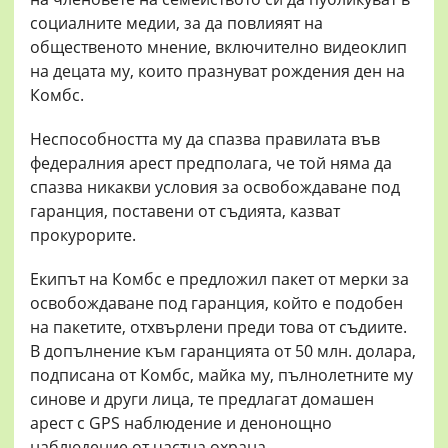
социалните медии, за да повлияят на
общественото мнение, включително видеоклип
на децата му, които празнуват рождения ден на
Комбс.
Неспособността му да спазва правилата във
федералния арест предполага, че той няма да
спазва никакви условия за освобождаване под
гаранция, поставени от съдията, казват
прокурорите.
Екипът на Комбс е предложил пакет от мерки за
освобождаване под гаранция, който е подобен
на пакетите, отхвърлени преди това от съдиите.
В допълнение към гаранцията от 50 млн. долара,
подписана от Комбс, майка му, пълнолетните му
синове и други лица, те предлагат домашен
арест с GPS наблюдение и денонощно
наблюдение от частна охрана.