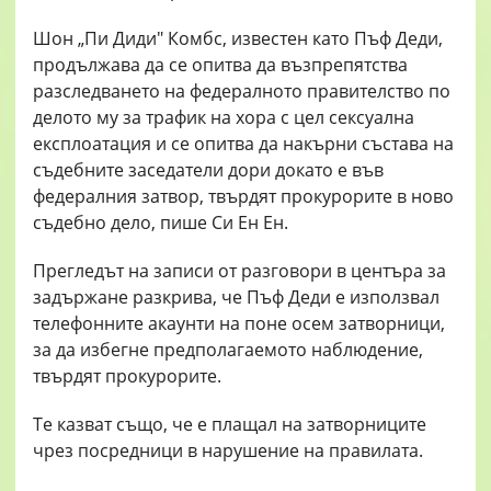
Шон „Пи Диди" Комбс, известен като Пъф Деди,
продължава да се опитва да възпрепятства
разследването на федералното правителство по
делото му за трафик на хора с цел сексуална
експлоатация и се опитва да накърни състава на
съдебните заседатели дори докато е във
федералния затвор, твърдят прокурорите в ново
съдебно дело, пише Си Ен Ен.
Прегледът на записи от разговори в центъра за
задържане разкрива, че Пъф Деди е използвал
телефонните акаунти на поне осем затворници,
за да избегне предполагаемото наблюдение,
твърдят прокурорите.
Те казват също, че е плащал на затворниците
чрез посредници в нарушение на правилата.