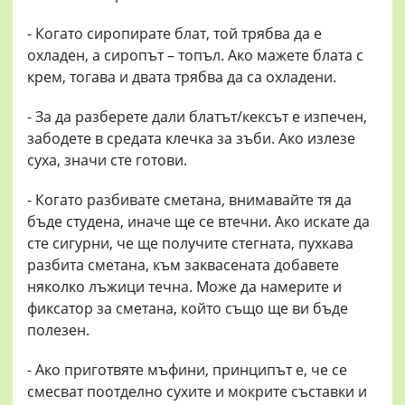
- Когато сиропирате блат, той трябва да е
охладен, а сиропът – топъл. Ако мажете блата с
крем, тогава и двата трябва да са охладени.
- За да разберете дали блатът/кексът е изпечен,
забодете в средата клечка за зъби. Ако излезе
суха, значи сте готови.
- Когато разбивате сметана, внимавайте тя да
бъде студена, иначе ще се втечни. Ако искате да
сте сигурни, че ще получите стегната, пухкава
разбита сметана, към заквасената добавете
няколко лъжици течна. Може да намерите и
фиксатор за сметана, който също ще ви бъде
полезен.
- Ако приготвяте мъфини, принципът е, че се
смесват поотделно сухите и мокрите съставки и