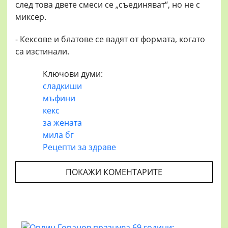
след това двете смеси се „съединяват“, но не с
миксер.
- Кексове и блатове се вадят от формата, когато
са изстинали.
Ключови думи:
сладкиши
мъфини
кекс
за жената
мила бг
Рецепти за здраве
ПОКАЖИ КОМЕНТАРИТЕ