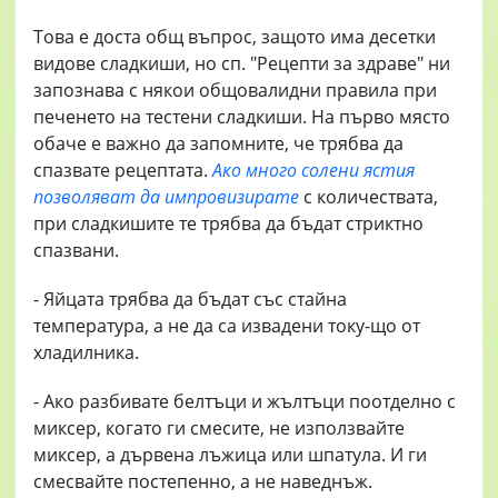
Това е доста общ въпрос, защото има десетки
видове сладкиши, но сп. "Рецепти за здраве" ни
запознава с някои общовалидни правила при
печенето на тестени сладкиши. На първо място
обаче е важно да запомните, че трябва да
спазвате рецептата.
Ако много солени ястия
позволяват да импровизирате
с количествата,
при сладкишите те трябва да бъдат стриктно
спазвани.
- Яйцата трябва да бъдат със стайна
температура, а не да са извадени току-що от
хладилника.
- Ако разбивате белтъци и жълтъци поотделно с
миксер, когато ги смесите, не използвайте
миксер, а дървена лъжица или шпатула. И ги
смесвайте постепенно, а не наведнъж.