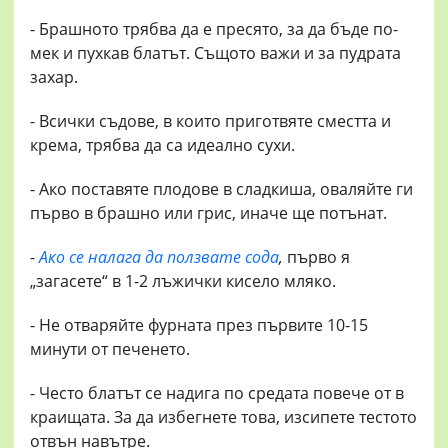
- Брашното трябва да е пресято, за да бъде по-
мек и пухкав блатът. Същото важи и за пудрата
захар.
- Всички съдове, в които приготвяте сместта и
крема, трябва да са идеално сухи.
- Ако поставяте плодове в сладкиша, оваляйте ги
първо в брашно или грис, иначе ще потънат.
-
Ако се налага да ползвате сода
,
първо я
„загасете“ в 1-2 лъжички кисело мляко.
- Не отваряйте фурната през първите 10-15
минути от печенето.
- Често блатът се надига по средата повече от в
краищата. За да избегнете това, изсипете тестото
отвън навътре.