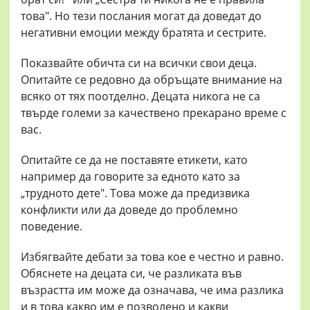
това". Но тези послания могат да доведат до
негативни емоции между братята и сестрите.
Показвайте обичта си на всички свои деца.
Опитайте се редовно да обръщате внимание на
всяко от тях поотделно. Децата никога не са
твърде големи за качествено прекарано време с
вас.
Опитайте се да не поставяте етикети, като
например да говорите за едното като за
„трудното дете". Това може да предизвика
конфликти или да доведе до проблемно
поведение.
Избягвайте дебати за това кое е честно и равно.
Обяснете на децата си, че разликата във
възрастта им може да означава, че има разлика
и в това какво им е позволено и какви