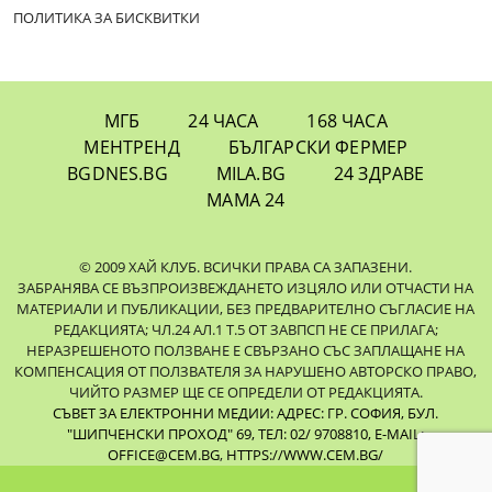
ПОЛИТИКА ЗА БИСКВИТКИ
МГБ
24 ЧАСА
168 ЧАСА
МЕНТРЕНД
БЪЛГАРСКИ ФЕРМЕР
BGDNES.BG
MILA.BG
24 ЗДРАВЕ
МАМА 24
© 2009 ХАЙ КЛУБ. ВСИЧКИ ПРАВА СА ЗАПАЗЕНИ.
ЗАБРАНЯВА СЕ ВЪЗПРОИЗВЕЖДАНЕТО ИЗЦЯЛО ИЛИ ОТЧАСТИ НА
МАТЕРИАЛИ И ПУБЛИКАЦИИ, БЕЗ ПРЕДВАРИТЕЛНО СЪГЛАСИЕ НА
РЕДАКЦИЯТА; ЧЛ.24 АЛ.1 Т.5 ОТ ЗАВПСП НЕ СЕ ПРИЛАГА;
НЕРАЗРЕШЕНОТО ПОЛЗВАНЕ Е СВЪРЗАНО СЪС ЗАПЛАЩАНЕ НА
КОМПЕНСАЦИЯ ОТ ПОЛЗВАТЕЛЯ ЗА НАРУШЕНО АВТОРСКО ПРАВО,
ЧИЙТО РАЗМЕР ЩЕ СЕ ОПРЕДЕЛИ ОТ РЕДАКЦИЯТА.
СЪВЕТ ЗА ЕЛЕКТРОННИ МЕДИИ: АДРЕС: ГР. СОФИЯ, БУЛ.
"ШИПЧЕНСКИ ПРОХОД" 69, ТЕЛ: 02/ 9708810,
E-MAIL:
OFFICE@CEM.BG
,
HTTPS://WWW.CEM.BG/