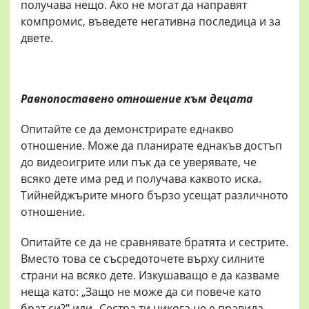
получава нещо. Ако не могат да направят
компромис, въведете негативна последица и за
двете.
Равнопоставено отношение към децата
Опитайте се да демонстрирате еднакво
отношение. Може да планирате еднакъв достъп
до видеоигрите или пък да се уверявате, че
всяко дете има ред и получава каквото иска.
Тийнейджърите много бързо усещат различното
отношение.
Опитайте се да не сравнявате братята и сестрите.
Вместо това се съсредоточете върху силните
страни на всяко дете. Изкушаващо е да казваме
неща като: „Защо не може да си повече като
брат си?" или „Сестра ти никога не е правила