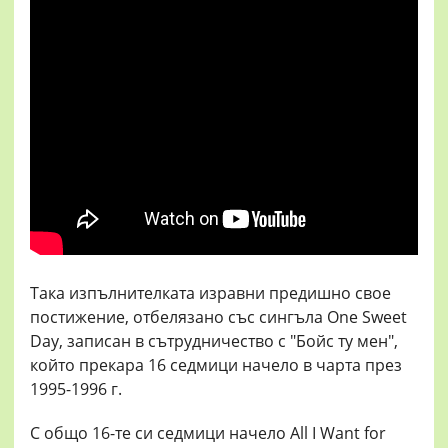
Така изпълнителката изравни предишно свое
постижение, отбелязано със сингъла One Sweet
Day, записан в сътрудничество с "Бойс ту мен",
който прекара 16 седмици начело в чарта през
1995-1996 г.
С общо 16-те си седмици начело All I Want for