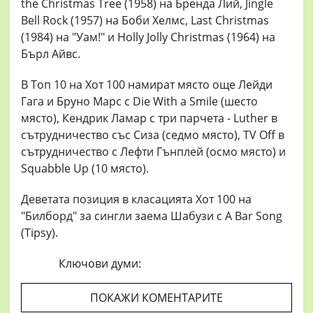
the Christmas Tree (1958) на Бренда Лий, Jingle
Bell Rock (1957) на Боби Хелмс, Last Christmas
(1984) на "Уам!" и Holly Jolly Christmas (1964) на
Бърл Айвс.
В Топ 10 на Хот 100 намират място още Лейди
Гага и Бруно Марс с Die With a Smile (шесто
място), Кендрик Ламар с три парчета - Luther в
сътрудничество със Сиза (седмо място), TV Off в
сътрудничество с Лефти Гънплей (осмо място) и
Squabble Up (10 място).
Деветата позиция в класацията Хот 100 на
"Билборд" за сингли заема Шабузи с A Bar Song
(Tipsy).
Ключови думи:
ПОКАЖИ КОМЕНТАРИТЕ