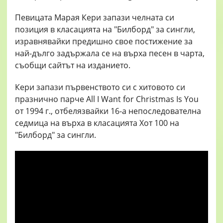
Певицата Марая Кери запази челната си
позиция в класацията на "Билборд" за сингли,
изравнявайки предишно свое постижение за
най-дълго задържала се на върха песен в чарта,
съобщи сайтът на изданието.
Кери запази първенството си с хитовото си
празнично парче All I Want for Christmas Is You
от 1994 г., отбелязвайки 16-а непоследователна
седмица на върха в класацията Хот 100 на
"Билборд" за сингли.