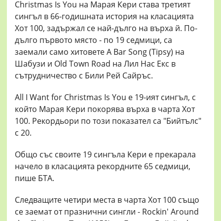
Christmas Is You на Марая Кери става третият
сингъл в 66-годишната история на класацията
Хот 100, задържал се най-дълго на върха й. По-
дълго първото място - по 19 седмици, са
заемали само хитовете A Bar Song (Tipsy) на
Шабузи и Old Town Road на Лил Нас Екс в
сътрудничество с Били Рей Сайръс.
All I Want for Christmas Is You е 19-ият сингъл, с
който Марая Кери покорява върха в чарта Хот
100. Рекордьори по този показател са "Бийтълс"
с 20.
Общо със своите 19 сингъла Кери е прекарала
начело в класацията рекордните 65 седмици,
пише БТА.
Следващите четири места в чарта Хот 100 също
се заемат от празнични сингли - Rockin' Around