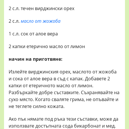
2 с.л. течен вирджински орех
2 с.л.
масло от жожоба
1 с.л. сок от алое вера
2 капки етерично масло от лимон
начин на приготвяне:
Излейте вирджинския орех, маслото от жожоба
и сока от алое вера в съд с капак. Добавете 2
капки от етеричното масло от лимон.
Разбъркайте добре съставките. Съхранявайте на
сухо място. Когато сваляте грима, не опъвайте и
не теглете силно кожата.
Ако пък нямате под ръка тези съставки, може да
използвате достъпната сода бикарбонат и мед.