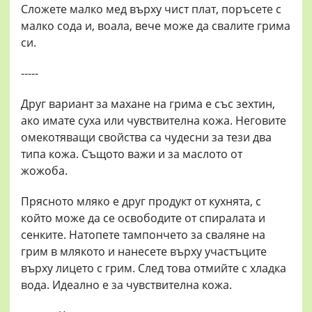
Сложете малко мед върху чист плат, поръсете с
малко сода и, воала, вече може да свалите грима
си.
-----
Друг вариант за махане на грима е със зехтин,
ако имате суха или чувствителна кожа. Неговите
омекотяващи свойства са чудесни за тези два
типа кожа. Същото важи и за маслото от
жожоба.
Прясното мляко е друг продукт от кухнята, с
който може да се освободите от спиралата и
сенките. Натопете тампончето за сваляне на
грим в млякото и нанесете върху участъците
върху лицето с грим. След това отмийте с хладка
вода. Идеално е за чувствителна кожа.