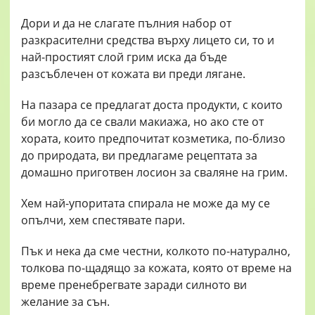
Дори и да не слагате пълния набор от
разкрасителни средства върху лицето си, то и
най-простият слой грим иска да бъде
разсъблечен от кожата ви преди лягане.
На пазара се предлагат доста продукти, с които
би могло да се свали макиажа, но ако сте от
хората, които предпочитат козметика, по-близо
до природата, ви предлагаме рецептата за
домашно приготвен лосион за сваляне на грим.
Хем най-упоритата спирала не може да му се
опълчи, хем спестявате пари.
Пък и нека да сме честни, колкото по-натурално,
толкова по-щадящо за кожата, която от време на
време пренебрегвате заради силното ви
желание за сън.