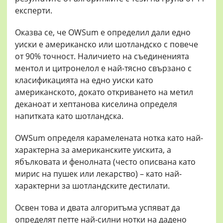
експерти.
Оказва се, че OWSum е определил дали едно
уиски е американско или шотландско с повече
от 90% точност. Наличието на съединенията
ментол и цитронелол е най-тясно свързано с
класификацията на едно уиски като
американското, докато откриването на метил
деканоат и хептанова киселина определя
напитката като шотландска.
OWSum определя карамелената нотка като най-
характерна за американските уискита, а
ябълковата и фенолната (често описвана като
мирис на пушек или лекарство) – като най-
характерни за шотландските дестилати.
Освен това и двата алгоритъма успяват да
определят петте най-силни нотки на дадено