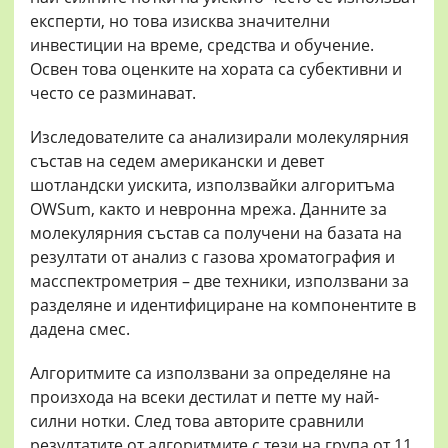
експерти, но това изисква значителни
инвестиции на време, средства и обучение.
Освен това оценките на хората са субективни и
често се разминават.
Изследователите са анализирали молекулярния
състав на седем американски и девет
шотландски уискита, използвайки алгоритъма
OWSum, както и невронна мрежа. Данните за
молекулярния състав са получени на базата на
резултати от анализ с газова хроматография и
масспектрометрия – две техники, използвани за
разделяне и идентифициране на компонентите в
дадена смес.
Алгоритмите са използвани за определяне на
произхода на всеки дестилат и петте му най-
силни нотки. След това авторите сравнили
резултатите от алгоритмите с тези на група от 11