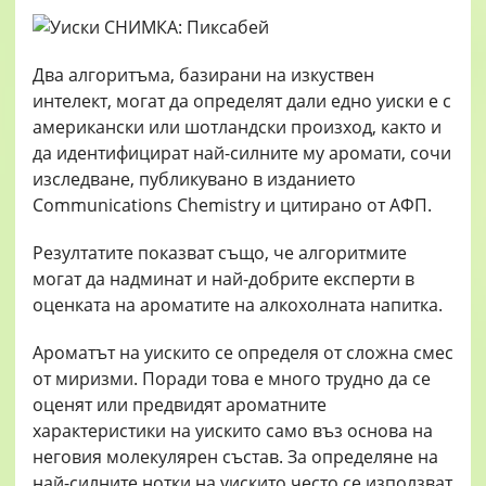
Два алгоритъма, базирани на изкуствен
интелект, могат да определят дали едно уиски е с
американски или шотландски произход, както и
да идентифицират най-силните му аромати, сочи
изследване, публикувано в изданието
Communications Chemistry и цитирано от АФП.
Резултатите показват също, че алгоритмите
могат да надминат и най-добрите експерти в
оценката на ароматите на алкохолната напитка.
Ароматът на уискито се определя от сложна смес
от миризми. Поради това е много трудно да се
оценят или предвидят ароматните
характеристики на уискито само въз основа на
неговия молекулярен състав. За определяне на
най-силните нотки на уискито често се използват