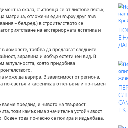
диментна скала, състояща се от листове пясък,
а матрица, отложени един върху друг във
ания – бел.ред.) в строителството се
НО
агоприятстване на екстериорната естетика и
Е 
ДА
 в домовете, трябва да предлагат следните
айност, здравина и добър естетичен вид. В
ем актуалността, която придобива
троителството.
ла може да варира. В зависимост от региона,
ма по-светъл и кафеникав оттенък или по-тъмен
ПЕР
СЛЕ
СА
е вземе предвид, е нивото на твърдост.
TIK
нита, този камък има значителна устойчивост
о. Освен това по-лесно се полира и издълбава,