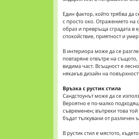
Един фактор, който трябва да с
с просто око. Отражението на
образ и превръща сградата в 
спокойствие, приятност и умер
В интериора може да се разгле
повтаряне отвътре на същото, 
видима част. Всъщност е лесно
някакъв дизайн на повърхностт
Връзка с рустик стила
Сандстоунът може да се използв
Вероятно е по-малко подходящ
съвременен; въпреки това той м
бъдат тълкувани от различен ъ
В рустик стил е мястото, къдет