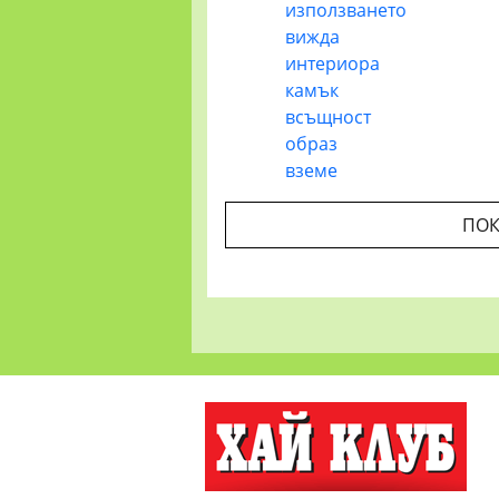
използването
вижда
интериора
камък
всъщност
образ
вземе
ПОК