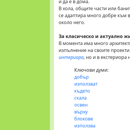
и да е в дома.
В хола, общите части или бани
се адаптира много добре към в
около него.
За класическо и актуално 
В момента има много архитекти
изпълнение на своите проекти.
интериора
, но и в екстериора 
Ключови думи:
добър
използват
където
скала
освен
върху
блокове
използва