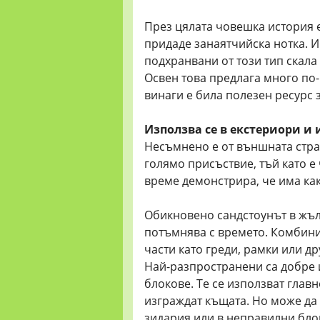
През цялата човешка история е
придаде занаятчийска нотка. И
подхранвани от този тип скала 
Освен това предлага много по-
винаги е била полезен ресурс з
Използва се в екстериори и
Несъмнено е от външната стран
голямо присъствие, тъй като е
време демонстрира, че има как
Обикновено сандстоунът в жълт
потъмнява с времето. Комбини
части като греди, рамки или д
Най-разпространени са добре
блокове. Те се използват главн
изграждат къщата. Но може да 
зидария или в неправилни блок