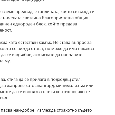
е вземе предвид, е топлината, която се вижда и
 слънчевата светлина благоприятства общия
единен еднороден блок, който предава
еност.
жда като естествен камък. Не става въпрос за
което се вижда отвън, но може да има някаква
 да се издълбае, ако искате да направите
а му.
а, стига да се прилага в подходящ стил.
 за жанрове като авангард, минимализъм или
оже да се използва в тези контексти, ако те
гъл.
о пасва най-добре. Изглежда страхотно където