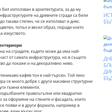
 бил използван в архитектурата, за да му
ИСТ
нфраструктурите на древните сгради са били
БЪ
до такава степен, че се използват и днес.
цветен, топъл и весел образ, поради което
а изкуството.
 интериори
а на сградите, където може да има най-
 част от самата инфраструктура, но в същото
ДН
во да покаже и на декоративно ниво.
БЛИ
ДИ
еникаво-кафяв тон е най-търсен. Той леко
БЪ
ра се много добре с други масивни структурни
руги тъмни елементи.
 издълбаните правоъгълни или квадратни
о за оформяне на стените и фасадата, които
се появи и в други формати, например в
ове, един върху друг.