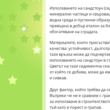
Използването на сандстоун (се
минерални частици и свързващ
водна среда и пустинни образув
превърна в добър еталон за бл
обогатяване на сградата.
Материалите, които присъстват
качества: устойчивост, дълготр
тази връзка може да подчерта
използването на сандстоун в с
Цветът на тази седиментна ска
от който се добива, може да и
и сивкав.
Друг фактор, който трябва да с
Въпреки че не е сравним с гра
за използване в строителствот
тъй като е порест и грапав.