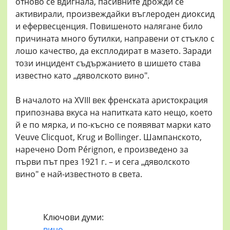
отново се вдигнала, пасивните дрожди се
активирали, произвеждайки въглероден диоксид
и ефервесценция. Повишеното налягане било
причината много бутилки, направени от стъкло с
лошо качество, да експлодират в мазето. Заради
този инцидент съдържанието в шишето става
известно като „дяволското вино".
В началото на XVIII век френската аристокрация
припознава вкуса на напитката като нещо, което
й е по мярка, и по-късно се появяват марки като
Veuve Clicquot, Krug и Bollinger. Шампанското,
наречено Dom Pérignon, е произведено за
първи път през 1921 г. – и сега „дяволското
вино" е най-известното в света.
Ключови думи:
вино