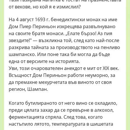
от векове, но кой я е измислил?
На 4 август 1693 г. бенедиктински монах на име
Дом Пиер Периньон изкрещява развълнувано
на своите братя монаси. „Елате бързо! Аз пия
звездите!" — възкликна той, след като най-после
разкрива тайната за производството на пенливо
шампанско. Или поне така би могла да бъде
една от версиите на историята.
Уви, този очарователен анекдот е мит от XIX век.
Всъщност Дом Периньон работи неуморно, за
да премахне мехурчетата във виното от своя
регион, Шампан.
Когато бутилираното от него вино се охладило,
преди цялата захар да се превърне в алкохол,
ферментацията спряла. След това, когато
настъпило лятото, температурата в шишетата