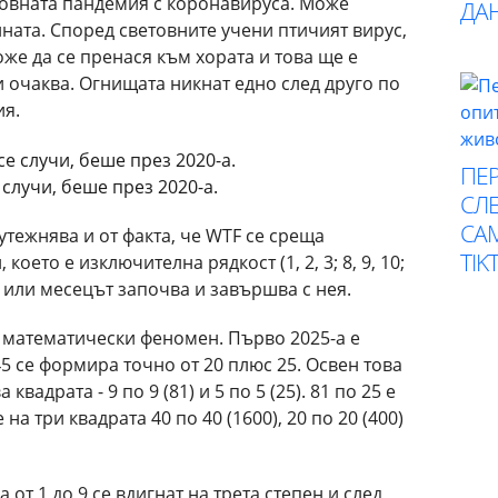
ветовната пандемия с коронавируса. Може
ДА
ината. Според световните учени птичият вирус,
же да се пренася към хората и това ще е
 очаква. Огнищата никнат едно след друго по
ия.
ПЕР
 случи, беше през 2020-а.
СЛЕ
СА
тежнява и от факта, че WTF се среща
TIK
което е изключителна рядкост (1, 2, 3; 8, 9, 10;
 31), или месецът започва и завършва с нея.
е математически феномен. Първо 2025-а е
45 се формира точно от 20 плюс 25. Освен това
вадрата - 9 по 9 (81) и 5 по 5 (25). 81 по 25 е
 на три квадрата 40 по 40 (1600), 20 по 20 (400)
 от 1 до 9 се вдигнат на трета степен и след