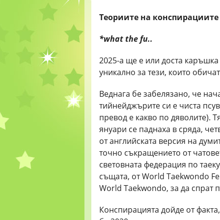
Теориите на конспирациите
*what the fu..
2025-а ще е или доста каръшка
уникално за тези, които обича
Веднага бе забелязано, че нач
тийнейджърите си е чиста псувн
превод е какво по дяволите). Т
януари се паднаха в сряда, чет
от английската версия на думит
точно съкращението от чатовет
световната федерация по таек
същата, от World Taekwondo Fe
World Taekwondo, за да спрат 
Конспирацията дойде от факта,