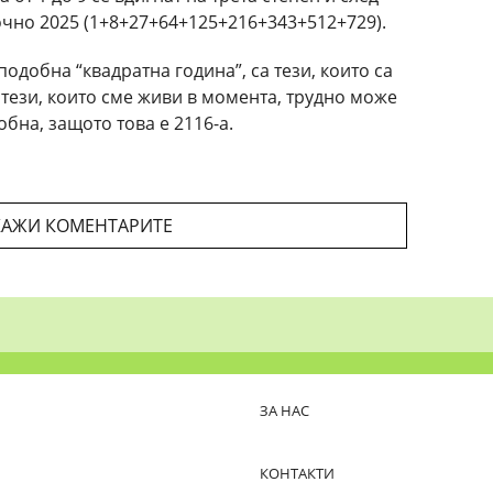
точно 2025 (1+8+27+64+125+216+343+512+729).
одобна “квадратна година”, са тези, които са
т тези, които сме живи в момента, трудно може
на, защото това е 2116-а.
АЖИ КОМЕНТАРИТЕ
ЗА НАС
КОНТАКТИ