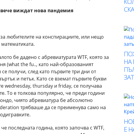
КО
СК
 вече виждат нова пандемия
 за любителите на конспирациите, или нещо
т математиката.
ПО
алото бе дадено с абревиатурата WTF, която за
НА
я (what the fu.., като най-образованият
ПЪ
я се получи, след като първите три дни от
ЗА
въртък и петък. Като се вземат първите букви
е wednesday, thursday и friday, се получава
е. То е толкова популярно, че преди години
уондо, чиято абревиатура бе абсолютно
deration трябваше да се преименува само на
подигравките.
НО
 че последната година, която започва с WTF,
Е 