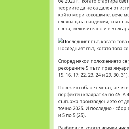
бе 2020 г., когато стартира с
теориите да не са далеч от ист
който мори кокошките, вече мо
следващата пандемия, която ни
света, включително и в Българ
Последният път, когато това се
Според някои положението се у
рекордните 5 пъти през януари, 
15, 16, 17; 22, 23, 24 и 29, 30,
Повечето обаче смятат, че тя 
перфектен квадрат 45 по 45. А 
съдържа произведението от два к
точно 2025. И последно - сбор е
и 5 по 5 (25).
Разбира се, когато всички числа