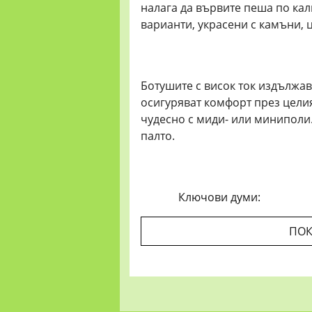
налага да вървите пеша по кал
варианти, украсени с камъни, 
Ботушите с висок ток издължав
осигуряват комфорт през целия
чудесно с миди- или миниполи
палто.
Ключови думи:
ПОК