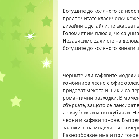
Ботушите до коляното са неос
предпочитате класически коже
дизайни с детайли, те вкарват 
Големият им плюс е, че са унив
Независимо дали сте на делова
ботушите до коляното винаги 
Черните или кафявите модели о
комбинира лесно с офис облек
придават мекота и шик и са пе
романтични разходки. В момент
сбъркате, защото се лансират в
до каубойски и тип кубинки. Не
черни и кафяви тонове. Въпрек
заложите на модели в яркочер
Разнообразие има и при токовет