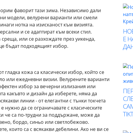
порим фаворит тази зима. Независимо дали
ни модели, велурени варианти или смели
винаги нотка на изисканост към визията.
НО
ерсални и се адаптират към всеки стил.
Е 
 среща, или се разхождате през уикенда,
ДА
ще бъдат подходящият избор.
т гладка кожа са класически избор, който се
ло или ежедневни визии. Велурените варианти
рфектен избор за вечерни излизания или
ПЕР
а какъвто и дизайн да изберете, няма да
СЛЕ
сякакви линии - от елегантни с тънки токчета
СА
 е нужно да се ограничавате с класическите
TIK
и че са по-трудни за поддържане, може да
вено, бордо, синьо или светлобежово.
е, които са с всякакви дебелини. Ако не ви се