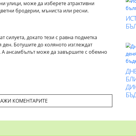
ни улици, може да изберете атрактивни
цветни бродерии, мъниста или ресни.
ИСТ
БЪ
ат силуета, докато тези с равна подметка
 ден. Ботушите до коляното изглеждат
. А ансамбълът може да завършите с обемно
ДН
БЛИ
ДИ
БЪ
АЖИ КОМЕНТАРИТЕ