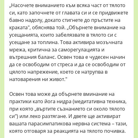
„Насочете вниманието към всяка част от тялото
си, като започнете от главата си и се придвижете
бавно надолу, докато стигнете до пръстите на
краката", обяснява той. „Обърнете внимание на
усещанията, които забелязвате в тялото си с
усещане за топлина. Това активира мозъчната
мрежа, критична за саморегулацията и
вътрешния баланс. Освен това е чудесен начин
да се освободим от стреса и да се освободим от
цялото напрежение, което се натрупва в
натоварения ни живот."
Освен това може да обърнете вминание на
практики като йога нидра (медитативна техника,
при която „въртите съзнанието си около тялото
си") или леко разтягане. И двете ще активират
вашата парасимпатикова нервна система – тази,
която отговаря за реакцията на тялото почивка.