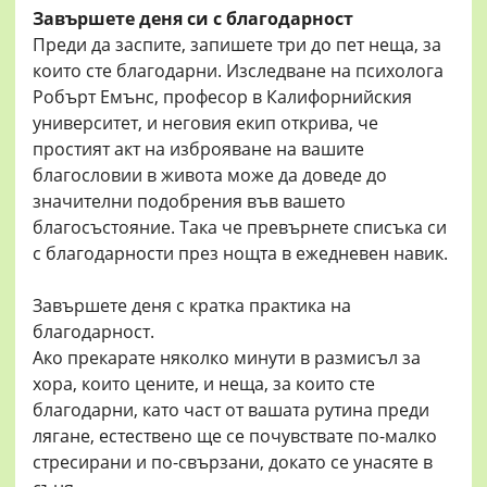
Завършете деня си с благодарност
Преди да заспите, запишете три до пет неща, за
които сте благодарни. Изследване на психолога
Робърт Емънс, професор в Калифорнийския
университет, и неговия екип открива, че
простият акт на изброяване на вашите
благословии в живота може да доведе до
значителни подобрения във вашето
благосъстояние. Така че превърнете списъка си
с благодарности през нощта в ежедневен навик.
Завършете деня с кратка практика на
благодарност.
Ако прекарате няколко минути в размисъл за
хора, които цените, и неща, за които сте
благодарни, като част от вашата рутина преди
лягане, естествено ще се почувствате по-малко
стресирани и по-свързани, докато се унасяте в