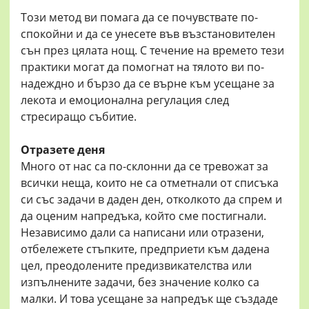
Този метод ви помага да се почувствате по-
спокойни и да се унесете във възстановителен
сън през цялата нощ. С течение на времето тези
практики могат да помогнат на тялото ви по-
надеждно и бързо да се върне към усещане за
лекота и емоционална регулация след
стресиращо събитие.
Отразете деня
Много от нас са по-склонни да се тревожат за
всички неща, които не са отметнали от списъка
си със задачи в даден ден, отколкото да спрем и
да оценим напредъка, който сме постигнали.
Независимо дали са написани или отразени,
отбележете стъпките, предприети към дадена
цел, преодолените предизвикателства или
изпълнените задачи, без значение колко са
малки. И това усещане за напредък ще създаде