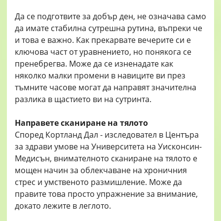
Да се ​​подготвите за добър ден, не означава само
да имате стабилна сутрешна рутина, въпреки че
и това е важно. Как прекарвате вечерите си е
ключова част от уравнението, но понякога се
пренебрегва. Може да се изненадате как
няколко малки промени в навиците ви през
тъмните часове могат да направят значителна
разлика в щастието ви на сутринта.
Направете сканиране на тялото
Според Кортланд Дал - изследовател в Центъра
за здрави умове на Университета на Уисконсин-
Медисън, внимателното сканиране на тялото е
мощен начин за облекчаване на хроничния
стрес и умственото размишление. Може да
правите това просто упражнение за внимание,
докато лежите в леглото.