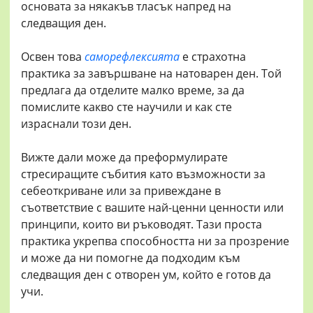
основата за някакъв тласък напред на
следващия ден.
Освен това
саморефлексията
е страхотна
практика за завършване на натоварен ден. Той
предлага да отделите малко време, за да
помислите какво сте научили и как сте
израснали този ден.
Вижте дали може да преформулирате
стресиращите събития като възможности за
себеоткриване или за привеждане в
съответствие с вашите най-ценни ценности или
принципи, които ви ръководят. Тази проста
практика укрепва способността ни за прозрение
и може да ни помогне да подходим към
следващия ден с отворен ум, който е готов да
учи.