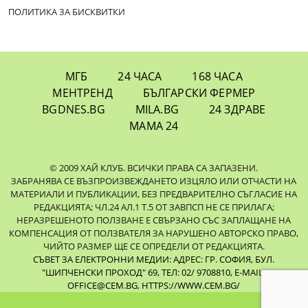
ПОЛИТИКА ЗА БИСКВИТКИ
МГБ
24 ЧАСА
168 ЧАСА
МЕНТРЕНД
БЪЛГАРСКИ ФЕРМЕР
BGDNES.BG
MILA.BG
24 ЗДРАВЕ
МАМА 24
© 2009 ХАЙ КЛУБ. ВСИЧКИ ПРАВА СА ЗАПАЗЕНИ.
ЗАБРАНЯВА СЕ ВЪЗПРОИЗВЕЖДАНЕТО ИЗЦЯЛО ИЛИ ОТЧАСТИ НА
МАТЕРИАЛИ И ПУБЛИКАЦИИ, БЕЗ ПРЕДВАРИТЕЛНО СЪГЛАСИЕ НА
РЕДАКЦИЯТА; ЧЛ.24 АЛ.1 Т.5 ОТ ЗАВПСП НЕ СЕ ПРИЛАГА;
НЕРАЗРЕШЕНОТО ПОЛЗВАНЕ Е СВЪРЗАНО СЪС ЗАПЛАЩАНЕ НА
КОМПЕНСАЦИЯ ОТ ПОЛЗВАТЕЛЯ ЗА НАРУШЕНО АВТОРСКО ПРАВО,
ЧИЙТО РАЗМЕР ЩЕ СЕ ОПРЕДЕЛИ ОТ РЕДАКЦИЯТА.
СЪВЕТ ЗА ЕЛЕКТРОННИ МЕДИИ: АДРЕС: ГР. СОФИЯ, БУЛ.
"ШИПЧЕНСКИ ПРОХОД" 69, ТЕЛ: 02/ 9708810,
E-MAIL:
OFFICE@CEM.BG
,
HTTPS://WWW.CEM.BG/