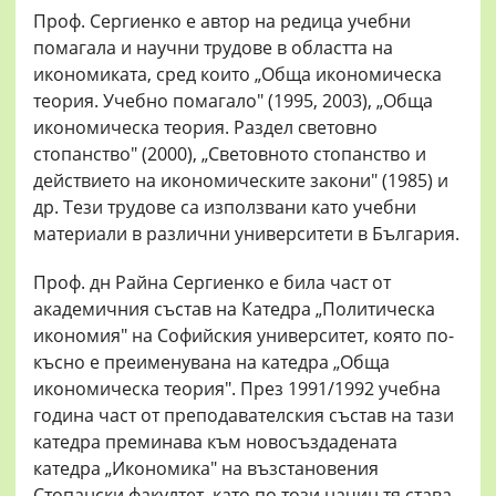
Проф. Сергиенко е автор на редица учебни
помагала и научни трудове в областта на
икономиката, сред които „Обща икономическа
теория. Учебно помагало" (1995, 2003), „Обща
икономическа теория. Раздел световно
стопанство" (2000), „Световното стопанство и
действието на икономическите закони" (1985) и
др. Тези трудове са използвани като учебни
материали в различни университети в България.
Проф. дн Райна Сергиенко е била част от
академичния състав на Катедра „Политическа
икономия" на Софийския университет, която по-
късно е преименувана на катедра „Обща
икономическа теория". През 1991/1992 учебна
година част от преподавателския състав на тази
катедра преминава към новосъздадената
катедра „Икономика" на възстановения
Стопански факултет, като по този начин тя става