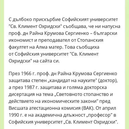
С дълбоко прискърбие Софийският университет
"Св. Климент Охридски" съобщава, че ни напусна
проф. дн Райна Крумова Сергиенко – български
икономист и преподавател от Стопанския
факултет на Алма матер. Това съобщиха
от Софийския университет "Св. Климент
Охридски" на сайта си.
През 1966 г. проф. дн Райна Крумова Сергиенко
защитава степен „кандидат на науките" (доктор),
а през 1987 г. защитава и голяма докторска
дисертация на тема „Световното стопанство и
действието на икономическите закони" пред
Висшата атестационна комисия (ВАК). От април
1990 г. е на академична длъжност „професор" в
Софийския университет „Св. Климент Охридски".