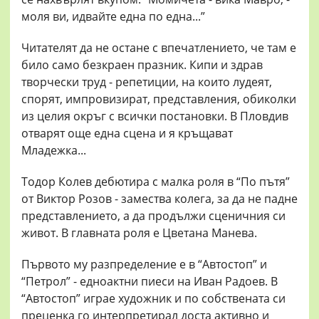
моля ви, идвайте една по една...”
Читателят да не остане с впечатлението, че там е
било само безкраен празник. Кипи и здрав
творчески труд - репетиции, на които лудеят,
спорят, импровизират, представления, обиколки
из целия окръг с всички постановки. В Пловдив
отварят още една сцена и я кръщават
Младежка...
Тодор Колев дебютира с малка роля в “По пътя”
от Виктор Розов - замества колега, за да не падне
представлението, а да продължи сценичния си
живот. В главната роля е Цветана Манева.
Първото му разпределение е в “Автостоп” и
“Петрол” - едноактни пиеси на Иван Радоев. В
“Автостоп” играе художник и по собствената си
преценка го интерпретирал доста активно и