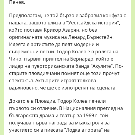
Пенев.
Предполагам, че той бързо е забравил конфуза с
пашата, защото влиза в “Уестсайдска история”,
който поставя Крикор Азарян, но без
оригиналната музика на Ленард Бърнстейн.
Идеята е артистите да пеят модерни и
съвременни песни. Тодор Колев е в ролята на
Чино, първия приятел на Бернардо, който е
лидер на пуерториканската банда “Акулите”. По-
старите пловдивчани помнят още този прочут
спектакъл. Актьорите играят толкова
вдъхновено, че ще се изпотрепят на сцената.
Докато е в Пловдив, Тодор Колев печели
първото си отличие. В Националния преглед на
българската драма и театър за 1969 г. той
получава първа награда за мъжка роля за
участието си в пиесата “Лодка в гората” на