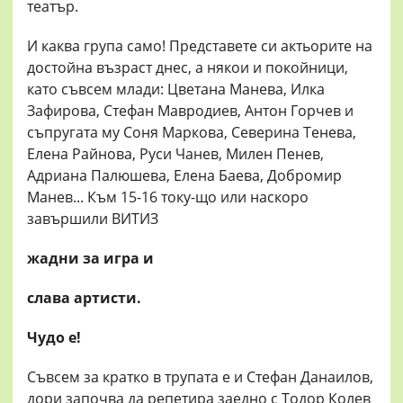
театър.
И каква група само! Представете си актьорите на
достойна възраст днес, а някои и покойници,
като съвсем млади: Цветана Манева, Илка
Зафирова, Стефан Мавродиев, Антон Горчев и
съпругата му Соня Маркова, Северина Тенева,
Елена Райнова, Руси Чанев, Милен Пенев,
Адриана Палюшева, Елена Баева, Добромир
Манев... Към 15-16 току-що или наскоро
завършили ВИТИЗ
жадни за игра и
слава артисти.
Чудо е!
Съвсем за кратко в трупата е и Стефан Данаилов,
дори започва да репетира заедно с Тодор Колев