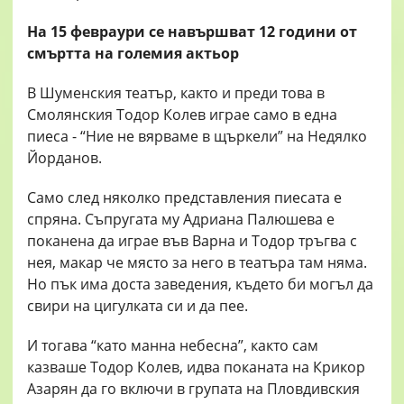
На 15 февраури се навършват 12 години от
смъртта на големия актьор
В Шуменския театър, както и преди това в
Смолянския Тодор Колев играе само в една
пиеса - “Ние не вярваме в щъркели” на Недялко
Йорданов.
Само след няколко представления пиесата е
спряна. Съпругата му Адриана Палюшева е
поканена да играе във Варна и Тодор тръгва с
нея, макар че място за него в театъра там няма.
Но пък има доста заведения, където би могъл да
свири на цигулката си и да пее.
И тогава “като манна небесна”, както сам
казваше Тодор Колев, идва поканата на Крикор
Азарян да го включи в групата на Пловдивския