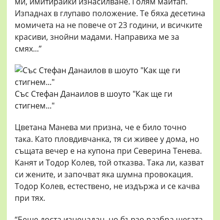
ми, имитирайки изнасилване. Голям майтап.
Изпаднах в глупаво положение. Те бяха десетина
момичета на не повече от 23 години, и всичките
красиви, знойни мадами. Направиха ме за
смях...”
Със Стефан Данаилов в шоуто "Как ще ги
стигнем..."
Цветана Манева ми призна, че е било точно
така. Като пловдивчанка, тя си живее у дома, но
същата вечер е на купона при Северина Тенева.
Канят и Тодор Колев, той отказва. Така ли, казват
си жените, и започват яка шумна провокация.
Тодор Колев, естествено, не издържа и се качва
при тях.
“Беше доста изненадан, но бързо разбра шегата.