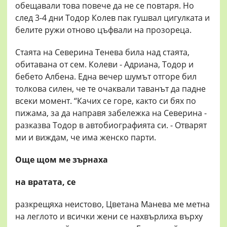
обещавали това повече да не се повтаря. Но
след 3-4 дни Тодор Колев пак гушвал цигулката и
белите ружи отново цъфвали на прозореца.
Стаята на Северина Тенева била над стаята,
обитавана от сем. Колеви - Адриана, Тодор и
бебето Албена. Една вечер шумът отгоре бил
толкова силен, че те очаквали таванът да падне
всеки момент. “Качих се горе, както си бях по
пижама, за да направя забележка на Северина -
разказва Тодор в автобиографията си. - Отварят
ми и виждам, че има женско парти.
Още щом ме зърнаха
на вратата, се
разкрещяха неистово, Цветана Манева ме метна
на леглото и всички жени се нахвърлиха върху