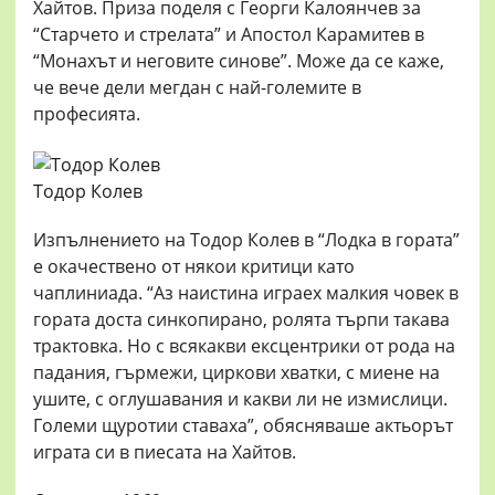
Хайтов. Приза поделя с Георги Калоянчев за
“Старчето и стрелата” и Апостол Карамитев в
“Монахът и неговите синове”. Може да се каже,
че вече дели мегдан с най-големите в
професията.
Тодор Колев
Изпълнението на Тодор Колев в “Лодка в гората”
е окачествено от някои критици като
чаплиниада. “Аз наистина играех малкия човек в
гората доста синкопирано, ролята търпи такава
трактовка. Но с всякакви ексцентрики от рода на
падания, гърмежи, циркови хватки, с миене на
ушите, с оглушавания и какви ли не измислици.
Големи щуротии ставаха”, обясняваше актьорът
играта си в пиесата на Хайтов.