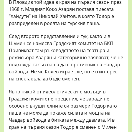
В Пловдив той идва в края на първия сезон през
1968 г. Младият Коко Азарян поставя пиесата
“Хайдути” на Николай Хайтов, в която Тодор е
разпределен в ролята на турския паша.
След второто представление и тук, както и в
Шумен се намесва Градският комитет на БКП.
Привикват там ръководството на театъра и
режисьора Азарян и категорично заявяват, че не
подхожда такъв паша да е противник на Чавдар
войвода. Не че Колев играе зле, но е в интерес
на спектакъла да бъде сменен.
Явно някой от идеологическите мозъци в
Градския комитет е преценил, че заради не
особено внушителните си размери Тодор като
паша не може да покаже силата и мощта на
Чавдар войвода в битката между двамата. И в
края на първия сезон Тодор е сменен с Милен