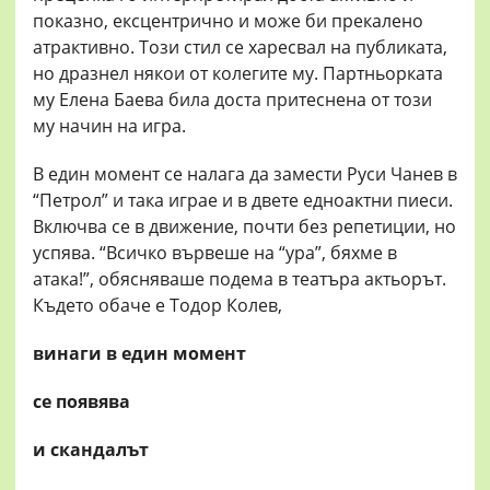
показно, ексцентрично и може би прекалено
атрактивно. Този стил се харесвал на публиката,
но дразнел някои от колегите му. Партньорката
му Елена Баева била доста притеснена от този
му начин на игра.
В един момент се налага да замести Руси Чанев в
“Петрол” и така играе и в двете едноактни пиеси.
Включва се в движение, почти без репетиции, но
успява. “Всичко вървеше на “ура”, бяхме в
атака!”, обясняваше подема в театъра актьорът.
Където обаче е Тодор Колев,
винаги в един момент
се появява
и скандалът