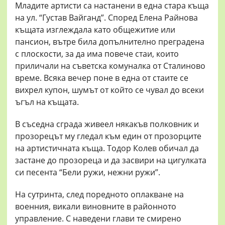
Младите артисти са настанени в една стара къща
на ул. “Густав Вайганд”. Според Елена Райнова
къщата изглеждала като общежитие или
пансион, вътре била допълнително преградена
с плоскости, за да има повече стаи, които
приличали на съветска комуналка от Сталиново
време. Всяка вечер поне в една от стаите се
вихрел купон, шумът от който се чувал до всеки
ъгъл на къщата.
В съседна сграда живеел някакъв полковник и
прозорецът му гледал към един от прозорците
на артистичната къща. Тодор Колев обичал да
застане до прозореца и да засвири на цигулката
си песента “Бели ружи, нежни ружи”.
На сутринта, след поредното оплакване на
военния, викали виновните в районното
управление. С наведени глави те смирено