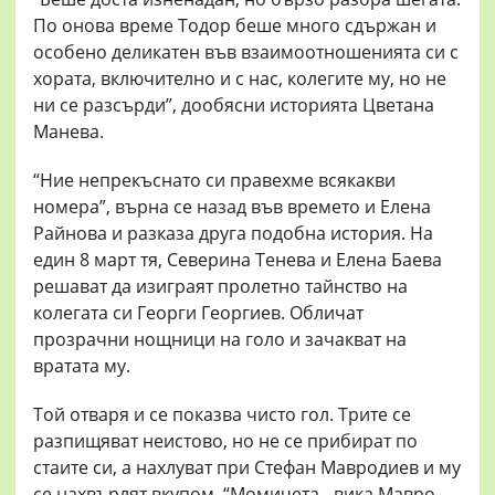
По онова време Тодор беше много сдържан и
особено деликатен във взаимоотношенията си с
хората, включително и с нас, колегите му, но не
ни се разсърди”, дообясни историята Цветана
Манева.
“Ние непрекъснато си правехме всякакви
номера”, върна се назад във времето и Елена
Райнова и разказа друга подобна история. На
един 8 март тя, Северина Тенева и Елена Баева
решават да изиграят пролетно тайнство на
колегата си Георги Георгиев. Обличат
прозрачни нощници на голо и зачакват на
вратата му.
Той отваря и се показва чисто гол. Трите се
разпищяват неистово, но не се прибират по
стаите си, а нахлуват при Стефан Мавродиев и му
се нахвърлят вкупом. “Момичета - вика Мавро, -