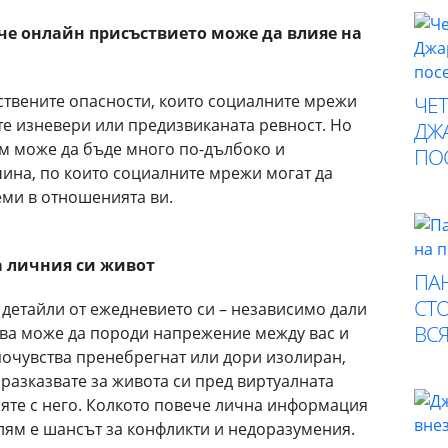
 че онлайн присъствието може да влияе на
нствените опасности, които социалните мрежи
ЧЕ
ите изневери или предизвиканата ревност. Но
ДЖА
им може да бъде много по-дълбоко и
ПО
чина, по които социалните мрежи могат да
ми в отношенията ви.
за личния си живот
ПА
СТО
 детайли от ежедневието си – независимо дали
ВСЯ
ва може да породи напрежение между вас и
почувства пренебрегнат или дори изолиран,
 разказвате за живота си пред виртуалната
ляте с него. Колкото повече лична информация
олям е шансът за конфликти и недоразумения.