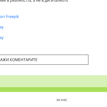
ме в реалността, а не в дигиталното
 on Freepik
ay
ay
АЖИ КОМЕНТАРИТЕ
ЗА НАС