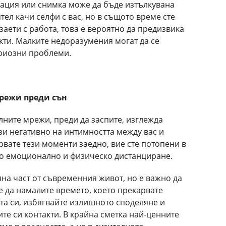
ация или снимка може да бъде изтълкувана
ел качи селфи с вас, но в същото време сте
 заети с работа, това е вероятно да предизвика
ти. Малките недоразумения могат да се
ериозни проблеми.
мрежи преди сън
лните мрежи, преди да заспите, изглежда
зи негативно на интимността между вас и
рвате тези моменти заедно, вие сте потопени в
 до емоционално и физическо дистанциране.
на част от съвременния живот, но е важно да
е да намалите времето, което прекарвате
ата си, избягвайте излишното споделяне и
те си контакти. В крайна сметка най-ценните