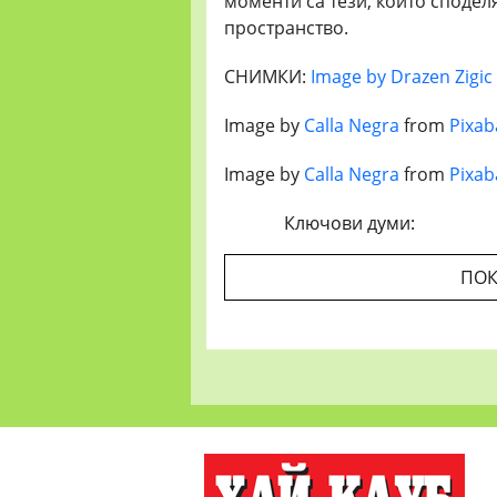
моменти са тези, които споделя
пространство.
СНИМКИ:
Image by Drazen Zigic
Image by
Calla Negra
from
Pixab
Image by
Calla Negra
from
Pixab
Ключови думи:
ПОК