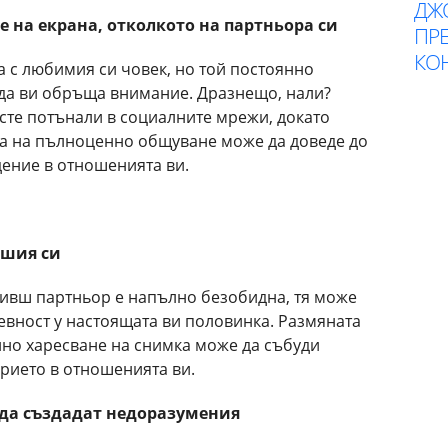
ДЖ
е на екрана, отколкото на партньора си
ПР
КОН
ща с любимия си човек, но той постоянно
о да ви обръща внимание. Дразнещо, нали?
 сте потънали в социалните мрежи, докато
ата на пълноценно общуване може да доведе до
дение в отношенията ви.
вшия си
бивш партньор е напълно безобидна, тя може
евност у настоящата ви половинка. Размяната
но харесване на снимка може да събуди
рието в отношенията ви.
 да създадат недоразумения