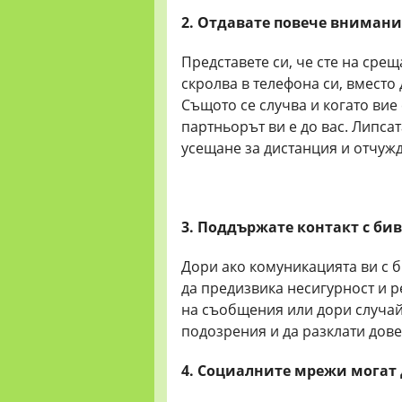
2. Отдавате повече внимани
Представете си, че сте на сре
скролва в телефона си, вмест
Същото се случва и когато вие
партньорът ви е до вас. Липс
усещане за дистанция и отчуж
3. Поддържате контакт с би
Дори ако комуникацията ви с 
да предизвика несигурност и р
на съобщения или дори случай
подозрения и да разклати дове
4. Социалните мрежи могат