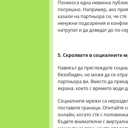
Понякога една невинна публик
погрешно. Например, ако прият
казали на партньора си, че сте
ненужни подозрения и конфлик
натрупат и да доведат до по-с
5. Скролвате в социалните 
Навикът да преглеждате социа
безобиден, но може да се отра
партньора ви. Вместо да прека
екрана, което с времето води
Социалните мрежи са нераздел
поставите граници. Опитайте с
онлайн, когато сте с половинк
бъдете внимателни с виртуални