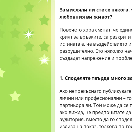
Замисляли ли сте се някога,
любовния ви живот?
Повечето хора смятат, че еди
крият за връзките, са разкрит
истината е, че въздействието 
разрушително. Ето няколко на
създадат напрежение и пробле
1. Споделяте твърде много 
Ако непрекъснато публикувате
лични или професионални – то
партньора ви. Той може да се 
ако вижда, че предпочитате да
аудитория, вместо да го споде
излиза на показ, толкова по-г