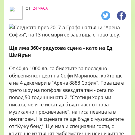
ОТ
24 ЧАСА
Ще има 360-градусова сцена - като на Ед
Шийрън
От 40 до 1000 лв. са билетите за последно
обявения концерт на Софи Маринова, който ще
е на 4 декември в “Арена 8888 София”. Това ще е
трето шоу на попфолк звездата там - сега по
повод 50-годишнината й. “Стотици хора ми
писаха, че и те искат да бъдат част от това
музикално преживяване”, написа певицата в
инстаграм. На сцената тя ще бъде с музикантите
от “Ку-ку бенд”. Ще има и специални гости, с
които ще изпълнят емблематични нейни хитове