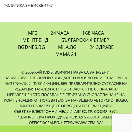
ПОЛИТИКА ЗА БИСКВИТКИ
МГБ
24 ЧАСА
168 ЧАСА
МЕНТРЕНД
БЪЛГАРСКИ ФЕРМЕР
BGDNES.BG
MILA.BG
24 ЗДРАВЕ
МАМА 24
© 2009 ХАЙ КЛУБ. ВСИЧКИ ПРАВА СА ЗАПАЗЕНИ.
ЗАБРАНЯВА СЕ ВЪЗПРОИЗВЕЖДАНЕТО ИЗЦЯЛО ИЛИ ОТЧАСТИ НА
МАТЕРИАЛИ И ПУБЛИКАЦИИ, БЕЗ ПРЕДВАРИТЕЛНО СЪГЛАСИЕ НА
РЕДАКЦИЯТА; ЧЛ.24 АЛ.1 Т.5 ОТ ЗАВПСП НЕ СЕ ПРИЛАГА;
НЕРАЗРЕШЕНОТО ПОЛЗВАНЕ Е СВЪРЗАНО СЪС ЗАПЛАЩАНЕ НА
КОМПЕНСАЦИЯ ОТ ПОЛЗВАТЕЛЯ ЗА НАРУШЕНО АВТОРСКО ПРАВО,
ЧИЙТО РАЗМЕР ЩЕ СЕ ОПРЕДЕЛИ ОТ РЕДАКЦИЯТА.
СЪВЕТ ЗА ЕЛЕКТРОННИ МЕДИИ: АДРЕС: ГР. СОФИЯ, БУЛ.
"ШИПЧЕНСКИ ПРОХОД" 69, ТЕЛ: 02/ 9708810,
E-MAIL:
OFFICE@CEM.BG
,
HTTPS://WWW.CEM.BG/