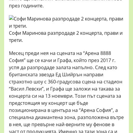
през годините.
Софи Маринова разпродаде 2 концерта, прави и
трети.
Месец преди нея на сцената на “Арена 8888
София” ще се качи и Графа, който през 2017 г.
успя да разпродаде залата напълно. След като
британската звезда Ед Шийрън направи
страхотно шоу с 360-градусова сцена на стадион
“Васил Левски”, и Графа ще заложи на такава за
концерта си на 13 ноември. Този път сцената за
предстоящия му концерт ще бъде
позиционирана в центъра на “Арена София”, а
специална диамантена зона, разположена вътре
в нея, ще превърне най-верните му фенове в
част от продукцията. Именно за тази зона са и