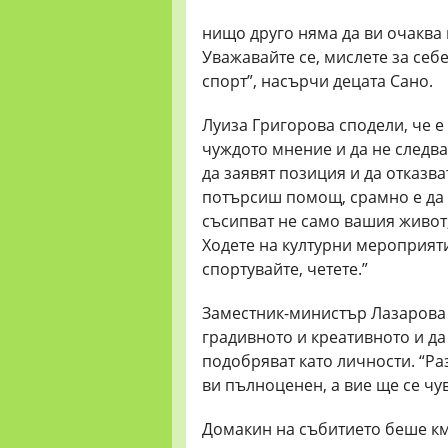
нищо друго няма да ви очаква в
Уважавайте се, мислете за себе 
спорт”, насърчи децата Сано.
Луиза Григорова сподели, че е
чуждото мнение и да не следва
да заявят позиция и да отказв
потърсиш помощ, срамно е да 
съсипват не само вашия живот,
Ходете на културни мероприяти
спортувайте, четете.”
Заместник-министър Лазарова 
градивното и креативното и да
подобряват като личности. “Ра
ви пълноценен, а вие ще се чу
Домакин на събитието беше км