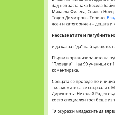
Зад нея застанаха Весела Баби
Михаела Филева, Свилен Ноев,
Тодор Димитров – Торино,
Вла
ясен и категоричен – децата и 
неосъзнатите и пагубните и
и да казват “да” на бъдещето, 
Първи в организирането на пу
“Пловдив”. Над 90 ученици от 1
коментираха.
Срещата се проведе по инициа
- младежите са се свързали с М
Директорът Николай Радев съд
което специален гост беше из
Тя окуражи младежите да вярва