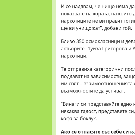
И се надявам, че нищо няма да 
показвате на хората, на които 
наркотиците не ви правят готи
ще ви унищожат”, добави той.
Близо 350 осмокласници и дев
актьорите Луиза Григорова и А
наркотици.
Те отправиха категорични посл
поддават на зависимости, защо
им свят – взаимоотношенията с
възможностите да успяват.
“Винаги си представяйте едно 
някаква гадост, представете си
кофа за боклук.
Ако се отнасяте със себе си к