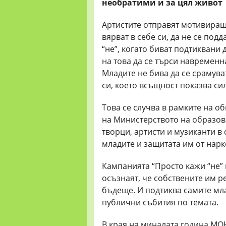
необратими и за цял живот
Артистите отправят мотивиращ
вярват в себе си, да не се под
“не”, когато биват подтиквани 
на това да се търси навремен
Младите не бива да се срамува
си, което всъщност показва сил
Това се случва в рамките на о
на Министерството на образова
творци, артисти и музиканти в 
младите и защитата им от нар
Кампанията “Просто кажи “не” 
осъзнаят, че собствените им 
бъдеще. И подтиква самите мл
публични събития по темата.
В края на миналата година МОН