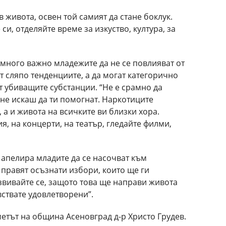
 живота, освен той самият да стане боклук.
си, отделяйте време за изкуство, култура, за
 много важно младежите да не се повлияват от
т сляпо тенденциите, а да могат категорично
ат убиващите субстанции. “Не е срамно да
не искаш да ти помогнат. Наркотиците
 а и живота на всичките ви близки хора.
я, на концерти, на театър, гледайте филми,
апелира младите да се насочват към
 правят осъзнати избори, които ще ги
звивайте се, защото това ще направи живота
вствате удовлетворени”.
етът на община Асеновград д-р Христо Грудев.