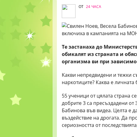
ОТ
24 ЧАСА
Те застанаха до Министерст
обикалят из страната и обяс
организма ви при зависимо
Kакви непредвидени и тежки съ
наркотиците? Каква е личната б
55 ученици от цялата страна се
добрите 3 са пресъздадени от 
Бабинова във видеа. Целта е д
въздействие на дрогата. Да пр
сериозността от последствията