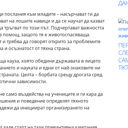
ДА
и послания към младите – насърчават ги да
дават на лошите навици и да се научат да казват
да тръгват по този път. Подчертават важността
на помощ, защото тя е животоспасяваща.
т и трябва да говорят открито за проблемите
ПЕР
а и осъзнатост от тяхна страна.
СЛЕ
СА
бща кауза, която обедини държавата в лицето
TIK
нието и науката и едни от най-знаковите ни
страната. Целта – борбата срещу дрогата сред
котични зависимости.
не само въздейства на учениците и ги кара да
решения и поведение определят тяхното
адежи да инициират организирането на
 даде старт на тази превантивна кампания.