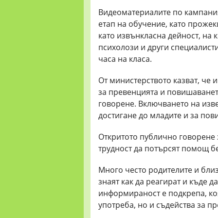
Видеоматериалите по кампания
етап на обучение, като прожек
като извънкласна дейност, на к
психолози и други специалисти.
часа на класа.
От министерството казват, че
за превенцията и повишаванет
говорене. Включването на изве
достигане до младите и за пов
Откритото публично говорене 
трудност да потърсят помощ бе
Много често родителите и близ
знаят как да реагират и къде 
информираност е подкрепа, ко
употреба, но и съдейства за 