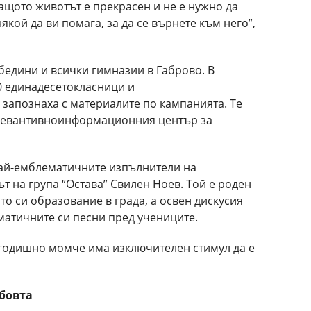
защото животът е прекрасен и не е нужно да
някой да ви помага, за да се върнете към него”,
бедини и всички гимназии в Габрово. В
0 единадесетокласници и
 запознаха с материалите по кампанията. Те
Превантивноинформационния център за
 най-емблематичните изпълнители на
т на група “Остава” Свилен Ноев. Той е роден
о си образование в града, а освен дискусия
матичните си песни пред учениците.
3-годишно момче има изключителен стимул да е
бовта