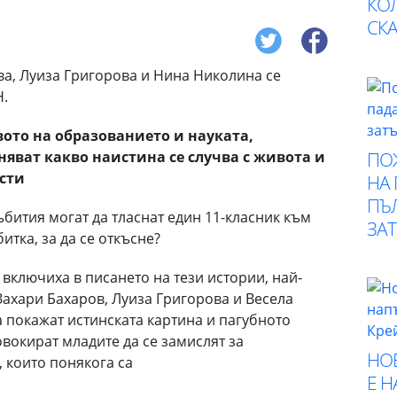
КО
СК
вото на образованието и науката,
ПО
няват какво наистина се случва с живота и
сти
НА
ПЪ
бития могат да тласнат един 11-класник към
ЗА
итка, за да се откъсне?
 включиха в писането на тези истории, най-
Захари Бахаров, Луиза Григорова и Весела
а покажат истинската картина и пагубното
овокират младите да се замислят за
НО
, които понякога са
Е 