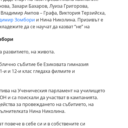
нова, Захари Бахаров, Луиза Григорова,
 Владимир Ампов – Графа, Виктория Терзийска,
димир Зомбори
и Нина Николина. Призивът е
младежите да се научат да казват “не” на
збори
на развитието, на живота.
блично събитие бе Езиковата гимназия
1-и и 12-и клас гледаха филмите и
тива на Ученическия парламент на училището
ОН и са поискали да участват в кампанията.
ейства за провеждането на събитието, на
пълнителката Нина Николина.
т повече в себе си и в собствените си