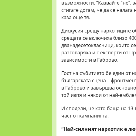
възможности. “Казвайте “не”, 
стигате дотам, че да се налага 
каза още тя.
Дискусия срещу наркотиците о
срещата се включиха близо 40
дванадесетокласници, които се
разговаряха и с експерти от 
зависимости в Габрово.
Гост на събитието бе един от
българската сцена – фронтменъ
в Габрово и завършва основнот
той изпя и някои от най-ембле
И сподели, че като баща на 1
част от кампанията.
“Най-силният наркотик е лю