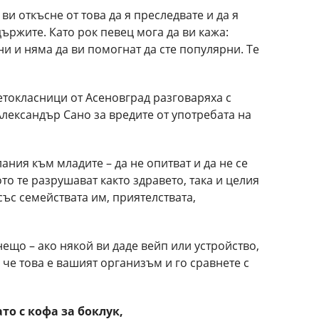
ви откъсне от това да я преследвате и да я
държите. Като рок певец мога да ви кажа:
ни и няма да ви помогнат да сте популярни. Те
етокласници от Асеновград разговаряха с
лександър Сано за вредите от употребата на
ания към младите – да не опитват и да не се
то те разрушават както здравето, така и целия
ъс семействата им, приятелствата,
нещо – ако някой ви даде вейп или устройство,
, че това е вашият организъм и го сравнете с
ато с кофа за боклук,