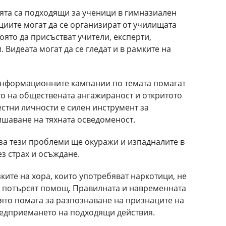
та са подходящи за ученици в гимназиален
циите могат да се организират от училищата
оято да присъстват учители, експерти,
 Видеата могат да се гледат и в рамките на
 информационните кампании по темата помагат
о на обществената ангажираност и откритото
стни личности е силен инструмент за
ишаване на тяхната осведоменост.
за тези проблеми ще окуражи и изпадналите в
з страх и осъждане.
ките на хора, които употребяват наркотици, не
да потърсят помощ. Правилната и навременната
ято помага за разпознаване на признаците на
предприемането на подходящи действия.