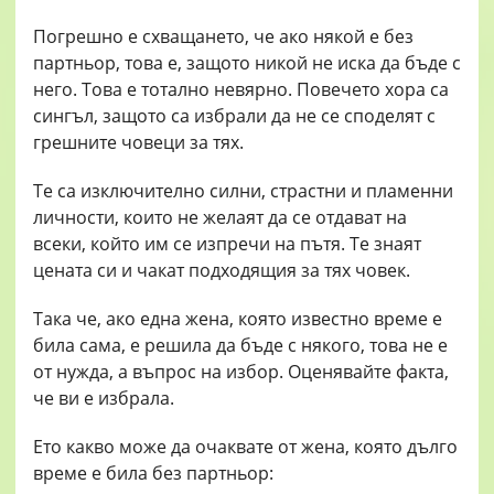
Погрешно е схващането, че ако някой е без
партньор, това е, защото никой не иска да бъде с
него. Това е тотално невярно. Повечето хора са
сингъл, защото са избрали да не се споделят с
грешните човеци за тях.
Те са изключително силни, страстни и пламенни
личности, които не желаят да се отдават на
всеки, който им се изпречи на пътя. Те знаят
цената си и чакат подходящия за тях човек.
Така че, ако една жена, която известно време е
била сама, е решила да бъде с някого, това не е
от нужда, а въпрос на избор. Оценявайте факта,
че ви е избрала.
Ето какво може да очаквате от жена, която дълго
време е била без партньор: