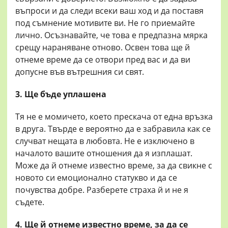
въпроси и да следи всеки ваш ход и да поставя
под съмнение мотивите ви. Не го приемайте
лично. Осъзнавайте, че това е предпазна мярка
срещу нараняване отново. Освен това ще й
отнеме време да се отвори пред вас и да ви
допусне във вътрешния си свят.
3. Ще бъде уплашена
Тя не е момичето, което прескача от една връзка
в друга. Твърде е вероятно да е забравила как се
случват нещата в любовта. Не е изключено в
началото вашите отношения да я изплашат.
Може да й отнеме известно време, за да свикне с
новото си емоционално статукво и да се
почувства добре. Разберете страха й и не я
съдете.
4. Ще й отнеме известно време, за да се