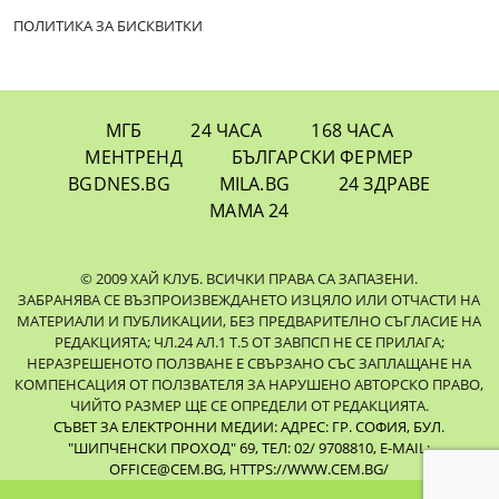
ПОЛИТИКА ЗА БИСКВИТКИ
МГБ
24 ЧАСА
168 ЧАСА
МЕНТРЕНД
БЪЛГАРСКИ ФЕРМЕР
BGDNES.BG
MILA.BG
24 ЗДРАВЕ
МАМА 24
© 2009 ХАЙ КЛУБ. ВСИЧКИ ПРАВА СА ЗАПАЗЕНИ.
ЗАБРАНЯВА СЕ ВЪЗПРОИЗВЕЖДАНЕТО ИЗЦЯЛО ИЛИ ОТЧАСТИ НА
МАТЕРИАЛИ И ПУБЛИКАЦИИ, БЕЗ ПРЕДВАРИТЕЛНО СЪГЛАСИЕ НА
РЕДАКЦИЯТА; ЧЛ.24 АЛ.1 Т.5 ОТ ЗАВПСП НЕ СЕ ПРИЛАГА;
НЕРАЗРЕШЕНОТО ПОЛЗВАНЕ Е СВЪРЗАНО СЪС ЗАПЛАЩАНЕ НА
КОМПЕНСАЦИЯ ОТ ПОЛЗВАТЕЛЯ ЗА НАРУШЕНО АВТОРСКО ПРАВО,
ЧИЙТО РАЗМЕР ЩЕ СЕ ОПРЕДЕЛИ ОТ РЕДАКЦИЯТА.
СЪВЕТ ЗА ЕЛЕКТРОННИ МЕДИИ: АДРЕС: ГР. СОФИЯ, БУЛ.
"ШИПЧЕНСКИ ПРОХОД" 69, ТЕЛ: 02/ 9708810,
E-MAIL:
OFFICE@CEM.BG
,
HTTPS://WWW.CEM.BG/