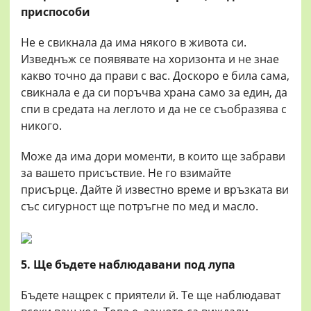
приспособи
Не е свикнала да има някого в живота си.
Изведнъж се появявате на хоризонта и не знае
какво точно да прави с вас. Доскоро е била сама,
свикнала е да си поръчва храна само за един, да
спи в средата на леглото и да не се съобразява с
никого.
Може да има дори моменти, в които ще забрави
за вашето присъствие. Не го взимайте
присърце. Дайте й известно време и връзката ви
със сигурност ще потръгне по мед и масло.
5. Ще бъдете наблюдавани под лупа
Бъдете нащрек с приятели й. Те ще наблюдават