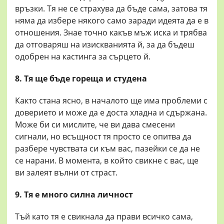
връзки. Тя не се страхува да бъде сама, затова тя
няма да избере някого само заради идеята да е в
отношения. Знае точно какъв мъж иска и трябва
да отговаряш на изискванията й, за да бъдеш
одобрен на кастинга за сърцето й.
8. Тя ще бъде гореща и студена
Както стана ясно, в началото ще има проблеми с
доверието и може да е доста хладна и сдържана.
Може би си мислите, че ви дава смесени
сигнали, но всъщност тя просто се опитва да
разбере чувствата си към вас, пазейки се да не
се нарани. В момента, в който свикне с вас, ще
ви залеят вълни от страст.
9. Тя е много силна личност
Тъй като тя е свикнала да прави всичко сама,