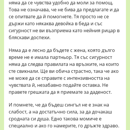
няма да се чувства удобно да моли за помощ.
Това не означава, че не бива да предлагате и да
се опитвате да й помогнете. Тя просто не се
държи като някаква девойка в беда и със
сигурност не ви възприема като нейния рицар в
бляскави доспехи.
Няма да е лесно да бъдете с жена, която дълго
време не е имала партньор. Тя със сигурност
няма да следва правилата на връзките, на които
сте свикнали. Ще ви обича страстно, така че ако
не може да се справите с интензивността на
чувствата й, незабавно подайте оставка. Не
правете грешката да я приемате за даденост.
И помнете, че да бъдеш сингъл не е знак на
слабост, а на достатъчно сила, за да дочакаш
сродната си душа. Едно такова момиче е
специално и ако го намерите, го дръжте здраво.