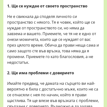
1. Ще се нуждае от своето пространство
Не е свикнала да споделя личното си
пространство с някого. Тя е човек, който ще се
нуждае от пространството си, но няма да
завзема и вашето. Приемете, че тя не е едно от
онези момичета, които ще се нуждаят от вас
през цялото време. Обича да прави неща сама и
само защото сте във връзка, това няма да я
промени. Приемете го като благословия, а не
недостатък.
2. Ще има проблеми с доверието
Имайте предвид, че дамата на сърцето ви най-
вероятно е била с достатъчно мъже, които не са
се отнасяли с нея по начин, който я прави
щастлива. Тя ще влезе във връзката с проблеми,
свързани с доверието. Възможно е да задава