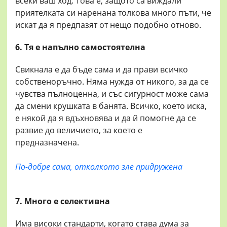
всеки ваш ход. Това е, защото са виждали
приятелката си наренана толкова много пъти, че
искат да я предпазят от нещо подобно отново.
6. Тя е напълно самостоятелна
Свикнала е да бъде сама и да прави всичко
собственоръчно. Няма нужда от никого, за да се
чувства пълноценна, и със сигурност може сама
да смени крушката в банята. Всичко, което иска,
е някой да я вдъхновява и да й помогне да се
развие до величието, за което е
предназначена.
По-добре сама, отколкото зле придружена
7. Много е селективна
Има високи стандарти, когато става дума за