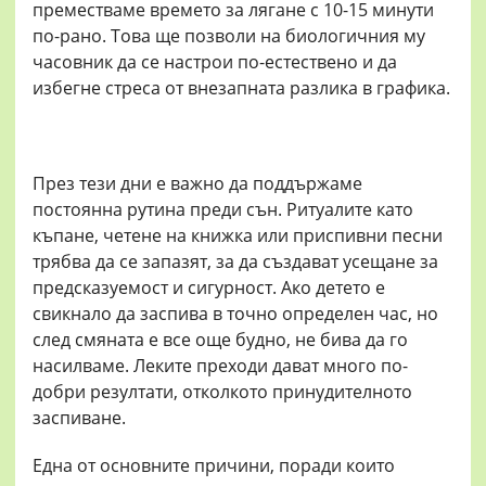
преместваме времето за лягане с 10-15 минути
по-рано. Това ще позволи на биологичния му
часовник да се настрои по-естествено и да
избегне стреса от внезапната разлика в графика.
През тези дни е важно да поддържаме
постоянна рутина преди сън. Ритуалите като
къпане, четене на книжка или приспивни песни
трябва да се запазят, за да създават усещане за
предсказуемост и сигурност. Ако детето е
свикнало да заспива в точно определен час, но
след смяната е все още будно, не бива да го
насилваме. Леките преходи дават много по-
добри резултати, отколкото принудителното
заспиване.
Една от основните причини, поради които