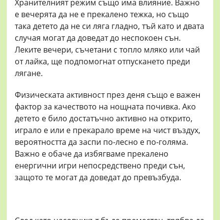
Хранителният режим също има влияние. Важно
е вечерята да не е прекалено тежка, но също
така детето да не си ляга гладно, тъй като и двата
случая могат да доведат до неспокоен сън.
Леките вечери, съчетани с топло мляко или чай
от лайка, ще подпомогнат отпускането преди
лягане.
Физическата активност през деня също е важен
фактор за качеството на нощната почивка. Ако
детето е било достатъчно активно на открито,
играло е или е прекарало време на чист въздух,
вероятността да заспи по-лесно е по-голяма.
Важно е обаче да избягваме прекалено
енергични игри непосредствено преди сън,
защото те могат да доведат до превъзбуда.