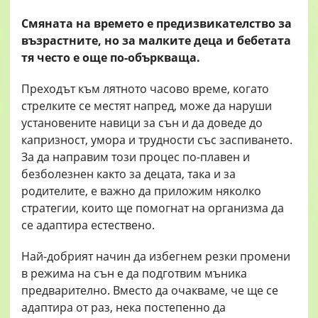
Смяната на времето е предизвикателство за
възрастните, но за малките деца и бебетата
тя често е още по-объркваща.
Преходът към лятното часово време, когато
стрелките се местят напред, може да наруши
установените навици за сън и да доведе до
капризност, умора и трудности със заспиването.
За да направим този процес по-плавен и
безболезнен както за децата, така и за
родителите, е важно да приложим няколко
стратегии, които ще помогнат на организма да
се адаптира естествено.
Най-добрият начин да избегнем резки промени
в режима на сън е да подготвим мъника
предварително. Вместо да очакваме, че ще се
адаптира от раз, нека постепенно да