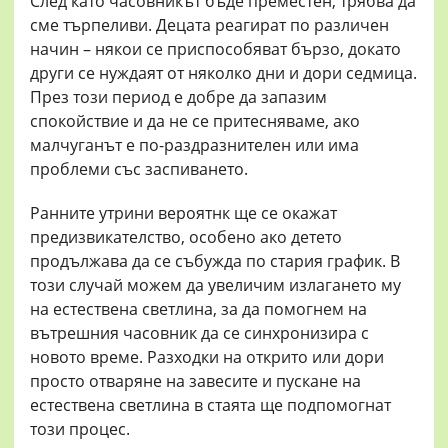
След като часовникът бъде преместен, трябва да
сме търпеливи. Децата реагират по различен
начин – някои се приспособяват бързо, докато
други се нуждаят от няколко дни и дори седмица.
През този период е добре да запазим
спокойствие и да не се притесняваме, ако
малчуганът е по-раздразнителен или има
проблеми със заспиването.
Ранните утрини вероятнк ще се окажат
предизвикателство, особено ако детето
продължава да се събужда по стария график. В
този случай можем да увеличим излагането му
на естествена светлина, за да помогнем на
вътрешния часовник да се синхронизира с
новото време. Разходки на открито или дори
просто отваряне на завесите и пускане на
естествена светлина в стаята ще подпомогнат
този процес.