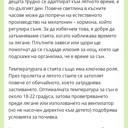
децата трудно се адаптират към лятното време, е
по-дългият ден. Повече светлина в късните
часове може да попречи на естественото
производство на мелатонин – хормона, който
регулира съня. За да избегнем това, е добре да
затъмняваме стаята, когато наближава времето
за лягане. Плътните завеси или щори ще
помогнат да се създаде илюзия за нощ, което ще
подскаже на организма, че е време за сън.
Температурата в стаята също има ключова роля.
През пролетта и лятото стаите се затоплят
повече от обичайното, което затруднява
заспиването. Оптималната температура за сън е
около 18-22 градуса, затова проветряването
преди лягане или използването на вентилатор
(но не насочен директно към детето) подобрява
условията за почивка.