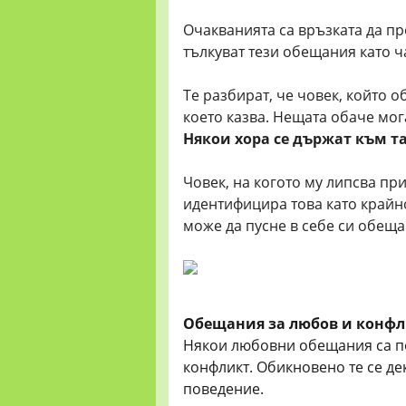
Очакванията са връзката да п
тълкуват тези обещания като ч
Те разбират, че човек, който 
което казва. Нещата обаче мог
Някои хора се държат към т
Човек, на когото му липсва пр
идентифицира това като крайн
може да пусне в себе си обещ
Обещания за любов и конф
Някои любовни обещания са по
конфликт. Обикновено те се де
поведение.