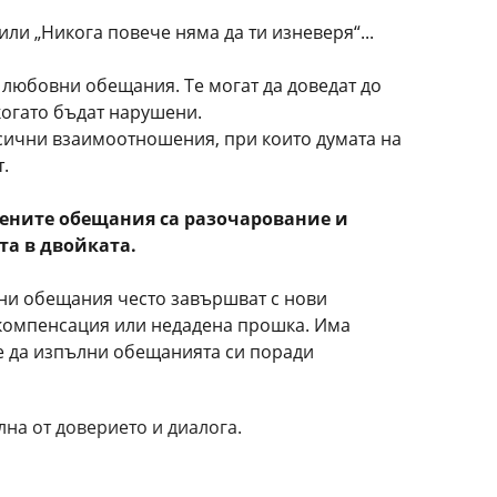
или „Никога повече няма да ти изневеря“...
 любовни обещания. Те могат да доведат до
когато бъдат нарушени.
сични взаимоотношения, при които думата на
.
зените обещания са разочарование и
а в двойката.
ни обещания често завършват с нови
компенсация или недадена прошка. Има
е да изпълни обещанията си поради
на от доверието и диалога.