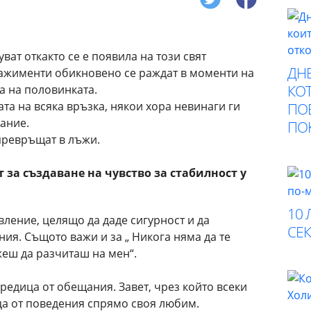
ат откакто се е появила на този свят
ДНЕ
ажименти обикновено се раждат в моменти на
КОТ
ба на половинката.
ата на всяка връзка, някои хора невинаги ги
ПО
ание.
ПО
превръщат в лъжи.
за създаване на чувство за стабилност у
10 
вление, целящо да даде сигурност и да
СЕК
ия. Същото важи и за „ Никога няма да те
жеш да разчиташ на мен“.
едица от обещания. Завет, чрез който всеки
а от поведения спрямо своя любим.