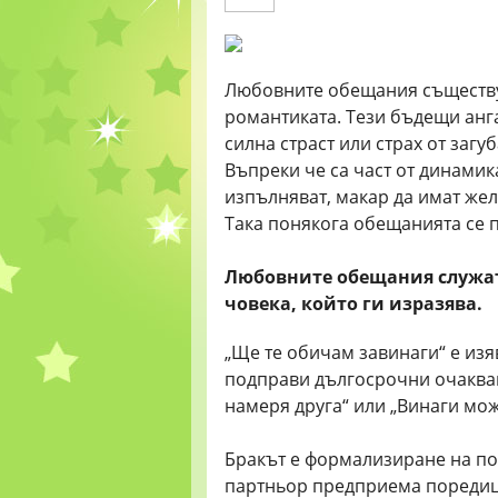
Любовните обещания съществув
романтиката. Тези бъдещи анг
силна страст или страх от загу
Въпреки че са част от динамик
изпълняват, макар да имат жел
Така понякога обещанията се 
Любовните обещания служат 
човека, който ги изразява.
„Ще те обичам завинаги“ е изя
подправи дългосрочни очакван
намеря друга“ или „Винаги мо
Бракът е формализиране на пор
партньор предприема поредиц