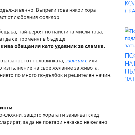
КО
СК
родължи вечно. Въпреки това някои хора
аст от любовния фолклор.
обещава, най-вероятно наистина мисли това,
ат да се променят в бъдеще.
акива обещания като удавник за сламка.
ПО
ивързаност от половинката,
зависим е
или
НА
о изпълнение на свое желание за живота,
ПЪ
анието по много по-дълбок и решителен начин.
ЗА
ликти
-сложни, защото хората ги заявяват след
кларират, за да не повтари някакво нежелано