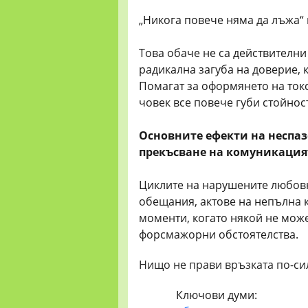
„Никога повече няма да лъжа“ 
Това обаче не са действителни
радикална загуба на доверие, 
Помагат за оформянето на ток
човек все повече губи стойност
Основните ефекти на неспа
прекъсване на комуникацият
Циклите на нарушените любов
обещания, актове на непълна 
моменти, когато някой не мож
форсмажорни обстоятелства.
Нищо не прави връзката по-сил
Ключови думи: