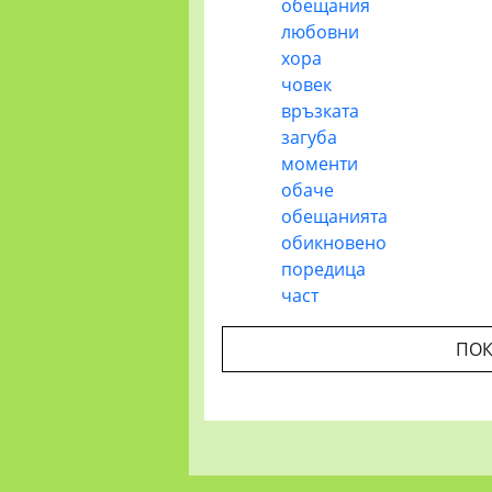
обещания
любовни
хора
човек
връзката
загуба
моменти
обаче
обещанията
обикновено
поредица
част
ПОК