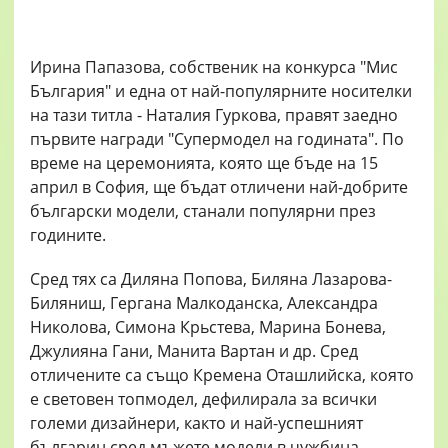
Ирина Папазова, собственик на конкурса "Мис
България" и една от най-популярните носителки
на тази титла - Наталия Гуркова, правят заедно
първите награди "Супермодел на годината". По
време на церемонията, която ще бъде на 15
април в София, ще бъдат отличени най-добрите
български модели, станали популярни през
годините.
Сред тях са Диляна Попова, Биляна Лазарова-
Биляниш, Гергана Малкоданска, Александра
Николова, Симона Крьстева, Марина Бонева,
Джулияна Гани, Манита Вартан и др. Сред
отличените са също Кремена Оташлийска, която
е световен топмодел, дефилирала за всички
големи дизайнери, както и най-успешният
българин сред мъжете модели в чужбина -