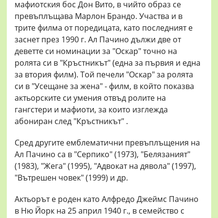
мафиотския бос Дон Вито, в чийто образ се
превъплъщава Марлон Брандо. Участва и в
трите филма от поредицата, като последният е
заснет през 1990 г. Ал Пачино дължи две от
деветте си номинации за "Оскар" точно на
ролята си в "Кръстникът" (една за първия и една
за втория филм). Той печели "Оскар" за ролята
си в "Усещане за жена" - филм, в който показва
актьорските си умения отвъд ролите на
гангстери и мафиоти, за които изглежда
абониран след "Кръстникът" .
Сред другите емблематични превъплъщения на
Ал Пачино са в "Серпико" (1973), "Белязаният"
(1983), "Жега" (1995), "Адвокат на дявола" (1997),
"Вътрешен човек" (1999) и др.
Актьорът е роден като Алфредо Джеймс Пачино
в Ню Йорк на 25 април 1940 г., в семейство с