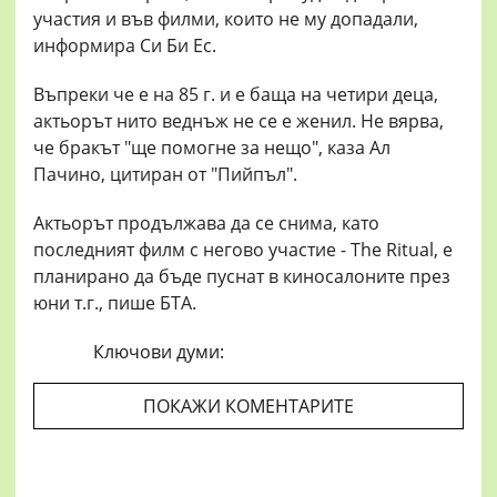
участия и във филми, които не му допадали,
информира Си Би Ес.
Въпреки че е на 85 г. и е баща на четири деца,
актьорът нито веднъж не се е женил. Не вярва,
че бракът "ще помогне за нещо", каза Ал
Пачино, цитиран от "Пийпъл".
Актьорът продължава да се снима, като
последният филм с негово участие - The Ritual, е
планирано да бъде пуснат в киносалоните през
юни т.г., пише БТА.
Ключови думи:
ПОКАЖИ КОМЕНТАРИТЕ