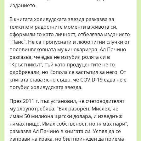
изданието.
В книгата холивудската звезда разказва за
тежките и радостните моменти в живота си,
оформили го като личност, отбелязва изданието
"Паис". Не са пропуснати и любопитни случки от
половинвековната му кинокариера. Ал Пачино
разказва, че едва не изгубил ролята си в
"Кръстникът", тъй като продуцентите не го
одобрявали, но Копола се застъпил за него. От
книгата става ясно също, че COVID-19 едва не е
погубил холивудската звезда.
През 2011 г. пък установил, че счетоводителят
му злоупотребява. "Бях разорен. Мислех, че
имам 50 милиона щатски долара, и изведнъж
нямах нищо. Имах собственост, но нямах пари",
разказва Ал Пачино в книгата си. Успял да се
изправи на крака, но бил принуден да приема