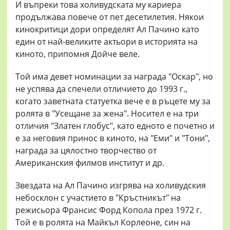
И въпреки това холивудската му кариера
продължава повече от пет десетилетия. Някои
кинокритици дори определят Ал Пачино като
един от най-великите актьори в историята на
киното, припомня Дойче веле.
Той има девет номинации за награда "Оскар", но
не успява да спечели отличието до 1993 г.,
когато заветната статуетка вече е в ръцете му за
ролята в "Усещане за жена". Носител е на три
отличия "Златен глобус", като едното е почетно и
е за неговия принос в киното, на "Еми" и "Тони",
награда за цялостно творчество от
Американския филмов институт и др.
Звездата на Ал Пачино изгрява на холивудския
небосклон с участието в "Кръстникът" на
режисьора Франсис Форд Копола през 1972 г.
Той е в ролята на Майкъл Корлеоне, син на