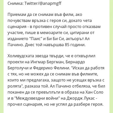
Приемам да се снимам във филм, ако
почувствам връзка с героя си, докато чета
сценария - в противен случай просто отказвам
участие, пише в мемоарите си, цитирани от
изданието "Паис" и Би Би Си, актьорът Ал
Пачино. Днес той навършва 85 години.
Холивудската звезда твърди, че е отхвърлил
проекти на Ингмар Бергман, Бернардо
Бертолучи и Федерико Фелини. "Исках да работя
с тях, но не можех да се снимам във филмите,
които ми предлагаха, защото не усещах връзка с
ролята", разказа той. Ал Пачино отбеляза, че бил
поканен да се превъплъти в образа на Хан Соло
и в "Междузвездни войни" на Джордж Лукас -
прочел сценария, но не успял да разбере героя.