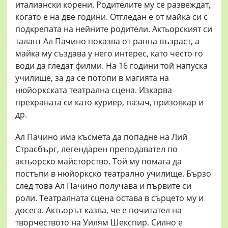
италиански корени. Родителите му се развеждат,
когато е на две години. Отгледан е от майка си с
подкрепата на нейните родители. Актьорският си
талант Ал Пачино показва от ранна възраст, а
майка му създава у него интерес, като често го
води да гледат филми. На 16 години той напуска
училище, за да се потопи в магията на
нюйоркската театрална сцена. Изкарва
прехраната си като куриер, пазач, призовкар и
др.
Ал Пачино има късмета да попадне на Лий
Страсбърг, легендарен преподавател по
актьорско майсторство. Той му помага да
постъпи в нюйоркско театрално училище. Бързо
след това Ал Пачино получава и първите си
роли. Театралната сцена остава в сърцето му и
досега. Актьорът казва, че е почитател на
творчеството на Уилям Шекспир. Силно е