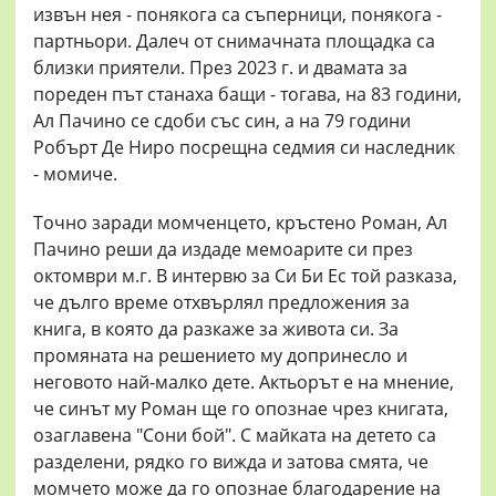
извън нея - понякога са съперници, понякога -
партньори. Далеч от снимачната площадка са
близки приятели. През 2023 г. и двамата за
пореден път станаха бащи - тогава, на 83 години,
Ал Пачино се сдоби със син, а на 79 години
Робърт Де Ниро посрещна седмия си наследник
- момиче.
Точно заради момченцето, кръстено Роман, Ал
Пачино реши да издаде мемоарите си през
октомври м.г. В интервю за Си Би Ес той разказа,
че дълго време отхвърлял предложения за
книга, в която да разкаже за живота си. За
промяната на решението му допринесло и
неговото най-малко дете. Актьорът е на мнение,
че синът му Роман ще го опознае чрез книгата,
озаглавена "Сони бой". С майката на детето са
разделени, рядко го вижда и затова смята, че
момчето може да го опознае благодарение на