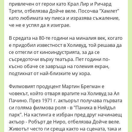
привлечен от герои като Крал Лир и Ричард
Трети, отбелязва Дойче веле. Посочва "Хамлет"
като любимата му пиеса и изразява съжаление,
че не е успял да я изиграе.
В средата на 80-те години на миналия век, когато
е придобил известност в Холивуд, той решава да
се оттегли от киноиндустрията, за да се
съсредоточи върху театъра. Пет години по-
късно обаче се завръща на големия екран,
подтикнат от най-близките му хора.
Филмовият продуцент Мартин Брегман е
човекът, който отваря вратите на Холивуд за Ал
Пачино. През 1971 г. актьорът получава първата
си голяма филмова роля - в "Паника в Нийдъл
парк". На кастинга е избран пред друг начинаещ
актьор - Робърт де Ниро, отбелязва Дойче веле.
Животът често ги среща както на сцената, така и