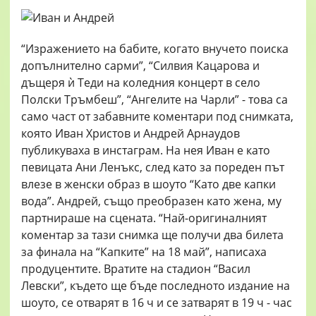
“Изражението на бабите, когато внучето поиска
допълнително сарми”, “Силвия Кацарова и
дъщеря ѝ Теди на коледния концерт в село
Полски Тръмбеш”, “Ангелите на Чарли” - това са
само част от забавните коментари под снимката,
която Иван Христов и Андрей Арнаудов
публикуваха в инстаграм. На нея Иван е като
певицата Ани Ленъкс, след като за пореден път
влезе в женски образ в шоуто “Като две капки
вода”. Андрей, също преобразен като жена, му
партнираше на сцената. “Най-оригиналният
коментар за тази снимка ще получи два билета
за финала на “Капките” на 18 май”, написаха
продуцентите. Вратите на стадион “Васил
Левски”, където ще бъде последното издание на
шоуто, се отварят в 16 ч и се затварят в 19 ч - час