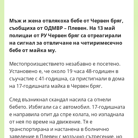
Мъж и жена отвлякоха бебе от Червен бряг,
съобщиха от ОДМВР – Плевен. На 13 май
полицаи от РУ Червен бряг са отреагирали
на сигнал за отвличане на четиримесечно
бебе от майка му.
Местопроизшествието незабавно е посетено.
Установено е, че около 19 часа 48-годишен в
съучастие с 41-годишна, са пристигнали в дома
на 17-годишната майка в Червен бряг.
След възникнал скандал насила са отнели
бебето. Избягали са с автомобил. 17-годишната
е направила опит да спре колата, но изпаднала
от нея по време на движение. Тя е
транспортирана и настанена в болнично
заведение в Плевен с мозъчно сътресение, но