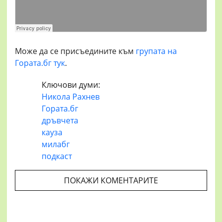
Може да се присъедините към
групата на
Гората.бг тук
.
Ключови думи:
Никола Рахнев
Гората.бг
дръвчета
кауза
милабг
подкаст
ПОКАЖИ КОМЕНТАРИТЕ