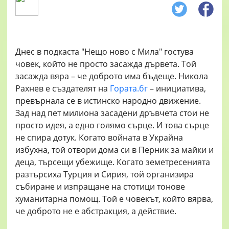
Днес в подкаста "Нещо ново с Мила" гостува
човек, който не просто засажда дървета. Той
засажда вяра – че доброто има бъдеще. Никола
Рахнев е създателят на
Гората.бг
– инициатива,
превърнала се в истинско народно движение.
Зад над пет милиона засадени дръвчета стои не
просто идея, а едно голямо сърце. И това сърце
не спира дотук. Когато войната в Украйна
избухна, той отвори дома си в Перник за майки и
деца, търсещи убежище. Когато земетресенията
разтърсиха Турция и Сирия, той организира
събиране и изпращане на стотици тонове
хуманитарна помощ. Той е човекът, който вярва,
че доброто не е абстракция, а действие.