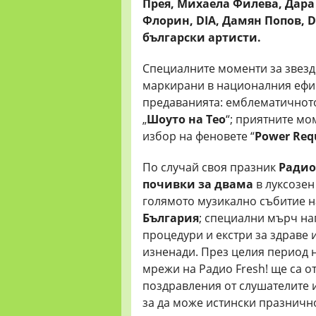
Прея, Михаела Филева, Дара
Флорин,
DIA,
Дамян Попов,
D
български артисти.
Специалните моменти за звезд
маркирани в националния ефир 
предаванията: емблематичното
„
Шоуто на Тео
“; приятните мо
избор на феновете “
Power Requ
По случай своя празник
Ради
почивки за двама
в луксозен
голямото музикално събитие н
България
; специални мърч на
процедури и екстри за здраве 
изненади. През целия период 
мрежи на Радио Fresh! ще са о
поздравления от слушателите и
за да може истински празнично