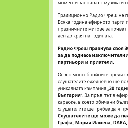
моменти започват с музика и с
Традиционно Радио Фреш не пр
Всяка година ефирното парти п
празничните мигове започват в
ден до края на годината.
Радио Фреш празнува своя 30
за да поднесе изключителни
партньори и приятели.
Освен многобройните предизви
слушателите ежедневно ще полу
уникалната кампания „
30 год
България
“. За пръв път в еф
караоке, в което обичани бълг
слушателите ще трябва да я пр
Слушателите ще може да пея
Графа, Мария Илиева,
DARA