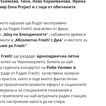
 Екимова, Тино, Нова Караиванова, Ирина
eep Zone
Project
и с още от обичаните
ното караоке ще бъдат ексклузивно
на Радио Fresh!, във всяко от фреш
 „
Шоу на Блондинките
“ ; забавното време в
менти в „
Абсолютно
Fresh!
с Диа
“ и мястото за
est po Fresh
!”
о
Fresh!
ще раздаде:
едноседмична лятна
 хотел на Черноморието; билети за най-
а годината-концертът на
Роби Уилямс в
гради от Радио Fresh!; качествени лазерни
и красота, както и още много фантастични
на празничните моменти ефирът и социалните
творени и за специалните пожелания и
 приятелите на най-актуалната радио станция,
то настроение никога да не спира.