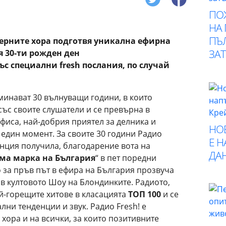
ПО
НА
ПЪ
рните хора подготвя уникална ефирна
ЗА
я 30-ти рожден ден
ъс специални fresh послания, по случай
инават 30 вълнуващи години, в които
ъс своите слушатели и се превърна в
фиса, най-добрия приятел за делника и
НО
 един момент. За своите 30 години Радио
Е 
анция получила, благодарение вота на
ДА
а марка на България
“ в пет поредни
то за пръв път в ефира на България прозвуча
е в култовото Шоу на Блондинките. Радиото,
й-горещите хитове в класацията
ТОП 100
и се
лни тенденции и звук. Радио Fresh! е
хора и на всички, за които позитивните