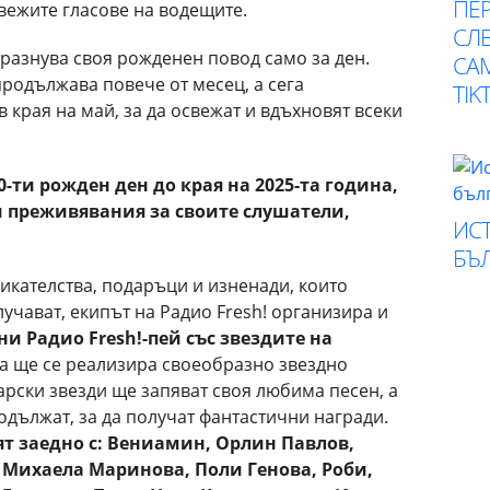
ПЕР
вежите гласове на водещите.
СЛЕ
азнува своя рожденен повод само за ден.
СА
родължава повече от месец, а сега
TIK
 края на май, за да освежат и вдъхновят всеки
-ти рожден ден до края на 2025-та година,
 преживявания за своите слушатели,
ИСТ
БЪ
кателства, подаръци и изненади, които
чават, екипът на Радио Fresh! организира и
ини Радио
Fresh!-
пей със звездите на
ира ще се реализира своеобразно звездно
арски звезди ще запяват своя любима песен, а
одължат, за да получат фантастични награди.
т заедно с: Вениамин, Орлин Павлов,
, Михаела Маринова, Поли Генова, Роби,