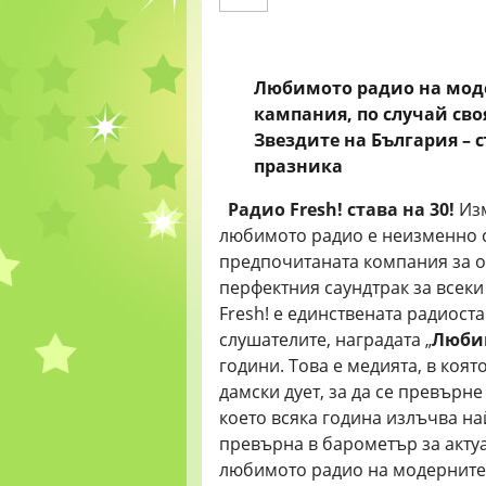
Любимото радио на моде
кампания, по случай сво
Звездите на България – с
празника
Радио
Fresh!
става на 30!
Изм
любимото радио е неизменно с
предпочитаната компания за о
перфектния саундтрак за всеки
Fresh! е единствената радиост
слушателите, наградата „
Любим
години. Това е медията, в коя
дамски дует, за да се превърн
което всяка година излъчва на
превърна в барометър за актуа
любимото радио на модерните 