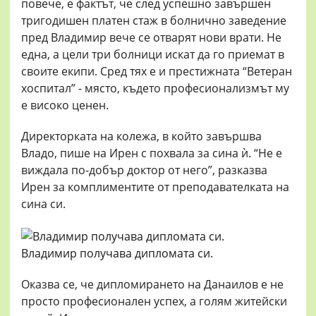
повече, е фактът, че след успешно завършен
тригодишен платен стаж в болнично заведение
пред Владимир вече се отварят нови врати. Не
една, а цели три болници искат да го приемат в
своите екипи. Сред тях е и престижната “Ветеран
хоспитал” - място, където професионализмът му
е високо ценен.
Директорката на колежа, в който завършва
Владо, пише на Ирен с похвала за сина ѝ. “Не е
виждала по-добър доктор от него”, разказва
Ирен за комплиментите от преподавателката на
сина си.
Владимир получава дипломата си.
Оказва се, че дипломирането на Данаилов е не
просто професионален успех, а голям житейски