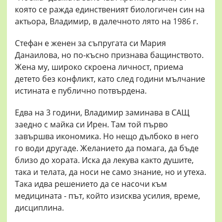
която се ражда единственият биологичен син на
актьора, Владимир, в далечното лято на 1986 г.
Стефан е женен за съпругата си Мария
Данаилова, но по-късно признава бащинството.
Жена му, широко скроена личност, приема
детето без конфликт, като след години мълчание
истината е публично потвърдена.
Едва на 3 години, Владимир заминава в САЩ
заедно с майка си Ирен. Там той първо
завършва икономика. Но нещо дълбоко в него
го води другаде. Желанието да помага, да бъде
близо до хората. Иска да лекува както душите,
така и телата, да носи не само знание, но и утеха.
Така идва решението да се насочи към
медицината - път, който изисква усилия, време,
дисциплина.