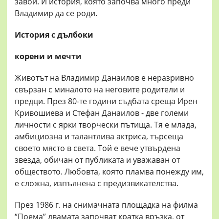
завой. И история, която започва много преди
Владимир да се роди.
История с дълбоки
корени и мечти
Животът на Владимир Данаилов е неразривно
свързан с миналото на неговите родители и
предци. През 80-те години съдбата среща Ирен
Кривошиева и Стефан Данаилов - две големи
личности с ярки творчески пътища. Тя е млада,
амбициозна и талантлива актриса, търсеща
своето място в света. Той е вече утвърдена
звезда, обичан от публиката и уважаван от
обществото. Любовта, която пламва понежду им,
е сложна, изпълнена с предизвикателства.
През 1986 г. на снимачната площадка на филма
“Поема” двамата започват кратка връзка, от