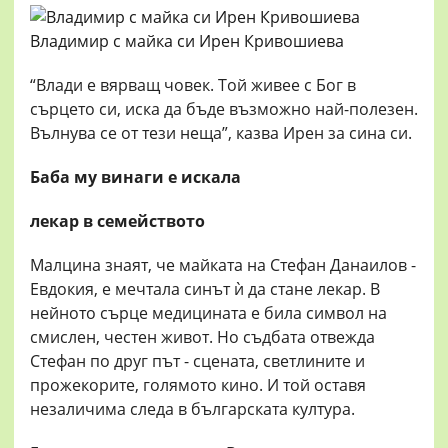
Владимир с майка си Ирен Кривошиева
“Влади е вярващ човек. Той живее с Бог в
сърцето си, иска да бъде възможно най-полезен.
Вълнува се от тези неща”, казва Ирен за сина си.
Баба му винаги е искала
лекар в семейството
Малцина знаят, че майката на Стефан Данаилов -
Евдокия, е мечтала синът ѝ да стане лекар. В
нейното сърце медицината е била символ на
смислен, честен живот. Но съдбата отвежда
Стефан по друг път - сцената, светлините и
прожекорите, голямото кино. И той оставя
незаличима следа в българската култура.