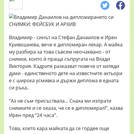
Владимир - синът на Стефан Данаилов и Ирен
Кривошиева, вече е дипломиран лекар. А майка
му разбира за това съвсем неочаквано - от
снимки, които ѝ праща съпругата на Влади
Виктория. Кадрите разказват повече от хиляди
думи - единственото дете на известните актьори
е с широка усмивка и държи диплома в едната
си ръка..
“Аз не съм присъствала... Снаха ми изпрати
снимките и се оказа, че се е дипломирал!”, казва
Ирен пред “24 часа”.
Това, което кара майката да се гордее още