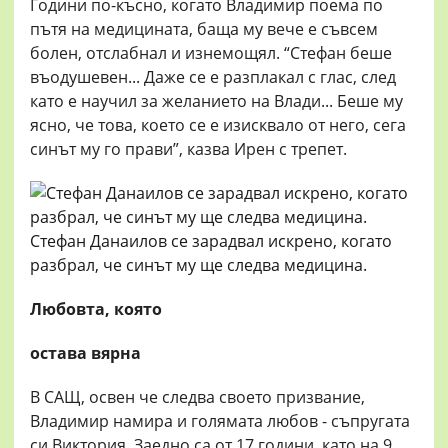
Години по-късно, когато Владимир поема по
пътя на медицината, баща му вече е съвсем
болен, отслабнал и изнемощял. “Стефан беше
въодушевен... Даже се е разплакал с глас, след
като е научил за желанието на Влади... Беше му
ясно, че това, което се е изисквало от него, сега
синът му го прави”, казва Ирен с трепет.
Стефан Данаилов се зарадвал искрено, когато
разбрал, че синът му ще следва медицина.
Любовта, която
остава вярна
В САЩ, освен че следва своето призвание,
Владимир намира и голямата любов - съпругата
си Виктория. Заедно са от 17 години, като на 9