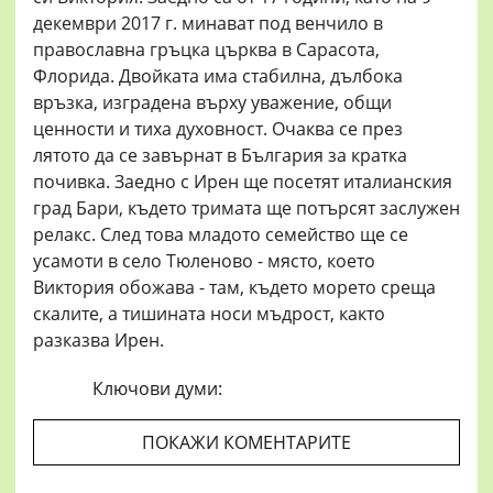
декември 2017 г. минават под венчило в
православна гръцка църква в Сарасота,
Флорида. Двойката има стабилна, дълбока
връзка, изградена върху уважение, общи
ценности и тиха духовност. Очаква се през
лятото да се завърнат в България за кратка
почивка. Заедно с Ирен ще посетят италианския
град Бари, където тримата ще потърсят заслужен
релакс. След това младото семейство ще се
усамоти в село Тюленово - място, което
Виктория обожава - там, където морето среща
скалите, а тишината носи мъдрост, както
разказва Ирен.
Ключови думи:
ПОКАЖИ КОМЕНТАРИТЕ