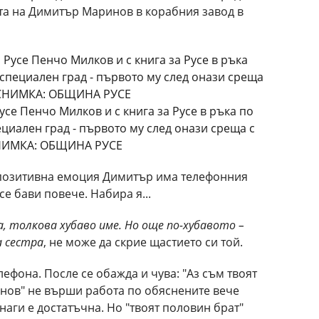
ата на Димитър Маринов в корабния завод в
се Пенчо Милков и с книга за Русе в ръка по
циален град - първото му след онази среща с
 СНИМКА: ОБЩИНА РУСЕ
 позитивна емоция Димитър има телефонния
се бави повече. Набира я...
на, толкова хубаво име. Но още по-хубавото –
 сестра
, не може да скрие щастието си той.
лефона. После се обажда и чува: "Аз съм твоят
нов" не върши работа по обяснените вече
наги е достатъчна. Но "твоят половин брат"