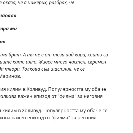
 оказа, че я намерих, разбрах, че
ачавала
тра ми
ат
е има брат. А тя не е от този вид хора, които са
иите като цяло. Живее много частен, скромен
а твори. Толкова съм щастлив, че се
 Маринов.
килим в Холивуд. Популярността му обаче се
лкова важен епизод от "филма" за неговия