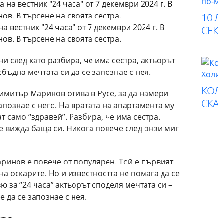
10 
 вестник "24 часа" от 7 декември 2024 г. В
СЕК
ов. В търсене на своята сестра.
и след като разбира, че има сестра, актьорът
ъдна мечтата си да се запознае с нея.
КО
имитър Маринов отива в Русе, за да намери
СК
апознае с него. На вратата на апартамента му
т само “здравей”. Разбира, че има сестра.
е вижда баща си. Никога повече след онзи миг
инов е повече от популярен. Той е първият
на оскарите. Но и известността не помага да се
вю за “24 часа” актьорът споделя мечтата си –
се да се запознае с нея.
т с