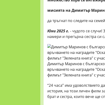
мисията на Димитър Марино
да тръгнат по следите на семей
Юни 2025 г.
- чудото се случи!
намери и прегърна сестра си с
Димитър Маринов с българско
връчването на наградите "Оскар
филмът "Зелената книга" с уча
“24 часа” има удоволствието д
история, на този личен филм з
брат и сестра, които вече ще 