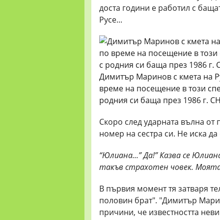
доста години е работил с бащ
Русе...
Димитър Маринов с кмета на Ру
време на посещение в този спе
родния си баща през 1986 г.
Скоро след ударната вълна от
номер на сестра си. Не иска да 
“Юлиана...” Да!” Казва се Юлиа
такъв страхотен човек. Моята
В първия момент тя затваря те
половин брат". "Димитър Мари
причини, че известността неви