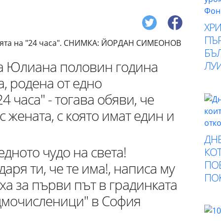
ХР
ПЪ
БЪ
на Юлиана половин година
ЛУ
, родена от едно
4 часа" - тогава обяви, че
с жената, с която имат един и
ДНЕ
едното чудо на света!
КОТ
ПО
аря ти, че те има!, написа му
ПО
дяха за първи път в градинката
дмочисленици" в София