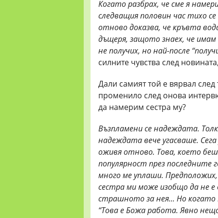
Когато разбрах, че сме я намери
следващия половин час тихо се
отново доказва, че кръвта вод
дъщеря, защото знаех, че имам
не получих, но най-после “получ
силните чувства след новината,
Дали самият той е вярвал след
променило след онова интервю з
да намерим сестра му?
Възпламени се надеждата. Толк
надеждата вече угасваше. Сега
оживя отново. Това, което беше
популярност през последните го
много ме уплаши. Предположих,
сестра ми може изобщо да не е в
страшното за нея... Но когато
“Това е Божа работа. Явно нещо 