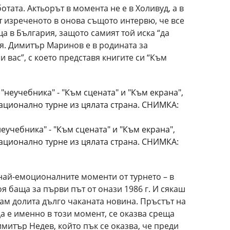
отата. Актьорът в момента не е в Холивуд, а в
т изреченото в онова същото интервю, че все
ща в България, защото самият той иска “да
. Димитър Маринов е в родината за
 вас”, с което представя книгите си “Към
еучебника" - "Към сцената" и "Към екрана",
национално турне из цялата страна. СНИМКА:
т най-емоционалните моменти от турнето – в
оя баща за първи път от онази 1986 г. И сякаш
ам долита дълго чаканата новина. Пръстът на
а е именно в този момент, се оказва среща
имитър Недев, който пък се оказва, че преди