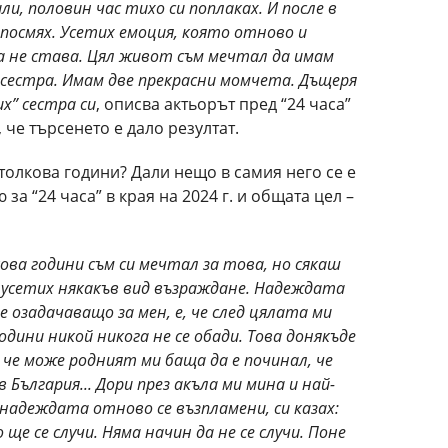
ли, половин час тихо си поплаках. И после в
 посмях. Усетих емоция, която отново и
а не става. Цял живот съм мечтал да имам
 сестра. Имам две прекрасни момчета. Дъщеря
их” сестра си
, описва актьорът пред “24 часа”
 че търсенето е дало резултат.
 толкова години? Дали нещо в самия него се е
а “24 часа” в края на 2024 г. и общата цел –
ова години съм си мечтал за това, но сякаш
 усетих някакъв вид възраждане. Надеждата
 озадачаващо за мен, е, че след цялата ми
дини никой никога не се обади. Това донякъде
 че може родният ми баща да е починал, че
 България... Дори през акъла ми мина и най-
 надеждата отново се възпламени, си казах:
ще се случи. Няма начин да не се случи. Поне