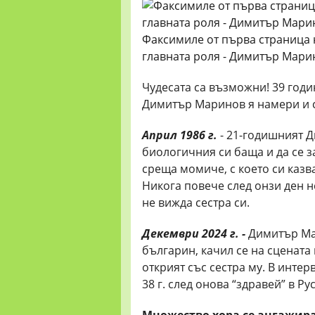
Факсимиле от първа страница на
главната роля - Димитър Марин
Чудесата са възможни! 39 годин
Димитър Маринов я намери и сб
Април 1986 г.
- 21-годишният Д
биологичния си баща и да се з
среща момиче, с което си казва
Никога повече след онзи ден н
не вижда сестра си.
Декември 2024 г. -
Димитър Мар
българин, качил се на сцената 
открият със сестра му. В интер
38 г. след онова “здравей” в Ру
Множество хора се ангажира