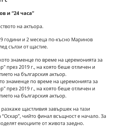
в и “24 часа”
ството на актьора.
 39 години и 2 месеца по-късно Маринов
лед сълзи от щастие.
то знаменце по време на церемонията за
" през 2019 г., на която беше отличен и
стието на българския актьор.
а разкаже щастливия завършек на тази
а “Оскар”, чийто финал всъщност е начало. За
споделят емоциите от живота заедно.