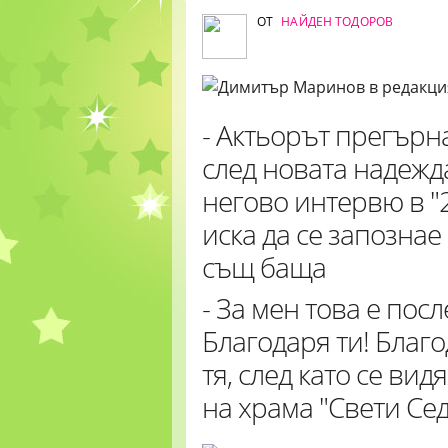
ОТ
НАЙДЕН ТОДОРОВ
- Актьорът прегър
след новата надежда
негово интервю в "2
иска да се запознае 
същ баща
- За мен това е посл
Благодаря ти! Благод
тя, след като се ви
на храма "Свети Се