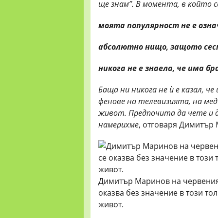
ще знам”. В момента, в който се
моята
популярност
не е озн
абсолютно нищо,
защото сес
никога не е
знаела, че
има бр
Баща ни никога не ѝ е казал, ч
фенове на телевизията, на мед
живот. Предпочита да чете и д
намерихме
, отговаря Димитър
Димитър Маринов на червения 
оказва без значение в този то
живот.