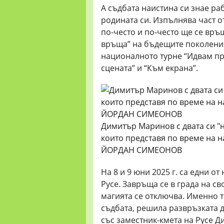
А съдбата наистина си знае раб
родината си. Изпълнява част о
по-често и по-често ще се връ
връща” на бъдещите поколения
националното турне “Идвам при
сцената” и “Към екрана”.
Димитър Маринов с двата си "н
които представя по време на 
ЙОРДАН СИМЕОНОВ
На 8 и 9 юни 2025 г. са едни о
Русе. Завръща се в града на св
магията се отключва. Именно т
съдбата, решила развръзката д
със заместник-кмета на Русе Д