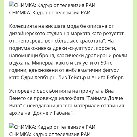
СНИМКА: Кадър от телевизия РАИ
Колекцията нa висшата мода бе описана от
дизайнерското студио на марката като резултат
от „непосредствен сблъсък с красотата". На
подиума оживяха дрехи -скулптури, корсети,
напомнящи броня, класически драпирани рокли
в духа на Минерва, както и силуети от 50-те
години, вдъхновени от емблематични фигури
като Одри Хепбърн, Лиз Тейлър и Анита Екберг.
Успоредно със събитията на прочутата Виа
Венето се провежда изложбата "Тайната Долче
Вита" с неиздавани досега материали от тайния
архив на "Долче и Габана".
СНИМКА: Кадър от телевизия РАИ