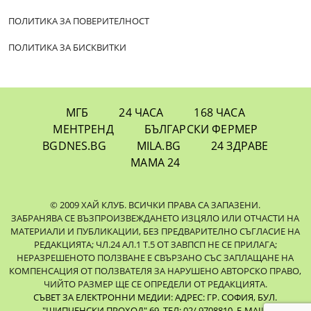
ПОЛИТИКА ЗА ПОВЕРИТЕЛНОСТ
ПОЛИТИКА ЗА БИСКВИТКИ
МГБ
24 ЧАСА
168 ЧАСА
МЕНТРЕНД
БЪЛГАРСКИ ФЕРМЕР
BGDNES.BG
MILA.BG
24 ЗДРАВЕ
МАМА 24
© 2009 ХАЙ КЛУБ. ВСИЧКИ ПРАВА СА ЗАПАЗЕНИ.
ЗАБРАНЯВА СЕ ВЪЗПРОИЗВЕЖДАНЕТО ИЗЦЯЛО ИЛИ ОТЧАСТИ НА
МАТЕРИАЛИ И ПУБЛИКАЦИИ, БЕЗ ПРЕДВАРИТЕЛНО СЪГЛАСИЕ НА
РЕДАКЦИЯТА; ЧЛ.24 АЛ.1 Т.5 ОТ ЗАВПСП НЕ СЕ ПРИЛАГА;
НЕРАЗРЕШЕНОТО ПОЛЗВАНЕ Е СВЪРЗАНО СЪС ЗАПЛАЩАНЕ НА
КОМПЕНСАЦИЯ ОТ ПОЛЗВАТЕЛЯ ЗА НАРУШЕНО АВТОРСКО ПРАВО,
ЧИЙТО РАЗМЕР ЩЕ СЕ ОПРЕДЕЛИ ОТ РЕДАКЦИЯТА.
СЪВЕТ ЗА ЕЛЕКТРОННИ МЕДИИ: АДРЕС: ГР. СОФИЯ, БУЛ.
"ШИПЧЕНСКИ ПРОХОД" 69, ТЕЛ: 02/ 9708810,
E-MAIL: