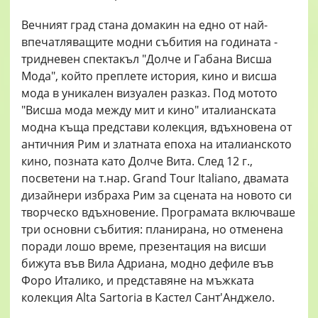
Вечният град стана домакин на едно от най-
впечатляващите модни събития на годината -
тридневен спектакъл "Долче и Габана Висша
Мода", който преплете история, кино и висша
мода в уникален визуален разказ. Под мотото
"Висша мода между мит и кино" италианската
модна къща представи колекция, вдъхновена от
античния Рим и златната епоха на италианското
кино, позната като Долче Вита. След 12 г.,
посветени на т.нар. Grand Tour Italiano, двамата
дизайнери избраха Рим за сцената на новото си
творческо вдъхновение. Програмата включваше
три основни събития: планирана, но отменена
поради лошо време, презентация на висши
бижута във Вила Адриана, модно дефиле във
Форо Италико, и представяне на мъжката
колекция Alta Sartoria в Кастел Сант'Анджело.