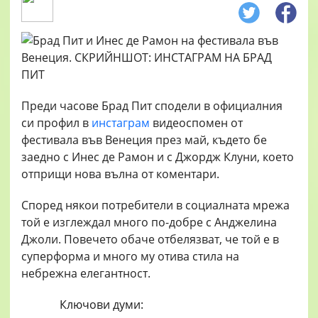
Преди часове Брад Пит сподели в официалния
си профил в
инстаграм
видеоспомен от
фестивала във Венеция през май, където бе
заедно с Инес де Рамон и с Джордж Клуни, което
отприщи нова вълна от коментари.
Според някои потребители в социалната мрежа
той е изглеждал много по-добре с Анджелина
Джоли. Повечето обаче отбелязват, че той е в
суперформа и много му отива стила на
небрежна елегантност.
Ключови думи: