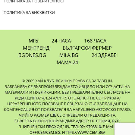
ПОЛИТИКА ЗА ПОВЕРИТЕЛНОСТ
ПОЛИТИКА ЗА БИСКВИТКИ
МГБ
24 ЧАСА
168 ЧАСА
МЕНТРЕНД
БЪЛГАРСКИ ФЕРМЕР
BGDNES.BG
MILA.BG
24 ЗДРАВЕ
МАМА 24
© 2009 ХАЙ КЛУБ. ВСИЧКИ ПРАВА СА ЗАПАЗЕНИ.
ЗАБРАНЯВА СЕ ВЪЗПРОИЗВЕЖДАНЕТО ИЗЦЯЛО ИЛИ ОТЧАСТИ НА
МАТЕРИАЛИ И ПУБЛИКАЦИИ, БЕЗ ПРЕДВАРИТЕЛНО СЪГЛАСИЕ НА
РЕДАКЦИЯТА; ЧЛ.24 АЛ.1 Т.5 ОТ ЗАВПСП НЕ СЕ ПРИЛАГА;
НЕРАЗРЕШЕНОТО ПОЛЗВАНЕ Е СВЪРЗАНО СЪС ЗАПЛАЩАНЕ НА
КОМПЕНСАЦИЯ ОТ ПОЛЗВАТЕЛЯ ЗА НАРУШЕНО АВТОРСКО ПРАВО,
ЧИЙТО РАЗМЕР ЩЕ СЕ ОПРЕДЕЛИ ОТ РЕДАКЦИЯТА.
СЪВЕТ ЗА ЕЛЕКТРОННИ МЕДИИ: АДРЕС: ГР. СОФИЯ, БУЛ.
"ШИПЧЕНСКИ ПРОХОД" 69, ТЕЛ: 02/ 9708810,
E-MAIL:
OFFICE@CEM.BG
,
HTTPS://WWW.CEM.BG/