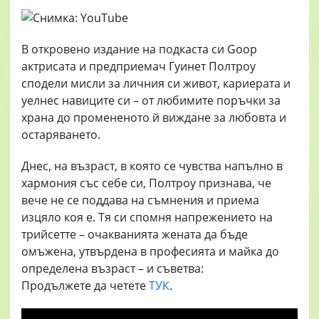
В откровено издание на подкаста си Goop
актрисата и предприемач Гуинет Полтроу
сподели мисли за личния си живот, кариерата и
уелнес навиците си – от любимите поръчки за
храна до промененото й виждане за любовта и
остаряването.
Днес, на възраст, в която се чувства напълно в
хармония със себе си, Полтроу признава, че
вече не се поддава на съмнения и приема
изцяло коя е. Тя си спомня напрежението на
трийсетте – очакванията жената да бъде
омъжена, утвърдена в професията и майка до
определена възраст – и съветва:
Продължете да четете
ТУК
.