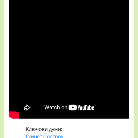
Ключови думи:
Гуинет Полтроу