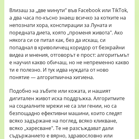
Влизаш за „две минути" във Facebook или TikTok,
а два часа по-късно знаеш всичко за котките на
непознати хора, конспирации за Луната и
поредната диета, която „променя живота". Ако
някога си се питал как, без да искаш, си
попаднал в криволичещ коридор от безкрайни
видеа и мнения, отговорът е прост: алгоритъмът
е научил какво обичаш, но не непременно какво
ти е полезно. И тук идва нуждата от ново
понятие — алгоритмична хигиена.
Подобно на зъбите или кожата, и нашият
дигитален живот иска поддръжка. Алгоритмите
на социалните мрежи не са зли гении, но са
безпощадно ефективни машини, които следят
всяко задържане на поглед, всяко кликване,
всяко „харесване". Те не разсъждават дали
съдържанието е вярно, здравословно или