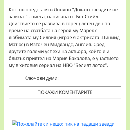
Костов представя в Лондон “Докато звездите не
залязат” - пиеса, написана от Бет Стийл.
Действието се развива в горещ летен ден по
време на сватбата на героя му Марек с
любимата му Силвия (играе я актрисата Шинийд
Матюс) в Източен Мидландс, Англия. Сред
другите големи успехи на актьора, който е и
близък приятел на Мария Бакалова, е участието
му в хитовия сериал на НВО “Белият лотос”.
Ключови думи:
ПОКАЖИ КОМЕНТАРИТЕ