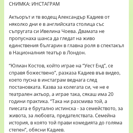
Актьорът и тв водещ Александър Кадиев от
няколко дни е в английската столица със
съпругата си Ивелина Чоева. Двамата не
пропуснаха шанса да гледат на живо
единствения българин в главна роля в спектакъл
в Националния театър в Лондон.
“Юлиан Костов, който играе на “Уест Енд”, се
справя божествено”, разказа Кадиев във видео,
което пусна в инстаграм веднага след
постановката. Казва за колегата си, че не е
театрален актьор, а играе така, сякаш има 20
години практика. “Така ни разсмива той, а
пиесата е брутално истинска - за семейството, за
живота, за любовта, предателствата. Семейна
история, в която той прави комедията до голяма
степен”, обясни Кадиев.